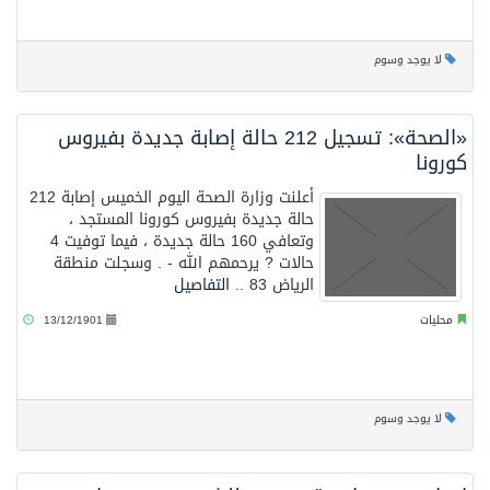
الشيخ علي الحذيفي في خطبة عرفة: الحج فريضة تتجلى فيها مظاهر التعارف والتآلف والتعاون والتكافل بين أهل الإسلام
لا يوجد وسوم
«الصحة»: تسجيل 212 حالة إصابة جديدة بفيروس
كورونا
أعلنت وزارة الصحة اليوم الخميس إصابة 212
حالة جديدة بفيروس كورونا المستجد ،
وتعافي 160 حالة جديدة ، فيما توفيت 4
حالات ? يرحمهم الله - . وسجلت منطقة
الرياض 83 ..
التفاصيل
محليات
13/12/1901
لا يوجد وسوم