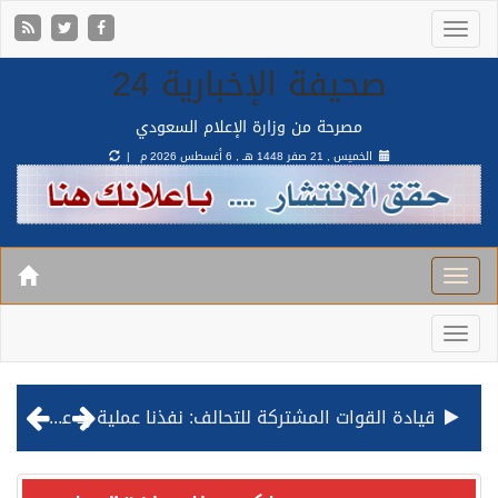
صحيفة الإخبارية 24
مصرحة من وزارة الإعلام السعودي
الخميس , 21 صفر 1448 هـ ,
6 أغسطس 2026 م |
قيادة القوات المشتركة للتحالف: نفذنا عملية رد عسكري متناسبة لأهداف عسكرية مشروعة تابعة للمليشيا الحوثية الإرهابية في محافظة الحديدة
مصدر مسؤول بالهيئة العامة للنقل: استهداف السفينة السعودية NCC MASA خلال إبحارها في البحر الأحمر نتج عنه إصابة طفيفة في بدنها