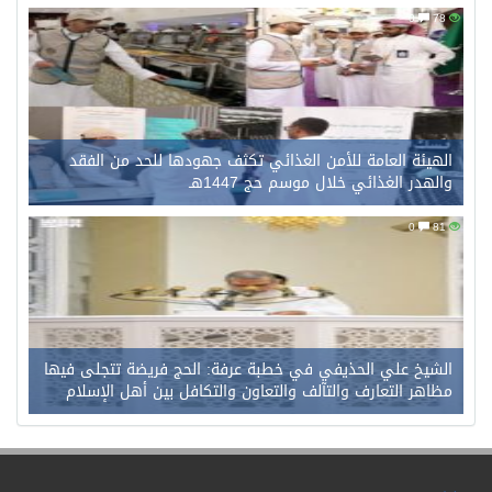
0
78
الهيئة العامة للأمن الغذائي تكثف جهودها للحد من الفقد
والهدر الغذائي خلال موسم حج 1447هـ
0
81
الشيخ علي الحذيفي في خطبة عرفة: الحج فريضة تتجلى فيها
مظاهر التعارف والتآلف والتعاون والتكافل بين أهل الإسلام