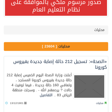
صدور مرسوم ملكي بالموافقة على
نظام التعليم العام
صدور مرسوم ملكي بالموافقة على نظام التعليم العام
مصدر مسؤول بالهيئة العامة للنقل: سلامة جميع أفراد طاقم سفينة (ENCELIA) وتم اتخاذ الإجراءات اللازمة لتأمينها
محليات
وزارة الموارد البشرية والتنمية الاجتماعية تمدد مهلة تصحيح أوضاع رخص العمل حتى نهاية العام الحالي
محليات
[ 23604 ]
خلال 3 أيام… التجمعات الصحية تتلقى رغبات أكثر من 87% من موظفي وزارة الصحة لعروض الانتقال
«الصحة»: تسجيل 212 حالة إصابة جديدة بفيروس
كورونا
سمو ولي العهد يتلقى اتصالًا هاتفيًا من رئيس الوزراء الباكستاني
أعلنت وزارة الصحة اليوم الخميس إصابة 212
حالة جديدة بفيروس كورونا المستجد ،
وتعافي 160 حالة جديدة ، فيما توفيت 4
الهيئة العامة للأمن الغذائي تكثف جهودها للحد من الفقد والهدر الغذائي خلال موسم حج 1447هـ
حالات ? يرحمهم الله - . وسجلت منطقة
الرياض 83 ..
التفاصيل
محافظ عفيف يؤدي صلاة عيد الأضحى
محليات
13/12/1901