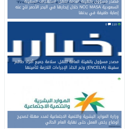
مصدر مسؤول بالهيئة العامة للنقل: استهداف السفينة
السعودية NCC MASA خلال إبحارها في البحر الأحمر نتج عنه
إصابة طفيفة في بدنها
0
110
مصدر مسؤول بالهيئة العامة للنقل: سلامة جميع أفراد طاقم
سفينة (ENCELIA) وتم اتخاذ الإجراءات اللازمة لتأمينها
0
97
وزارة الموارد البشرية والتنمية الاجتماعية تمدد مهلة تصحيح
أوضاع رخص العمل حتى نهاية العام الحالي