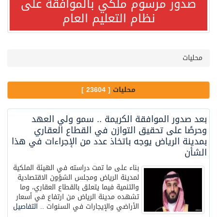
صدور مرسوم ملكي بالموافقة على
مصدر مسؤول بالهيئة العامة للنقل: استهداف السفينة السعودية NCC MASA خلال إبحارها في البحر الأحمر نتج عنه إصابة طفيفة في بدنها
نظام التعليم العام
صدور مرسوم ملكي بالموافقة على نظام التعليم العام
محليات
مصدر مسؤول بالهيئة العامة للنقل: سلامة جميع أفراد طاقم سفينة (ENCELIA) وتم اتخاذ الإجراءات اللازمة لتأمينها
محليات
[ 23604 ]
وزارة الموارد البشرية والتنمية الاجتماعية تمدد مهلة تصحيح أوضاع رخص العمل حتى نهاية العام الحالي
بعد صدور الموافقة الكريمة .. سمو ولي العهد
خلال 3 أيام… التجمعات الصحية تتلقى رغبات أكثر من 87% من موظفي وزارة الصحة لعروض الانتقال
وحرصًا على تحقيق التوازن في القطاع العقاري
بمدينة الرياض يوجه باتخاذ عدد من الإجراءات في هذا
الشأن
سمو ولي العهد يتلقى اتصالًا هاتفيًا من رئيس الوزراء الباكستاني
بناء على ما تمت دراسته في الهيئة الملكية
لمدينة الرياض ومجلس الشؤون الاقتصادية
الهيئة العامة للأمن الغذائي تكثف جهودها للحد من الفقد والهدر الغذائي خلال موسم حج 1447هـ
والتنمية فيما يتعلق بالقطاع العقاري، وما
تشهده مدينة الرياض من ارتفاع في أسعار
الأراضي والإيجارات في السنوات ..
التفاصيل
محافظ عفيف يؤدي صلاة عيد الأضحى