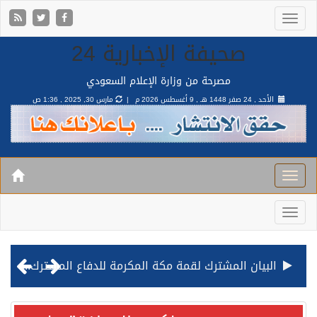
صحيفة الإخبارية 24
مصرحة من وزارة الإعلام السعودي
الأحد , 24 صفر 1448 هـ ,
9 أغسطس 2026 م |
مارس 30, 2025 , 1:36 ص
البيان المشترك لقمة مكة المكرمة للدفاع المشترك بين المملكة وتركيا وباكستان
قيادة القوات المشتركة للتحالف: نفذنا عملية رد عسكري متناسبة لأهداف عسكرية مشروعة تابعة للمليشيا الحوثية الإرهابية في محافظة الحديدة