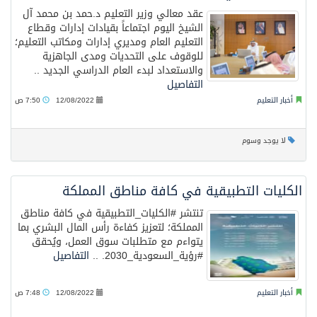
عقد معالي وزير التعليم د.حمد بن محمد آل
الشيخ اليوم اجتماعاً بقيادات إدارات وقطاع
التعليم العام ومديري إدارات ومكاتب التعليم؛
للوقوف على التحديات ومدى الجاهزية
والاستعداد لبدء العام الدراسي الجديد ..
التفاصيل
أخبار التعليم
12/08/2022
7:50 ص
لا يوجد وسوم
الكليات التطبيقية في كافة مناطق المملكة
تنتشر ⁧‫#الكليات_التطبيقية‬⁩ في كافة مناطق
المملكة؛ لتعزيز كفاءة رأس المال البشري بما
يتواءم مع متطلبات سوق العمل، ويُحقق
التفاصيل
أخبار التعليم
12/08/2022
7:48 ص