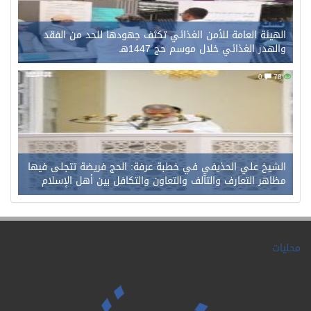
الهيئة العامة للأمن الغذائي تكثف جهودها للحد من الفقد
والهدر الغذائي خلال موسم حج 1447هـ
0
78
الشيخ علي الحذيفي في خطبة عرفة: الحج فريضة تتجلى فيها
مظاهر التعارف والتآلف والتعاون والتكافل بين أهل الإسلام
محليات