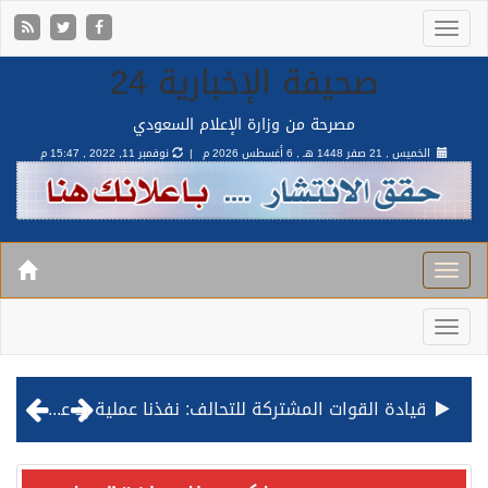
صحيفة الإخبارية 24
مصرحة من وزارة الإعلام السعودي
الخميس , 21 صفر 1448 هـ ,
6 أغسطس 2026 م |
نوفمبر 11, 2022 , 15:47 م
قيادة القوات المشتركة للتحالف: نفذنا عملية رد عسكري متناسبة لأهداف عسكرية مشروعة تابعة للمليشيا الحوثية الإرهابية في محافظة الحديدة
مصدر مسؤول بالهيئة العامة للنقل: استهداف السفينة السعودية NCC MASA خلال إبحارها في البحر الأحمر نتج عنه إصابة طفيفة في بدنها