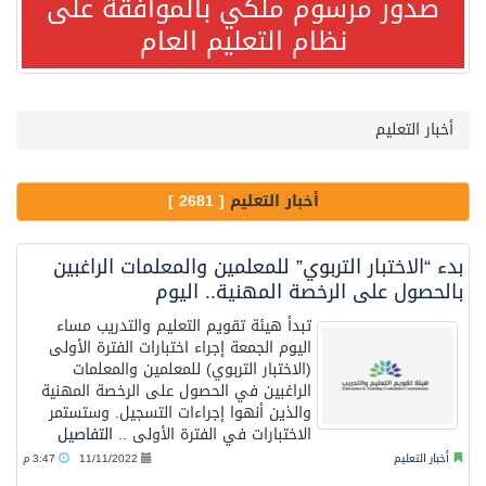
صدور مرسوم ملكي بالموافقة على
صدور مرسوم ملكي بالموافقة على نظام التعليم العام
نظام التعليم العام
مصدر مسؤول بالهيئة العامة للنقل: سلامة جميع أفراد طاقم سفينة (ENCELIA) وتم اتخاذ الإجراءات اللازمة لتأمينها
أخبار التعليم
وزارة الموارد البشرية والتنمية الاجتماعية تمدد مهلة تصحيح أوضاع رخص العمل حتى نهاية العام الحالي
أخبار التعليم
[ 2681 ]
خلال 3 أيام… التجمعات الصحية تتلقى رغبات أكثر من 87% من موظفي وزارة الصحة لعروض الانتقال
بدء “الاختبار التربوي” للمعلمين والمعلمات الراغبين
سمو ولي العهد يتلقى اتصالًا هاتفيًا من رئيس الوزراء الباكستاني
بالحصول على الرخصة المهنية.. اليوم
تبدأ هيئة تقويم التعليم والتدريب مساء
اليوم الجمعة إجراء اختبارات الفترة الأولى
الهيئة العامة للأمن الغذائي تكثف جهودها للحد من الفقد والهدر الغذائي خلال موسم حج 1447هـ
(الاختبار التربوي) للمعلمين والمعلمات
الراغبين في الحصول على الرخصة المهنية
والذين أنهوا إجراءات التسجيل. وستستمر
محافظ عفيف يؤدي صلاة عيد الأضحى
الاختبارات في الفترة الأولى ..
التفاصيل
أخبار التعليم
11/11/2022
3:47 م
الشيخ علي الحذيفي في خطبة عرفة: الحج فريضة تتجلى فيها مظاهر التعارف والتآلف والتعاون والتكافل بين أهل الإسلام