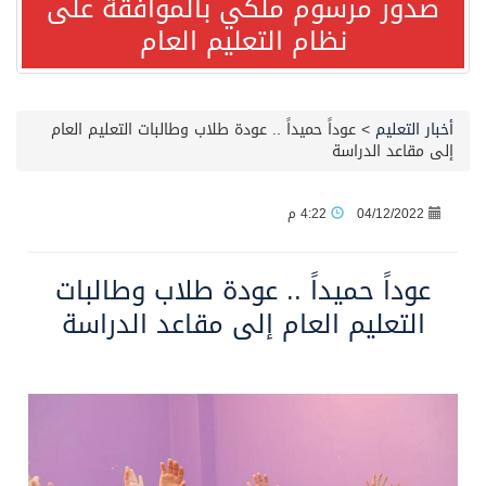
صدور مرسوم ملكي بالموافقة على
نظام التعليم العام
مصدر مسؤول بالهيئة العامة للنقل: استهداف السفينة السعودية NCC MASA خلال إبحارها في البحر الأحمر نتج عنه إصابة طفيفة في بدنها
صدور مرسوم ملكي بالموافقة على نظام التعليم العام
أخبار التعليم
>
عوداً حميداً .. عودة طلاب وطالبات التعليم العام
إلى مقاعد الدراسة
مصدر مسؤول بالهيئة العامة للنقل: سلامة جميع أفراد طاقم سفينة (ENCELIA) وتم اتخاذ الإجراءات اللازمة لتأمينها
04/12/2022
4:22 م
وزارة الموارد البشرية والتنمية الاجتماعية تمدد مهلة تصحيح أوضاع رخص العمل حتى نهاية العام الحالي
عوداً حميداً .. عودة طلاب وطالبات
خلال 3 أيام… التجمعات الصحية تتلقى رغبات أكثر من 87% من موظفي وزارة الصحة لعروض الانتقال
التعليم العام إلى مقاعد الدراسة
سمو ولي العهد يتلقى اتصالًا هاتفيًا من رئيس الوزراء الباكستاني
الهيئة العامة للأمن الغذائي تكثف جهودها للحد من الفقد والهدر الغذائي خلال موسم حج 1447هـ