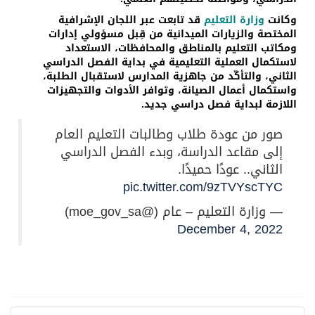
وكانت
وزارة التعليم
قد تابعت عبر اللجان الإشرافية
المختصة والزيارات الميدانية من قِبل مسؤولي إدارات
ومكاتب التعليم بالمناطق والمحافظات، الاستعداد
لاستكمال العملية التعليمية في بداية الفصل الدراسي
الثاني، والتأكّد من جاهزية المدارس لاستقبال الطلبة،
واستكمال أعمال الصيانة، وتوافر الأدوات والتجهيزات
اللازمة لبداية فصل دراسي جديد.
صور من عودة طلاب وطالبات التعليم العام
إلى مقاعد الدراسة، وبدء الفصل الدراسي
الثاني.. عودًا حميدًا.
pic.twitter.com/9zTVYscTYC
— وزارة التعليم – عام (@moe_gov_sa)
December 4, 2022