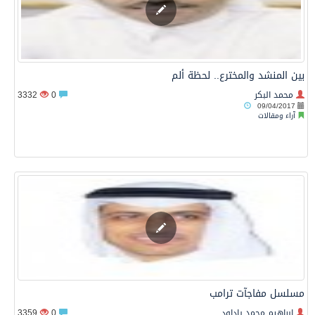
بين المنشد والمخترع.. لحظة ألم
محمد البكر
0
3332
09/04/2017
آراء ومقالات
مسلسل مفاجآت ترامب
إبراهيم محمد باداود
0
3359