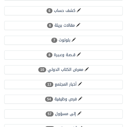
البيان المشترك لقمة مكة المكرمة للدفاع المشترك بين المملكة وتركيا وباكستان
كشف حساب
6
مقالات بريئة
6
بلوتوث
7
قــصـة وعـبـرة
8
معرض الكتاب الدولي
10
أخبار المجتمع
13
فرص وظيفية
54
إلى مسؤول
57