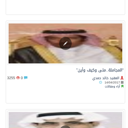
“المجاملة..متى وكيف وأين”
العقيد خالد حمدي
0
3255
14/04/2017
آراء ومقالات