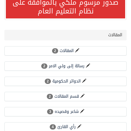
صدور مرسوم ملكي بالموافقة على
نظام التعليم العام
صدور مرسوم ملكي بالموافقة على نظام التعليم العام
مصدر مسؤول بالهيئة العامة للنقل: سلامة جميع أفراد طاقم سفينة (ENCELIA) وتم اتخاذ الإجراءات اللازمة لتأمينها
المقالات
وزارة الموارد البشرية والتنمية الاجتماعية تمدد مهلة تصحيح أوضاع رخص العمل حتى نهاية العام الحالي
المقالات
2
رسالة إلى ولي الامر
خلال 3 أيام… التجمعات الصحية تتلقى رغبات أكثر من 87% من موظفي وزارة الصحة لعروض الانتقال
2
الدوائر الحكومية
2
سمو ولي العهد يتلقى اتصالًا هاتفيًا من رئيس الوزراء الباكستاني
قسم المقالات
2
الهيئة العامة للأمن الغذائي تكثف جهودها للحد من الفقد والهدر الغذائي خلال موسم حج 1447هـ
شاعر وقصيده
3
محافظ عفيف يؤدي صلاة عيد الأضحى
رأي القارئ
4