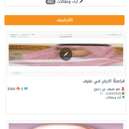
آراء ومقالات
462
الأرشيف
قراصنةُ الارض في عفيف
نمر منيف بن دعيج
0
3069
11/04/2018
آراء ومقالات