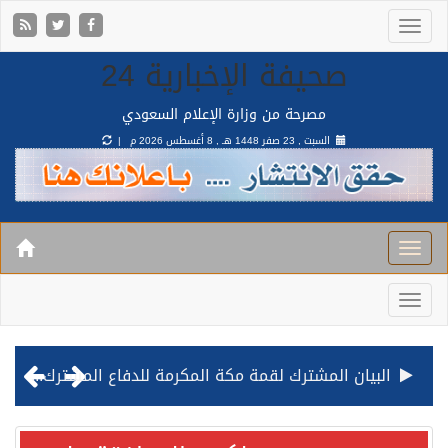
صحيفة الإخبارية 24
مصرحة من وزارة الإعلام السعودي
السبت , 23 صفر 1448 هـ ,
8 أغسطس 2026 م |
قيادة القوات المشتركة للتحالف: نفذنا عملية رد عسكري متناسبة لأهداف عسكرية مشروعة تابعة للمليشيا الحوثية الإرهابية في محافظة الحديدة
مصدر مسؤول بالهيئة العامة للنقل: استهداف السفينة السعودية NCC MASA خلال إبحارها في البحر الأحمر نتج عنه إصابة طفيفة في بدنها