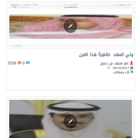
ولي العهد .ظاهِرَةُ هذا القرن
نمر منيف بن دعيج
0
2558
06/10/2017
آراء ومقالات