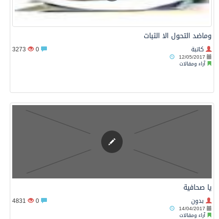
وماضد التحول الا الثبات
كاتبة
0
3273
12/05/2017
آراء ومقالات
يا صحافية
بدون
0
4831
14/04/2017
آراء ومقالات