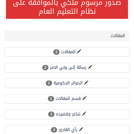
صدور مرسوم ملكي بالموافقة على
نظام التعليم العام
صدور مرسوم ملكي بالموافقة على نظام التعليم العام
مصدر مسؤول بالهيئة العامة للنقل: سلامة جميع أفراد طاقم سفينة (ENCELIA) وتم اتخاذ الإجراءات اللازمة لتأمينها
المقالات
وزارة الموارد البشرية والتنمية الاجتماعية تمدد مهلة تصحيح أوضاع رخص العمل حتى نهاية العام الحالي
المقالات
2
رسالة إلى ولي الامر
خلال 3 أيام… التجمعات الصحية تتلقى رغبات أكثر من 87% من موظفي وزارة الصحة لعروض الانتقال
2
الدوائر الحكومية
2
سمو ولي العهد يتلقى اتصالًا هاتفيًا من رئيس الوزراء الباكستاني
قسم المقالات
2
الهيئة العامة للأمن الغذائي تكثف جهودها للحد من الفقد والهدر الغذائي خلال موسم حج 1447هـ
شاعر وقصيده
3
محافظ عفيف يؤدي صلاة عيد الأضحى
رأي القارئ
4