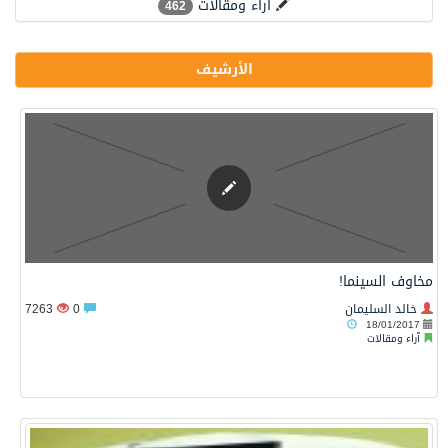
آراء ومقالات
462
الأرشيف
مخاوف السينما!
خالد السليمان
0
7263
18/01/2017
آراء ومقالات