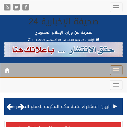
صحيفة الإخبارية 24
مصرحة من وزارة الإعلام السعودي
الإثنين , 25 صفر 1448 هـ ,
10 أغسطس 2026 م |
قيادة القوات المشتركة للتحالف: نفذنا عملية رد عسكري متناسبة لأهداف عسكرية مشروعة تابعة للمليشيا الحوثية الإرهابية في محافظة الحديدة
مصدر مسؤول بالهيئة العامة للنقل: استهداف السفينة السعودية NCC MASA خلال إبحارها في البحر الأحمر نتج عنه إصابة طفيفة في بدنها