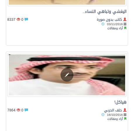
اليغشي وتباهي النساء..
كاتب بدون صورة
0
8337
03/11/2016
آراء ومقالات
هياكل!
خلف الحربي
0
7864
16/10/2016
آراء ومقالات