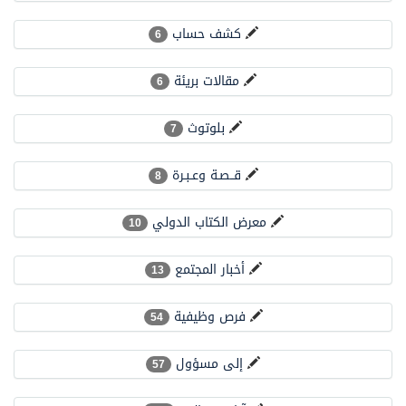
البيان المشترك لقمة مكة المكرمة للدفاع المشترك بين المملكة وتركيا وباكستان
كشف حساب
6
مقالات بريئة
6
بلوتوث
7
قــصـة وعـبـرة
8
معرض الكتاب الدولي
10
أخبار المجتمع
13
فرص وظيفية
54
إلى مسؤول
57