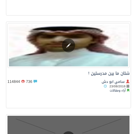
شتان ما بين مدرستين !
سامي ابو دش
736
114844
23/08/2016
آراء ومقالات