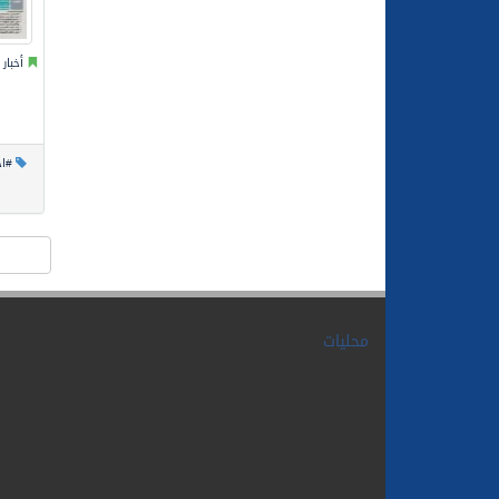
أخبار
#اخ
محليات