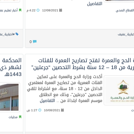
التفاصيل
 القطاع الصحي
12/08/2021
4:22 م
أخبار تعليم ع
بارية_عفيف
#اخبارية_ع
0
 الحج والعمرة تفتح تصاريح العمرة للفئات
المحكمة ال
1 سنة بشرط التحصين “جرعتين”
لشهر ذي ال
1443هـ
أكدت وزارة الحج والعمرة على تمكين
الفئات العمرية من تصاريح العمرة لمعتمري
الداخل من 12 - 18 سنة، مع اشتراط تلقي
التحصين "جرعتين"، وذلك مع انطلاق
موسم العمرة ابتداءً من ..
التفاصيل
ت
10/08/2021
1:27 ص
محليات