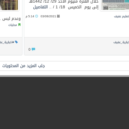
خلال الفترة منيوم الاحد 29/ 12/ 1442هـ
إلى يوم الخميس ‏ 18/ 1 / ..
التفاصيل
 تعليم عفيف
03/08/2021
5:14 م
وعدم لبس .
محليات
بارية_عفيف
#اخبارية_ع
0
جلب المزيد من المحتويات