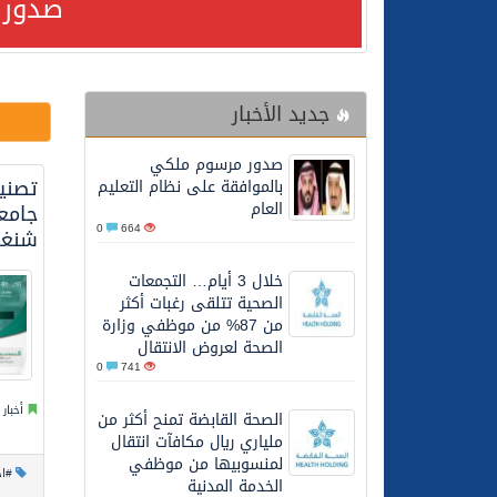
صدور 
24/07/2026
مصدر مسؤول بالهيئة العامة للنقل: استهداف السفين
جديد الأخبار
24/07/2026
صدور مرسوم ملكي بالمواف
صدور مرسوم ملكي
23/07/2026
مصدر مسؤول بالهيئة العامة للنقل: سلامة 
بالموافقة على نظام التعليم
العام
جامع
0
664
شنغها
30/06/2026
وزارة الموارد البشرية وا
خلال 3 أيام… التجمعات
الصحية تتلقى رغبات أكثر
28/06/2026
خلال 3 أيام… التجمعات الصحية تتلقى رغبات أكثر من 87% من موظفي وزارة الصحة لعروض الانتقال
من 87% من موظفي وزارة
الصحة لعروض الانتقال
0
741
20/06/2026
سمو ولي العهد يتلقى اتصا
أخبار 
الصحة القابضة تمنح أكثر من
ملياري ريال مكافآت انتقال
27/05/2026
الهيئة العامة للأمن الغذا
لمنسوبيها من موظفي
#اخ
الخدمة المدنية