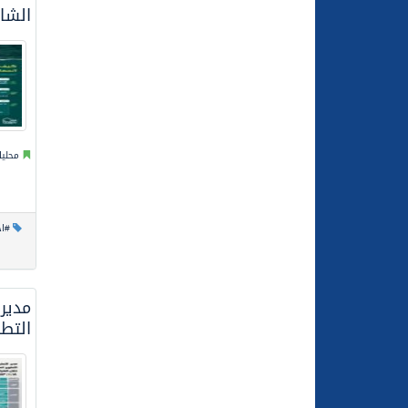
الشا
محليا
#اخ
التطو