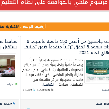
مرسوم ملكي بالموافقة على نظام التعليم ا
ة السعودية NCC MASA خلال إبحارها في البحر الأحمر نتج عنه إصابة طفيفة في بدنها
قة على نظام التعليم العام
أرشيف الوسم :
#اخبارية_ع
جميع أفراد طاقم سفينة (ENCELIA) وتم اتخاذ الإجراءات اللازمة لتأمينها
تصنيف جامعتين من أفضل 150 جامعة عالمية.. 6
محافظ عف
ات سعودية تحقق ترتيباً متقدماً ضمن تصنيف
يستقبل رئ
ي لعام 2021
لتنمية الاجتماعية تمدد مهلة تصحيح أوضاع رخص العمل حتى نهاية ا
حققت 6 جامعات سعودية إنجازاً وطنياً
وتقدماً علمياً وأكاديمياً؛ وفق أشهر مراكز
التصنيفات العالمية (شنغهاي) لعام 2021م
مقارنةً بالعام الماضي الذي حققت فيه 4
جامعات سعودية مراكز متقدمة في
لًا هاتفيًا من رئيس الوزراء الباكستاني
التصنيف. وجاءت ..
التفاصيل
محليات
التعليم
18/08/2021
10:59 ص
ئي تكثف جهودها للحد من الفقد والهدر الغذائي خلال موسم حج 1447هـ
بارية_عفيف
#اخبارية_ع