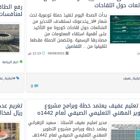
ئعات حول اللقاحات
رفع الطاق
لمنافسات الم
بدأت الصحة اليوم تنفيذ حملة توعوية تحت
شعار #لا_يخدعونك تستهدف التحذير من
الشائعات حول لقاحات كورونا مع التأكيد
على أهمية استقاء المعلومات من
مصادرها الرسمية ،وتتضمن الحملة مقطعا
تثقيفيا من ..
التفاصيل
ت
09/08/2021
12:13 ص
اخبار الرياضة
بارية_عفيف
#اخبارية_ع
0
مدير تعليم ‫عفيف‬ يعتمد خطة وبرامج مشروع
ير المهني التعليمي الصيفي لعام 1442ه
ريال لمخال
‏مدير ⁧‫تعليم عفيف‬⁩ الأستاذ : سعيد الزهراني
يعتمد خطة وبرامج مشروع التطوير
المهني التعليمي الصيفي لعام 1442هـ،