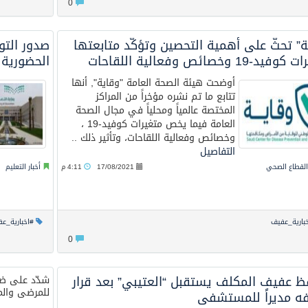
0
عيد الأضحى
” تحثّ على أهمية التحصين وتؤكّد متابعتها
صدور التو
د-19 وخصائص وفعالية اللقاحات
الحضورية لل
أوضحت هيئة الصحة العامة "وقاية", أنها
تتابع ما تم نشره مؤخراً من المراكز
المختصة عالمياً ومحلياً في مجال الصحة
العامة فيما يخص متغيرات كوفيد-19 ،
وخصائص وفعالية اللقاحات، وتأثير ذلك ..
التفاصيل
 القطاع الصحي
17/08/2021
4:11 م
أخبار التعليم
بارية_عفيف
#اخبارية_ع
0
ظ عفيف المكلف يستقبل “العتيبي” بعد قرار
شدّد على ضر
للمرضى والم
فه مديراً للمستشفى