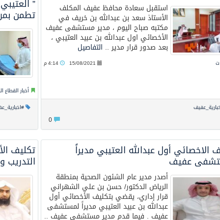
” العتيبي
استقبل سعادة محافظ عفيف المكلف
تطمن بمر
الأستاذ سعد بن عبدالله بن خريف في
مكتبه صباح اليوم ، مدير مستشفى عفيف
الأخصائي اول عبدالله بن عبيد العتيبي ،
بعد صدور قرار مدير ..
التفاصيل
ت
15/08/2021
4:14 م
أخبار القطاع ا
بارية_عفيف
#اخبارية_ع
0
 الاخصائي أول عبدالله العتيبي مديراً
تكليف الأ
تشفى عفيف
التدريب وا
أصدر مدير عام الشئون الصحية بمنطقة
الرياض الدكتور/ حسن بن علي الشهراني
قرار إداري، يقضي بتكليف الأخصائي أول
عبدالله بن عبيد العتيبي مديراً لمستشفى
عفيف . فيما قدم مدير مستشفى عفيف ..