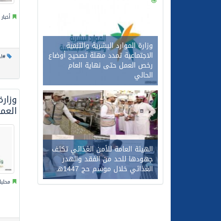
0
108
أخبار
وزارة الموارد البشرية والتنمية
الاجتماعية تمدد مهلة تصحيح أوضاع
#اخ
رخص العمل حتى نهاية العام
الحالي
0
87
وزارة
العمرية من 18 – 2
الهيئة العامة للأمن الغذائي تكثف
جهودها للحد من الفقد والهدر
الغذائي خلال موسم حج 1447هـ
محليا