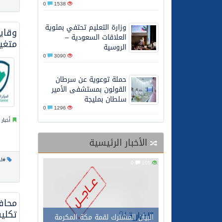
0
1538
27/05/2026
محافظ عفيف يؤدي صلاة 
وزارة التعليم تحتفي بمئوية
وقاية
العلاقات السعودية –
متغيرات كوفي
الروسية
0
3090
حملة توعوية عن سرطان
القولون بمستشفى الأمير
سلطان بمليجة
0
1296
أخبار
الأخبار الرئيسية
#اخ
0
105
محاف
تكلي
البيان المشترك لقمة مكة المكرمة