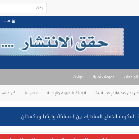
الجمعة , 22 صفر 1448 
 الجامعات
وقوعات أمنية
حوادث
من نحن صحيفة الإخبارية 24
الهيئة التحريرية والإدارية
اتصل بنا
كن مراسلاً
المكرمة للدفاع المشترك بين المملكة وتركيا وباكستان
حالف: نفذنا عملية رد عسكري متناسبة لأهداف عسكرية مشروعة تابعة لل