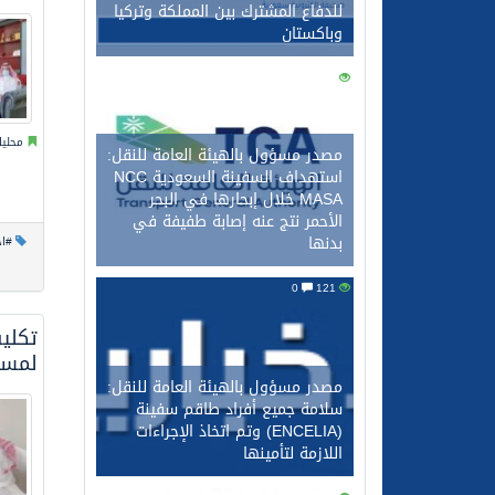
للدفاع المشترك بين المملكة وتركيا
وباكستان
0
134
محليا
مصدر مسؤول بالهيئة العامة للنقل:
استهداف السفينة السعودية NCC
MASA خلال إبحارها في البحر
الأحمر نتج عنه إصابة طفيفة في
بدنها
#اخ
0
121
تكليف
لمس
مصدر مسؤول بالهيئة العامة للنقل:
سلامة جميع أفراد طاقم سفينة
(ENCELIA) وتم اتخاذ الإجراءات
اللازمة لتأمينها