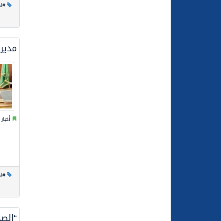
#اخ
مدير
أخبار
#اخ
“الص