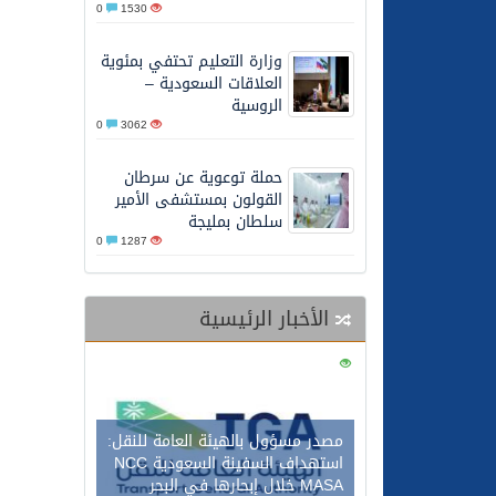
0
1530
26/05/2026
الشيخ علي الحذيفي في خط
وزارة التعليم تحتفي بمئوية
العلاقات السعودية –
الروسية
0
3062
حملة توعوية عن سرطان
القولون بمستشفى الأمير
سلطان بمليجة
0
1287
الأخبار الرئيسية
0
121
مصدر مسؤول بالهيئة العامة للنقل:
استهداف السفينة السعودية NCC
MASA خلال إبحارها في البحر