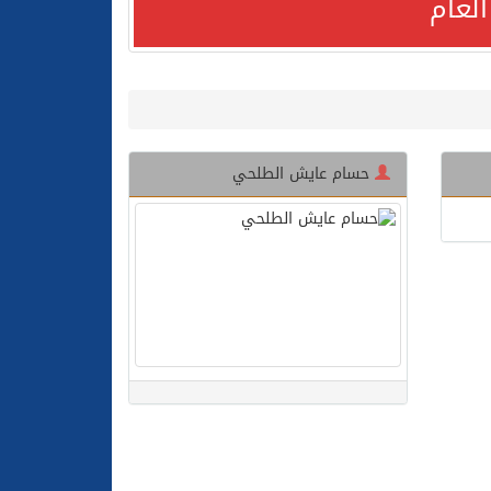
لعام
حسام عايش الطلحي
لعام الحالي