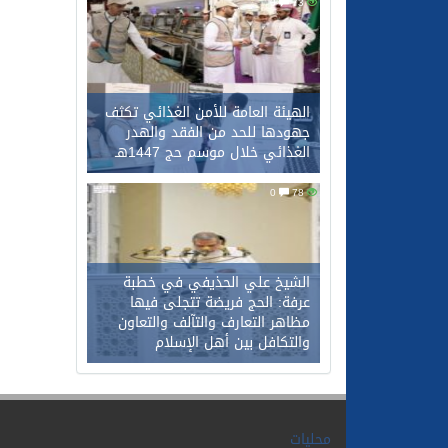
0
73
الهيئة العامة للأمن الغذائي تكثف
جهودها للحد من الفقد والهدر
الغذائي خلال موسم حج 1447هـ
0
78
الشيخ علي الحذيفي في خطبة
عرفة: الحج فريضة تتجلى فيها
مظاهر التعارف والتآلف والتعاون
والتكافل بين أهل الإسلام
محليات