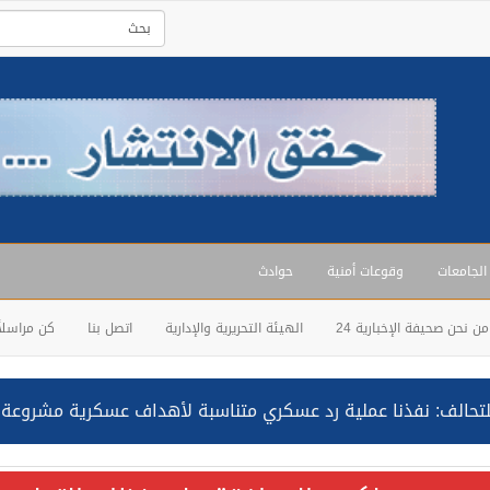
 الجامعات
وقوعات أمنية
حوادث
من نحن صحيفة الإخبارية 24
الهيئة التحريرية والإدارية
اتصل بنا
كن مراسلاً
حالف: نفذنا عملية رد عسكري متناسبة لأهداف عسكرية مشروعة تابعة لل
ة السعودية NCC MASA خلال إبحارها في البحر الأحمر نتج عنه إصابة طفيفة في بدنها