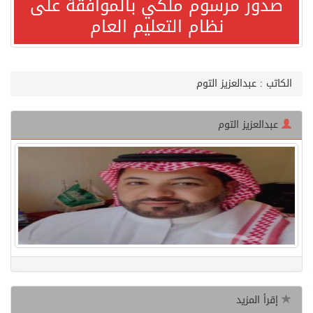
صدور مرسوم ملكي بالموافقة على
نظام التعليم العام
مصدر مسؤول بالهيئة العامة للنقل: استهداف السفينة السعودية NCC MASA خلال إبحارها في البحر الأحمر نتج عنه إصابة طفيفة في بدنها
صدور مرسوم ملكي بالموافقة على نظام التعليم العام
الكاتب : عبدالعزيز التوم
مصدر مسؤول بالهيئة العامة للنقل: سلامة جميع أفراد طاقم سفينة (ENCELIA) وتم اتخاذ الإجراءات اللازمة لتأمينها
عبدالعزيز التوم
وزارة الموارد البشرية والتنمية الاجتماعية تمدد مهلة تصحيح أوضاع رخص العمل حتى نهاية العام الحالي
خلال 3 أيام… التجمعات الصحية تتلقى رغبات أكثر من 87% من موظفي وزارة الصحة لعروض الانتقال
سمو ولي العهد يتلقى اتصالًا هاتفيًا من رئيس الوزراء الباكستاني
الهيئة العامة للأمن الغذائي تكثف جهودها للحد من الفقد والهدر الغذائي خلال موسم حج 1447هـ
إقرأ المزيد