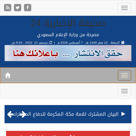
صحيفة الإخبارية 24
مصرحة من وزارة الإعلام السعودي
الجمعة , 22 صفر 1448 هـ ,
7 أغسطس 2026 م |
ديسمبر 21, 2022 , 6:20 ص
البيان المشترك لقمة مكة المكرمة للدفاع المشترك بين المملكة وتركيا وباكستان
قيادة القوات المشتركة للتحالف: نفذنا عملية رد عسكري متناسبة لأهداف عسكرية مشروعة تابعة للمليشيا الحوثية الإرهابية في محافظة الحديدة