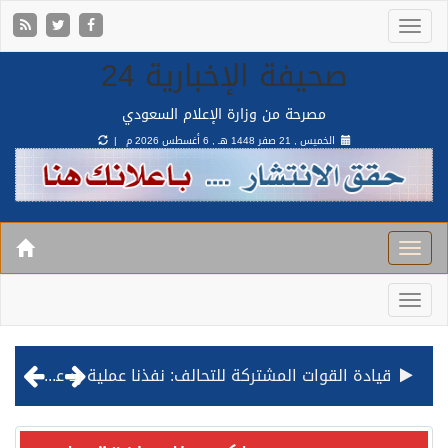
صحيفة الإخبارية 24
مصرحة من وزارة الإعلام السعودي
الخميس , 21 صفر 1448 هـ ,
6 أغسطس 2026 م |
قيادة القوات المشتركة للتحالف: نفذنا عملية رد عسكري متناسبة لأهداف عسكرية مشروعة تابعة للمليشيا الحوثية الإرهابية في محافظة الحديدة
مصدر مسؤول بالهيئة العامة للنقل: استهداف السفينة السعودية NCC MASA خلال إبحارها في البحر الأحمر نتج عنه إصابة طفيفة في بدنها