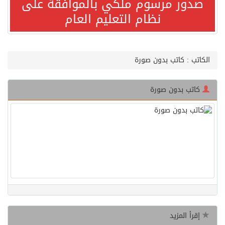
صدور مرسوم ملكي بالموافقة على
نظام التعليم العام
صدور مرسوم ملكي بالموافقة على نظام التعليم العام
مصدر مسؤول بالهيئة العامة للنقل: سلامة جميع أفراد طاقم سفينة (ENCELIA) وتم اتخاذ الإجراءات اللازمة لتأمينها
الكاتب : كاتب بدون صورة
وزارة الموارد البشرية والتنمية الاجتماعية تمدد مهلة تصحيح أوضاع رخص العمل حتى نهاية العام الحالي
كاتب بدون صورة
خلال 3 أيام… التجمعات الصحية تتلقى رغبات أكثر من 87% من موظفي وزارة الصحة لعروض الانتقال
سمو ولي العهد يتلقى اتصالًا هاتفيًا من رئيس الوزراء الباكستاني
الهيئة العامة للأمن الغذائي تكثف جهودها للحد من الفقد والهدر الغذائي خلال موسم حج 1447هـ
محافظ عفيف يؤدي صلاة عيد الأضحى
إقرأ المزيد