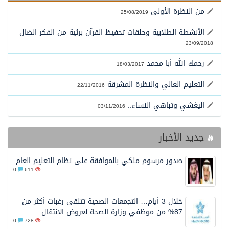
الشيخ علي الحذيفي في خطبة عرفة: الحج فريضة تتجلى فيها مظاهر التعارف والتآلف والتعاون والتكافل بين أهل الإسلام
من النظرة الأولى
25/08/2019
الأنشطة الطلابية وحلقات تحفيظ القرآن برئية من الفكر الضال
23/09/2018
رحمك الله أبا محمد
18/03/2017
التعليم العالي والنظرة المشرقة
22/11/2016
اليغشي وتباهي النساء..
03/11/2016
جديد الأخبار
صدور مرسوم ملكي بالموافقة على نظام التعليم العام
0
611
خلال 3 أيام… التجمعات الصحية تتلقى رغبات أكثر من
87% من موظفي وزارة الصحة لعروض الانتقال
0
728