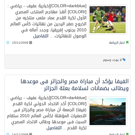
[COLOR=darkblue]إخبارية عفيف - رياضي :
[/COLOR] أنقذ مهاجم المنتخب المصري
الأول لكرة القدم عماد متعب منتخبه من
الخروج صفر اليدين من نهائيات كأس العالم
2010 بجنوب إفريقيا، وجدد آماله في
الوصول للنهائيات، ..
التفاصيل
اخبار الرياضة
15/11/2009
لا يوجد وسوم
الفيفا يؤكد أن مباراة مصر والجزائر فى موعدها
ويطالب بضمانات لسلامة بعثة الجزائر
[COLOR=darkblue]إخبارية عفيف - رياضي :
[/COLOR] أكد الاتحاد الدولي لكرة القدم
(فيفا) الجمعة أن مباراة مصر والجزائر فى
التصفيات المؤهلة لكأس العالم 2010 ستقام
السبت فى موعدها وطالب الاتحاد المصري
لكرة القدم ..
التفاصيل
اخبار الرياضة
14/11/2009