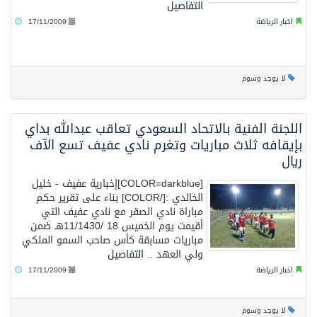
التفاصيل
اخبار الرياضة
17/11/2009
لا يوجد وسوم
اللجنة الفنية بالاتحاد السعودي تعاقب عبدالله بداي
بإيقافه ثلاث مباريات وتغرم نادي عفيف تسع الآف
ريال
[COLOR=darkblue]إخبارية عفيف - خليل
الخالدي :[/COLOR] بناء على تقرير حكم
مباراة نادي الصقر مع نادي عفيف التي
أقيمت يوم الخميس 18 /11/1430هـ ضمن
مباريات مسابقة كأس صاحب السمو الملكي
ولي العهد ..
التفاصيل
اخبار الرياضة
17/11/2009
لا يوجد وسوم