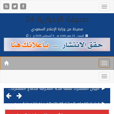
صحيفة الإخبارية 24
مصرحة من وزارة الإعلام السعودي
السبت , 23 صفر 1448 هـ ,
8 أغسطس 2026 م |
قيادة القوات المشتركة للتحالف: نفذنا عملية رد عسكري متناسبة لأهداف عسكرية مشروعة تابعة للمليشيا الحوثية الإرهابية في محافظة الحديدة
مصدر مسؤول بالهيئة العامة للنقل: استهداف السفينة السعودية NCC MASA خلال إبحارها في البحر الأحمر نتج عنه إصابة طفيفة في بدنها