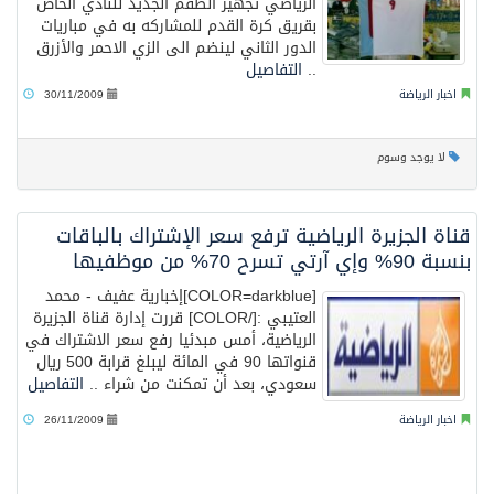
الرياضي تجهيز الطقم الجديد للنادي الخاص
بقريق كرة القدم للمشاركه به في مباريات
الدور الثاني لينضم الى الزي الاحمر والأزرق
..
التفاصيل
اخبار الرياضة
30/11/2009
لا يوجد وسوم
قناة الجزيرة الرياضية ترفع سعر الإشتراك بالباقات
بنسبة 90% وإي آرتي تسرح 70% من موظفيها
[COLOR=darkblue]إخبارية عفيف - محمد
العتيبي :[/COLOR] قررت إدارة قناة الجزيرة
الرياضية، أمس مبدئيا رفع سعر الاشتراك في
قنواتها 90 في المائة ليبلغ قرابة 500 ريال
سعودي، بعد أن تمكنت من شراء ..
التفاصيل
اخبار الرياضة
26/11/2009