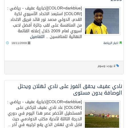
[COLOR=darkblue]إخبارية عفيف - رياضي :
[/COLOR] استبعد الاتحاد الآسيوي لكرة
القدم، الدولي محمد نور قائد فريق الاتحاد
من المنافسة على لقب جائزة أفضل لاعب
آسيوي لعام 2009 خلال إعلانه القائمة
النهائية للمنافسين ..
التفاصيل
اخبار الرياضة
18/11/2009
لا يوجد وسوم
نادي عفيف يحقق الفوز على نادي ثهلان ويحتل
الوصافة بدون مستوى
[COLOR=darkblue]إخبارية عفيف - رياضي :
[/COLOR] عاد نادي عفيف للركض على
المستطيل الأخضر عصر هذا اليوم في دوري
الدرجة الثالثة لأندية مكتب الدوادمي حيث
قابل نادي ثهلان الذي يقع ترتيبه في آخر ..