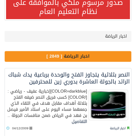
صدور مرسوم ملكي بالموافقة على
نظام التعليم العام
صدور مرسوم ملكي بالموافقة على نظام التعليم العام
مصدر مسؤول بالهيئة العامة للنقل: سلامة جميع أفراد طاقم سفينة (ENCELIA) وتم اتخاذ الإجراءات اللازمة لتأمينها
اخبار الرياضة
وزارة الموارد البشرية والتنمية الاجتماعية تمدد مهلة تصحيح أوضاع رخص العمل حتى نهاية العام الحالي
اخبار الرياضة
[ 2849 ]
خلال 3 أيام… التجمعات الصحية تتلقى رغبات أكثر من 87% من موظفي وزارة الصحة لعروض الانتقال
النصر بثلاثية يتجاوز الفتح والوحدة برباعية يدك شباك
الرائد بالجولة العاشرة بدوري زين للمحترفين
سمو ولي العهد يتلقى اتصالًا هاتفيًا من رئيس الوزراء الباكستاني
[COLOR=darkblue]إخبارية عفيف - رياضي :
[/COLOR] كسب فريق النصر ضيفه الفتح
بثلاثة أهداف مقابل هدف في اللقاء الذي
الهيئة العامة للأمن الغذائي تكثف جهودها للحد من الفقد والهدر الغذائي خلال موسم حج 1447هـ
جمعهما مساء اليوم على استاد الأمير فيصل
بن فهد في الرياض ضمن منافسات الجولة ..
التفاصيل
محافظ عفيف يؤدي صلاة عيد الأضحى
اخبار الرياضة
04/12/2009