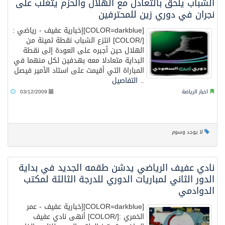
الشباب يلحق بالتعادل مع الهلال والحزم يتغلب على
نجران في دوري زين للمحترفين
[COLOR=darkblue]إخبارية عفيف - رياضي :
[/COLOR] انتزع الشباب نقطة ثمينة من
الهلال حين أجبره على العودة إلى نقطة
البداية متعادلا معه بهدفين لكل منهما في
المباراة التي أقيمت على استاد الأمير فيصل
..
التفاصيل
اخبار الرياضة
03/12/2009
لا يوجد وسوم
نادي عفيف الرياضي يدشن طقمه الجديد في بداية
الدور الثاني لمباريات الدوري للدرجة الثالثة لمكتب
الدوادمي
[COLOR=darkblue]إخبارية عفيف - عمر
الخمري :[/COLOR] أنهى نادي عفيف