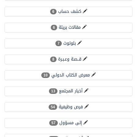
البيان المشترك لقمة مكة المكرمة للدفاع المشترك بين المملكة وتركيا وباكستان
كشف حساب
6
مقالات بريئة
6
بلوتوث
7
قــصـة وعـبـرة
8
معرض الكتاب الدولي
10
أخبار المجتمع
13
فرص وظيفية
54
إلى مسؤول
57