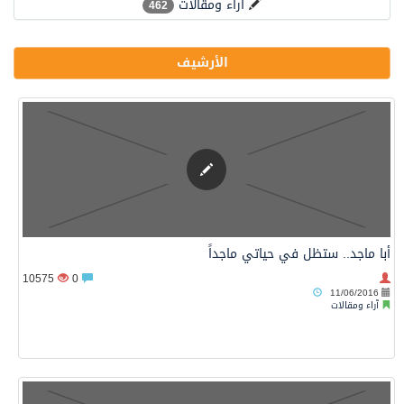
آراء ومقالات
462
الأرشيف
أبا ماجد.. ستظل في حياتي ماجداً
10575
0
11/06/2016
آراء ومقالات