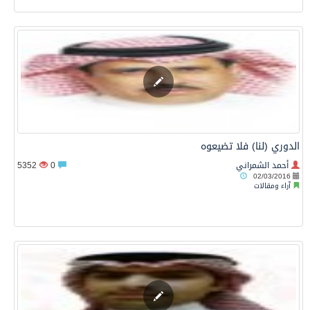
الدوري (لنا) فلا تضيعوه
أحمد الشمراني
0
5352
02/03/2016
آراء ومقالات