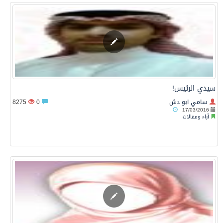
سيدي الرئيس!
سامي ابو دش
0
8275
17/03/2016
آراء ومقالات