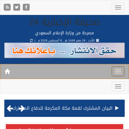
صحيفة الإخبارية 24
مصرحة من وزارة الإعلام السعودي
الأحد , 24 صفر 1448 هـ ,
9 أغسطس 2026 م |
قيادة القوات المشتركة للتحالف: نفذنا عملية رد عسكري متناسبة لأهداف عسكرية مشروعة تابعة للمليشيا الحوثية الإرهابية في محافظة الحديدة
مصدر مسؤول بالهيئة العامة للنقل: استهداف السفينة السعودية NCC MASA خلال إبحارها في البحر الأحمر نتج عنه إصابة طفيفة في بدنها