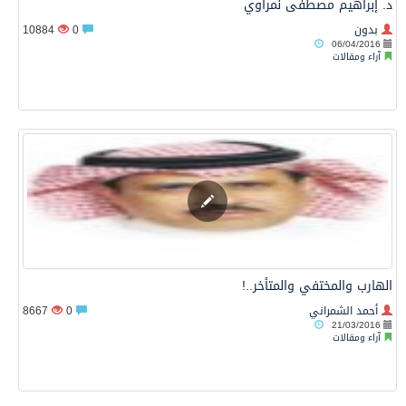
د. إبراهيم مصطفى نمراوي
بدون
0
10884
06/04/2016
آراء ومقالات
الهارب والمختفي والمتأخر..!
أحمد الشمراني
0
8667
21/03/2016
آراء ومقالات