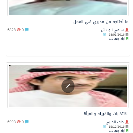
ما أحتاجه من مديري في العمل .
سامي ابو دش
0
5828
28/01/2016
آراء ومقالات
الانتخابات والقبيله والمرأة
خلف الحربي
0
6993
15/12/2015
آراء ومقالات