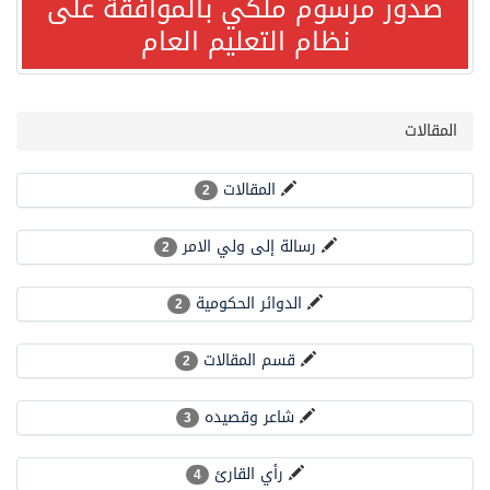
صدور مرسوم ملكي بالموافقة على
نظام التعليم العام
صدور مرسوم ملكي بالموافقة على نظام التعليم العام
مصدر مسؤول بالهيئة العامة للنقل: سلامة جميع أفراد طاقم سفينة (ENCELIA) وتم اتخاذ الإجراءات اللازمة لتأمينها
المقالات
وزارة الموارد البشرية والتنمية الاجتماعية تمدد مهلة تصحيح أوضاع رخص العمل حتى نهاية العام الحالي
المقالات
2
رسالة إلى ولي الامر
خلال 3 أيام… التجمعات الصحية تتلقى رغبات أكثر من 87% من موظفي وزارة الصحة لعروض الانتقال
2
الدوائر الحكومية
2
سمو ولي العهد يتلقى اتصالًا هاتفيًا من رئيس الوزراء الباكستاني
قسم المقالات
2
الهيئة العامة للأمن الغذائي تكثف جهودها للحد من الفقد والهدر الغذائي خلال موسم حج 1447هـ
شاعر وقصيده
3
محافظ عفيف يؤدي صلاة عيد الأضحى
رأي القارئ
4