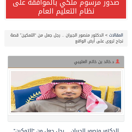
صدور مرسوم ملكي بالموافقة على
نظام التعليم العام
صدور مرسوم ملكي بالموافقة على نظام التعليم العام
مصدر مسؤول بالهيئة العامة للنقل: سلامة جميع أفراد طاقم سفينة (ENCELIA) وتم اتخاذ الإجراءات اللازمة لتأمينها
المقالات
>
الدكتور منصور الجبران .. رجل جعل من “التمكين” قصة
نجاح تروى على أرض الواقع
وزارة الموارد البشرية والتنمية الاجتماعية تمدد مهلة تصحيح أوضاع رخص العمل حتى نهاية العام الحالي
د.خالد بن خاتم العتيبي
خلال 3 أيام… التجمعات الصحية تتلقى رغبات أكثر من 87% من موظفي وزارة الصحة لعروض الانتقال
سمو ولي العهد يتلقى اتصالًا هاتفيًا من رئيس الوزراء الباكستاني
الهيئة العامة للأمن الغذائي تكثف جهودها للحد من الفقد والهدر الغذائي خلال موسم حج 1447هـ
محافظ عفيف يؤدي صلاة عيد الأضحى
الدكتور منصور الجبران .. رجل جعل من “التمكين”