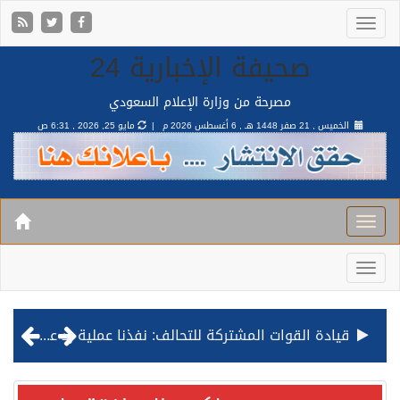
صحيفة الإخبارية 24
مصرحة من وزارة الإعلام السعودي
الخميس , 21 صفر 1448 هـ ,
6 أغسطس 2026 م |
مايو 25, 2026 , 6:31 ص
قيادة القوات المشتركة للتحالف: نفذنا عملية رد عسكري متناسبة لأهداف عسكرية مشروعة تابعة للمليشيا الحوثية الإرهابية في محافظة الحديدة
مصدر مسؤول بالهيئة العامة للنقل: استهداف السفينة السعودية NCC MASA خلال إبحارها في البحر الأحمر نتج عنه إصابة طفيفة في بدنها