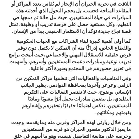
اللافت في تجربة الجبران أن الإنجاز لم يُقاس بعدد المراكز أو
المقاعد المتاحة فحسب، بل بحجم التحول الذي أحدثته هذه
المبادرات في حياة المستفيدين، حيث مل حالة تم دمجها في
التعليم، وكل مستفيد حصل على فرصة تدريب أو وظيفة، تمثل
قصة نجاح جديدة تؤكد أن الاستثمار الحقيقي يبدأ من الإنسان.
كما أولى أهمية كبيرة لبناء الشراكات مع الجهات الحكومية
والقطاع الخاص، إدراكًا منه أن التمكين لا يكتمل دون توفير
فرص حقيقية للاستقلال المهني والاجتماعي،حيث أُتيحت برامج
تدريب نوعية ومبادرات دعمت المستفيدين وأسرهم، وأسهمت
في تعزيز حضورهم في المجتمع بصورة أكثر فاعلية.
وفي المناسبات والفعاليات التي تنظمها مراكز التمكين من
الزلفي وعرعر وآخرها بمحافظة الدوادمي، يظهر الجانب
الإنساني بوضوح، حيث لا تقتصر الفعاليات على التكريم
التقليدي، بل تتضمن مبادرات تحمل أثرًا معنويًا وماديًا
للمستفيدين، تعكس اهتمامًا حقيقيًا بتحفيزهم وإشعارهم
بقيمتهم ومكانتهم.
ومن خلال زيارتي لهذه المراكز وقربي منه وما يقدمه، وجدت
ما يميز الدكتور منصور الجبران هو قربه من المستفيدين
وحرصه على متابعة التفاصيل بنفسه، وهو ما أسهم في خلق