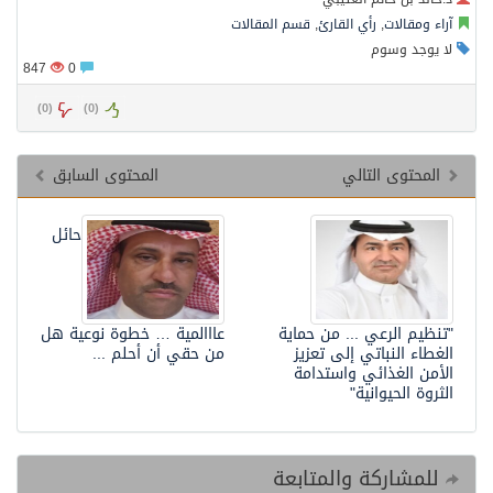
آراء ومقالات
,
رأي القارئ
,
قسم المقالات
لا يوجد وسوم
847
0
)
0
(
)
0
(
المحتوى التالي
المحتوى السابق
حائل
"تنظيم الرعي ... من حماية
عااالمية … خطوة نوعية هل
الغطاء النباتي إلى تعزيز
من حقي أن أحلم ...
الأمن الغذائي واستدامة
الثروة الحيوانية"
للمشاركة والمتابعة