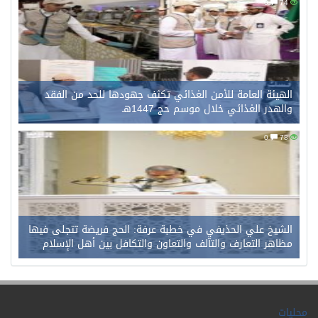
0
74
الهيئة العامة للأمن الغذائي تكثف جهودها للحد من الفقد
والهدر الغذائي خلال موسم حج 1447هـ
0
78
الشيخ علي الحذيفي في خطبة عرفة: الحج فريضة تتجلى فيها
مظاهر التعارف والتآلف والتعاون والتكافل بين أهل الإسلام
محليات