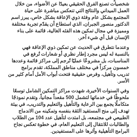
شخصيات تصنع الفرق الحقيقي بعيدًا عن الأضواء، من خلال
العمل الميداني والنتائج التي تنعكس مباشرة على حياة
المجتمع بشكل عام وفئة ذوي الإعاقة بشكل خاص، يبرز اسم
الدكتور منصور الجبران، الذي استطاع أن يقدّم تجربة مختلفة
ومميزة في مجال تمكين هذه الفئه الغالية، قائمة على بناء
الإنسان قبل أي شيء آخر.
وعندما نتطرق في الحديث عن تمكين ذوي الإعاقة فهي
بالنسبة له ليس مجرد إطار نظري أو شعارات تُرفع في
المناسبات، بل مشروعًا عمليًا تُرجم إلى مراكز قائمة وعددها
خمسون مركزاً في مختلف مناطق المملكة، تقدم برامج
تدريب وتأهيل، وفرص حقيقية فتحت أبواب الأمل أمام كثير من
الأسر.
وفي السنوات الأخيرة، شهدت مراكز التمكين الشامل توسعًا
ملحوظًا في خدماتها لتشمل 500 مقعداً مجانياً، وتقدم نموذجًا
متكاملًا يجمع بين الرعاية والتأهيل والتعليم والتدريب، في بيئة
تهدف إلى منح المستفيد الثقة بنفسه وتمكينه من الاندماج
الطبيعي في مجتمعه، بل امتدت لتأهيل عدد 104 من الطلاب
والطالبات للانتقال إلى التعليم العام، في خطوة تعكس نجاح
البرامج التأهيلية وأثرها على المستفيدين.