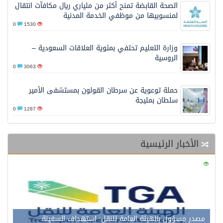
الصحة القابضة تمنح أكثر من ملياري ريال مكافآت انتقال
لمنسوبيها من موظفي الخدمة المدنية
0
1530
وزارة التعليم تحتفي بمئوية العلاقات السعودية –
الروسية
0
3063
حملة توعوية عن سرطان القولون بمستشفى الأمير
سلطان بمليجة
0
1287
الأخبار الرئيسية
0
121
مصدر مسؤول بالهيئة العامة للنقل: استهداف السفينة