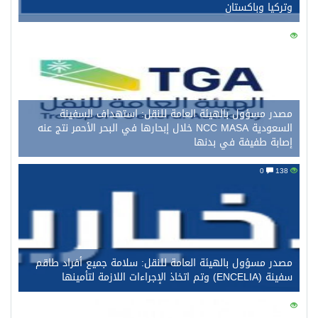
وتركيا وباكستان
0
150
مصدر مسؤول بالهيئة العامة للنقل: استهداف السفينة
السعودية NCC MASA خلال إبحارها في البحر الأحمر نتج عنه
إصابة طفيفة في بدنها
0
138
مصدر مسؤول بالهيئة العامة للنقل: سلامة جميع أفراد طاقم
سفينة (ENCELIA) وتم اتخاذ الإجراءات اللازمة لتأمينها
0
121