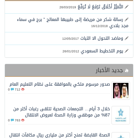
محافظ عفيف يؤدي صلاة عيد الأضحى
التَّمَيُّزُ أَخْلَاقٌ تَرْفَعُ لَا تُرَفِّعُ
26/03/2019
رسالة شكر من مريضة إلى طبيبها المعالج ” برج في سماء
مجد بلادي
16/12/2018
وماضد التحول الا الثبات
12/05/2017
يوم التخطيط السعودي
26/01/2012
جديد الأخبار
صدور مرسوم ملكي بالموافقة على نظام التعليم العام
0
712
خلال 3 أيام… التجمعات الصحية تتلقى رغبات أكثر من
87% من موظفي وزارة الصحة لعروض الانتقال
0
763
الصحة القابضة تمنح أكثر من ملياري ريال مكافآت انتقال