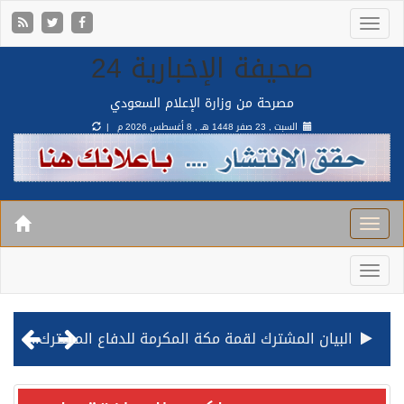
صحيفة الإخبارية 24
مصرحة من وزارة الإعلام السعودي
السبت , 23 صفر 1448 هـ ,
8 أغسطس 2026 م |
البيان المشترك لقمة مكة المكرمة للدفاع المشترك بين المملكة وتركيا وباكستان
قيادة القوات المشتركة للتحالف: نفذنا عملية رد عسكري متناسبة لأهداف عسكرية مشروعة تابعة للمليشيا الحوثية الإرهابية في محافظة الحديدة