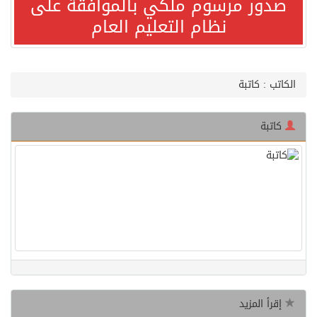
صدور مرسوم ملكي بالموافقة على
نظام التعليم العام
مصدر مسؤول بالهيئة العامة للنقل: استهداف السفينة السعودية NCC MASA خلال إبحارها في البحر الأحمر نتج عنه إصابة طفيفة في بدنها
صدور مرسوم ملكي بالموافقة على نظام التعليم العام
الكاتب : كاتبة
مصدر مسؤول بالهيئة العامة للنقل: سلامة جميع أفراد طاقم سفينة (ENCELIA) وتم اتخاذ الإجراءات اللازمة لتأمينها
كاتبة
وزارة الموارد البشرية والتنمية الاجتماعية تمدد مهلة تصحيح أوضاع رخص العمل حتى نهاية العام الحالي
خلال 3 أيام… التجمعات الصحية تتلقى رغبات أكثر من 87% من موظفي وزارة الصحة لعروض الانتقال
سمو ولي العهد يتلقى اتصالًا هاتفيًا من رئيس الوزراء الباكستاني
الهيئة العامة للأمن الغذائي تكثف جهودها للحد من الفقد والهدر الغذائي خلال موسم حج 1447هـ
إقرأ المزيد