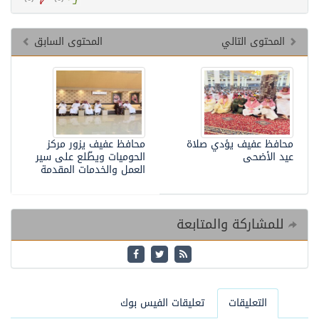
المحتوى التالي
المحتوى السابق
محافظ عفيف يؤدي صلاة
محافظ عفيف يزور مركز
عيد الأضحى
الحوميات ويطّلع على سير
العمل والخدمات المقدمة
للمشاركة والمتابعة
التعليقات
تعليقات الفيس بوك