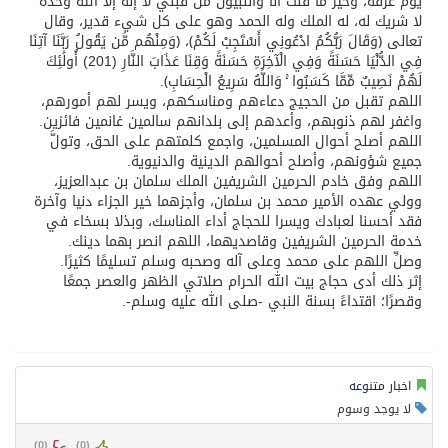
يوم عرفة، وخير ما قلت أنا والنبيون من قبلي لا إله إلا الله وحده
لا شريك له، له الملك وله الحمد وهو على كل شيء قدير، وقال
تعالى ﴿وَقَالَ رَبُّكُمُ ادْعُونِي أَسْتَجِبْ لَكُمْ﴾، ﴿وَمِنْهُم مَّن يَقُولُ رَبَّنَا آتِنَا
فِي الدُّنْيَا حَسَنَةً وَفِي الْآخِرَةِ حَسَنَةً وَقِنَا عَذَابَ النَّارِ (201) أُولَٰئِكَ
لَهُمْ نَصِيبٌ مِّمَّا كَسَبُوا ۚ وَاللَّهُ سَرِيعُ الْحِسَابِ﴾.
اللهم تقبل من الحجيج دعاءهم ومناسكهم، ويسر لهم أمورهم،
واغفر لهم ذنوبهم، وأعدهم إلى بلدانهم سالمين غانمين فائزين.
اللهم أصلح أحوال المسلمين، واجمع كلمتهم على الحق، وتولَّ
جميع شؤونهم، وأصلح أحوالهم الدينية والدنيوية.
اللهم وفق خادم الحرمين الشريفين الملك سلمان بن عبدالعزيز،
وولي عهده الأمير محمد بن سلمان، وأجزهما خير الجزاء دنيا وآخرة
فقد أحسنا لعبادك ويسرا للحجاج أداء المناسك، وبذلا بسخاء في
خدمة الحرمين الشريفين وقاصديهما، اللهم انصر بهما دينك.
وصلِّ اللهم على محمد وعلى آله وصحبه وسلم تسليمًا كثيرًا.
إثر ذلك أدى حجاج بيت الله الحرام صلاتي الظهر والعصر جمعًا
وقصرًا؛ اقتداءً بسنة النبي -صلى الله عليه وسلم-.
اخبار متنوعه
لا يوجد وسوم
)
0
(
)
0
(