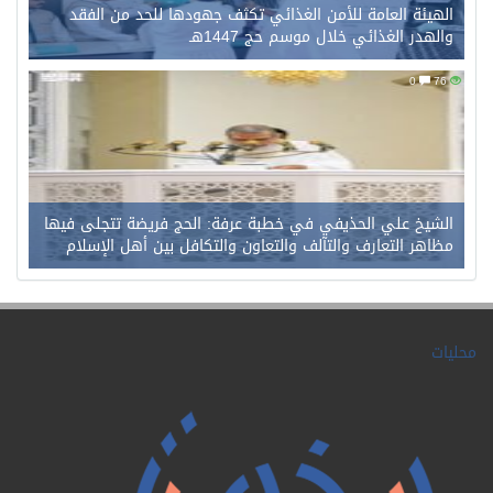
الهيئة العامة للأمن الغذائي تكثف جهودها للحد من الفقد
والهدر الغذائي خلال موسم حج 1447هـ
0
76
الشيخ علي الحذيفي في خطبة عرفة: الحج فريضة تتجلى فيها
مظاهر التعارف والتآلف والتعاون والتكافل بين أهل الإسلام
محليات