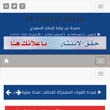
صحيفة الإخبارية 24
مصرحة من وزارة الإعلام السعودي
الخميس , 21 صفر 1448 هـ ,
6 أغسطس 2026 م |
مايو 26, 2026 , 15:27 م
مصدر مسؤول بالهيئة العامة للنقل: استهداف السفينة السعودية NCC MASA خلال إبحارها في البحر الأحمر نتج عنه إصابة طفيفة في بدنها
صدور مرسوم ملكي بالموافقة على نظام التعليم العام