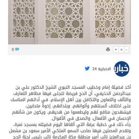
0
+
=
-
الاخبارية 24
أكد فضيلة إمام وخطيب المسجد النبوي الشيخ الدكتور علي بن
عبدالرحمن الحذيفي، أن الحج فريضة تتجلى فيها مظاهر التعارف
والتآلف والتعاون والتكافل بين أهل الإسلام، في أدائهم المناسك
على اختلاف ألسنتهم وألوانهم، وبلدانهم، إخوةً متحابين،
فيشهدون منافع لهم وليطعموا من هديهم، ويكون من شأنهم
الإحسان في الأفعال، والصدق في الأقوال.
جاء ذلك في خطبة عرفة التي ألقاها اليوم فضيلته بمسجد نمرة،
وتقدم المصلين فيها صاحب السمو الملكي الأمير سعود بن مشعل
بن عبدالعزيز نائب أمير منطقة مكة المكرمة نائب رئيس لجنة الحج