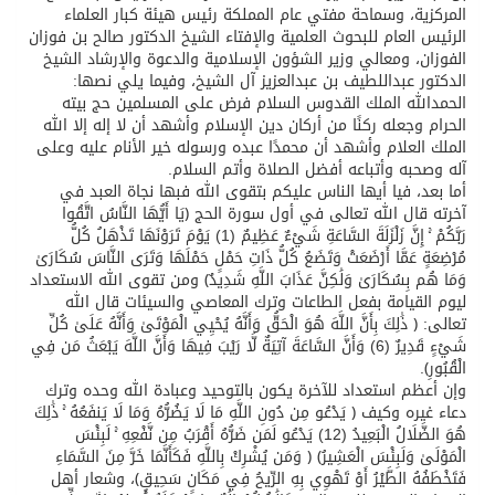
المركزية، وسماحة مفتي عام المملكة رئيس هيئة كبار العلماء
الرئيس العام للبحوث العلمية والإفتاء الشيخ الدكتور صالح بن فوزان
الفوزان، ومعالي وزير الشؤون الإسلامية والدعوة والإرشاد الشيخ
الدكتور عبداللطيف بن عبدالعزيز آل الشيخ، وفيما يلي نصها:
الحمدالله الملك القدوس السلام فرض على المسلمين حج بيته
الحرام وجعله ركنًا من أركان دين الإسلام وأشهد أن لا إله إلا الله
الملك العلام وأشهد أن محمدًا عبده ورسوله خير الأنام عليه وعلى
آله وصحبه وأتباعه أفضل الصلاة وأتم السلام.
أما بعد، فيا أيها الناس عليكم بتقوى الله فبها نجاة العبد في
آخرته قال الله تعالى في أول سورة الحج ﴿يَا أَيُّهَا النَّاسُ اتَّقُوا
رَبَّكُمْ ۚ إِنَّ زَلْزَلَةَ السَّاعَةِ شَيْءٌ عَظِيمٌ (1) يَوْمَ تَرَوْنَهَا تَذْهَلُ كُلُّ
مُرْضِعَةٍ عَمَّا أَرْضَعَتْ وَتَضَعُ كُلُّ ذَاتِ حَمْلٍ حَمْلَهَا وَتَرَى النَّاسَ سُكَارَىٰ
وَمَا هُم بِسُكَارَىٰ وَلَٰكِنَّ عَذَابَ اللَّهِ شَدِيدٌ﴾ ومن تقوى الله الاستعداد
ليوم القيامة بفعل الطاعات وترك المعاصي والسيئات قال الله
تعالى: ﴿ ذَٰلِكَ بِأَنَّ اللَّهَ هُوَ الْحَقُّ وَأَنَّهُ يُحْيِي الْمَوْتَىٰ وَأَنَّهُ عَلَىٰ كُلِّ
شَيْءٍ قَدِيرٌ (6) وَأَنَّ السَّاعَةَ آتِيَةٌ لَّا رَيْبَ فِيهَا وَأَنَّ اللَّهَ يَبْعَثُ مَن فِي
الْقُبُورِ﴾.
وإن أعظم استعداد للآخرة يكون بالتوحيد وعبادة الله وحده وترك
دعاء غيره وكيف ﴿ يَدْعُو مِن دُونِ اللَّهِ مَا لَا يَضُرُّهُ وَمَا لَا يَنفَعُهُ ۚ ذَٰلِكَ
هُوَ الضَّلَالُ الْبَعِيدُ (12) يَدْعُو لَمَن ضَرُّهُ أَقْرَبُ مِن نَّفْعِهِ ۚ لَبِئْسَ
الْمَوْلَىٰ وَلَبِئْسَ الْعَشِيرُ﴾ ﴿ وَمَن يُشْرِكْ بِاللَّهِ فَكَأَنَّمَا خَرَّ مِنَ السَّمَاءِ
فَتَخْطَفُهُ الطَّيْرُ أَوْ تَهْوِي بِهِ الرِّيحُ فِي مَكَانٍ سَحِيقٍ﴾، وشعار أهل