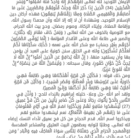
الإيمان التوحيد لله تعالى ﴿فَإِلَٰهُكُمْ إِلَٰهٌ وَاحِدٌ فَلَهُ أَسْلِمُوا ۗ وَبَشِّرِ
الْمُخْبِتِينَ (34) الَّذِينَ إِذَا ذُكِرَ اللَّهُ وَجِلَتْ قُلُوبُهُمْ وَالصَّابِرِينَ عَلَىٰ مَا
أَصَابَهُمْ وَالْمُقِيمِي الصَّلَاةِ وَمِمَّا رَزَقْنَاهُمْ يُنفِقُونَ﴾ فهذه أركان دين
الإسلام التوحيد، وشهادة أن لا إله إلا الله وأن محمدًا رسول الله،
وإقامة الصلاة، وإيتاء الزكاة، وصوم رمضان، وحج بيت الله الحرام،
مع التوصية بالخوف من الله تعالى ﴿ وَلِمَنْ خَافَ مَقَامَ رَبِّهِ جَنَّتَانِ﴾،
والصبر في طاعة الله وعلى الأقدار المؤلمة ﴿ إِنَّمَا يُوَفَّى الصَّابِرُونَ
أَجْرَهُم بِغَيْرِ حِسَابٍ﴾ مع شكر الله على نعمه ﴿ كَذَٰلِكَ سَخَّرْنَاهَا لَكُمْ
لَعَلَّكُمْ تَشْكُرُونَ﴾ ولله في الخلق سنن كونية على العبد أن يؤمن
بها وأن يستفيد منها، ﴿ إِنَّ اللَّهَ يُدَافِعُ عَنِ الَّذِينَ آمَنُوا ۗ إِنَّ اللَّهَ لَا
يُحِبُّ كُلَّ خَوَّانٍ كَفُورٍ﴾، وقال سبحانه: ﴿ وَلَيَنصُرَنَّ اللَّهُ مَن يَنصُرُهُ ۗ إِنَّ
اللَّهَ لَقَوِيٌّ عَزِيزٌ﴾.
ومن ذلك قوله: ﴿ فَكَأَيِّن مِّن قَرْيَةٍ أَهْلَكْنَاهَا وَهِيَ ظَالِمَةٌ فَهِيَ
خَاوِيَةٌ عَلَىٰ عُرُوشِهَا وَبِئْرٍ مُّعَطَّلَةٍ وَقَصْرٍ مَّشِيدٍ﴾، ﴿ وَكَأَيِّن مِّن قَرْيَةٍ
أَمْلَيْتُ لَهَا وَهِيَ ظَالِمَةٌ ثُمَّ أَخَذْتُهَا وَإِلَيَّ الْمَصِيرُ﴾.
ولقد أمر الله -جل وعلا- خليله إبراهيم بالنداء للحج: ﴿ وَأَذِّن فِي
النَّاسِ بِالْحَجِّ يَأْتُوكَ رِجَالًا وَعَلَىٰ كُلِّ ضَامِرٍ يَأْتِينَ مِن كُلِّ فَجٍّ عَمِيقٍ
(27) لِّيَشْهَدُوا مَنَافِعَ لَهُمْ وَيَذْكُرُوا اسْمَ اللَّهِ فِي أَيَّامٍ مَّعْلُومَاتٍ
عَلَىٰ مَا رَزَقَهُم مِّن بَهِيمَةِ الْأَنْعَامِۖ﴾، نعم ليشهدوا منافع لهم
ويذكروا اسم الله, قدم الحجاج من كل فج عميق لأداء النسك إرضاء
لله تعالى، وطلبًا لثوابه يعظمون البيت العتيق والمشاعر المقدسة
﴿وَالْمَسْجِدِ الْحَرَامِ الَّذِي جَعَلْنَاهُ لِلنَّاسِ سَوَاءً الْعَاكِفُ فِيهِ وَالْبَادِ ۚ وَمَن
يُرِدْ فِيهِ بِإِلْحَادٍ بِظُلْمٍ نُّذِقْهُ مِنْ عَذَابٍ أَلِيمٍ﴾.