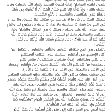
يفدون لهذه المواطن إجابةً لدعوة التوحيد بإفراد الله بالعبادة وترك
الشرك بالله ﴿ وَإِذْ بَوَّأْنَا لِإِبْرَاهِيمَ مَكَانَ الْبَيْتِ أَن لَّا تُشْرِكْ بِي شَيْئًا
وَطَهِّرْ بَيْتِيَ لِلطَّائِفِينَ وَالْقَائِمِينَ وَالرُّكَّعِ السُّجُودِ﴾.
فيطهر البيت من كل ما لا يتناسب مع مكانته فلا فسوق ولا جدال
في الحج ولا شعارات سياسية ولا نداءات حزبية بل خضوع لله واتباع
لنبيه -صلى الله عليه وسلم-، وطهارة في الظاهر والباطن وفاء
بالعهود والمواثيق واحترام للحقوق ﴿ذَٰلِكَ وَمَن يُعَظِّمْ حُرُمَاتِ اللَّهِ
فَهُوَ خَيْرٌ لَّهُ عِندَ رَبِّهِ ۗ﴾، ﴿وَمَن يُعَظِّمْ شَعَائِرَ اللَّهِ فَإِنَّهَا مِن تَقْوَى
الْقُلُوبِ﴾.
وتتجلى في الحج مظاهر التعارف والتآلف والتعاون والتكافل بين
أهل الإسلام، في أدائهم المناسك على اختلاف ألسنتهم
وألوانهم، وبلدانهم، إخوةً متحابين، فيشهدون منافع لهم
وليطعموا من هديهم ﴿الْبَائِسَ الْفَقِيرَ﴾، ويكون من شأنهم الإحسان
في الأفعال والصدق في الأقوال: ﴿ وَاجْتَنِبُوا قَوْلَ الزُّورِ﴾.
في موقف عرفات يباهي الله بكم ملائكته، وهو الموقف العظيم
الذي أنزل الله فيه: ﴿الْيَوْمَ أَكْمَلْتُ لَكُمْ دِينَكُمْ وَأَتْمَمْتُ عَلَيْكُمْ نِعْمَتِي
وَرَضِيتُ لَكُمُ الْإِسْلَامَ دِينًا﴾ فاقتدوا بنبي الهدى -صلى الله عليه
وسلم-، فقد صلى الظهر والعصر جمعًا وقصرًا، ثم وقفا يذكر الله
إلى أن غربت الشمس، فانطلق إلى مزدلفة كما قال تعالى ﴿فَإِذَا
أَفَضْتُم مِّنْ عَرَفَاتٍ فَاذْكُرُوا اللَّهَ عِندَ الْمَشْعَرِ الْحَرَامِ ۖ وَاذْكُرُوهُ كَمَا
هَدَاكُمْ وَإِن كُنتُم مِّن قَبْلِهِ لَمِنَ الضَّالِّينَ﴾.
فلما أصبح يوم العيد ذهب إلى منى ﴿ثُمَّ أَفِيضُوا مِنْ حَيْثُ أَفَاضَ