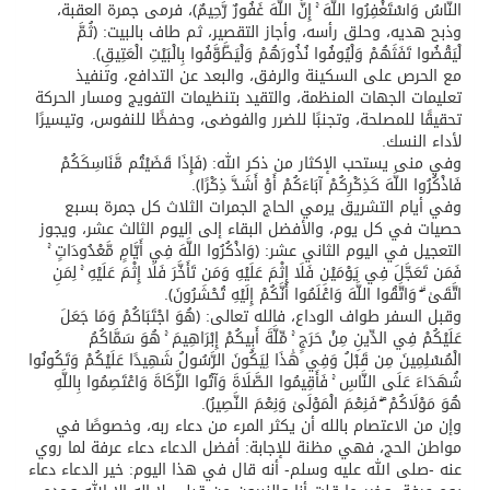
النَّاسُ وَاسْتَغْفِرُوا اللَّهَ ۚ إِنَّ اللَّهَ غَفُورٌ رَّحِيمٌ﴾، فرمى جمرة العقبة،
وذبح هديه، وحلق رأسه، وأجاز التقصير، ثم طاف بالبيت: ﴿ثُمَّ
لْيَقْضُوا تَفَثَهُمْ وَلْيُوفُوا نُذُورَهُمْ وَلْيَطَّوَّفُوا بِالْبَيْتِ الْعَتِيقِ﴾.
مع الحرص على السكينة والرفق، والبعد عن التدافع، وتنفيذ
تعليمات الجهات المنظمة، والتقيد بتنظيمات التفويج ومسار الحركة
تحقيقًا للمصلحة، وتجنبًا للضرر والفوضى، وحفظًا للنفوس، وتيسيرًا
لأداء النسك.
وفي منى يستحب الإكثار من ذكر الله: ﴿فَإِذَا قَضَيْتُم مَّنَاسِكَكُمْ
فَاذْكُرُوا اللَّهَ كَذِكْرِكُمْ آبَاءَكُمْ أَوْ أَشَدَّ ذِكْرًا﴾.
وفي أيام التشريق يرمي الحاج الجمرات الثلاث كل جمرة بسبع
حصيات في كل يوم، والأفضل البقاء إلى اليوم الثالث عشر، ويجوز
التعجيل في اليوم الثاني عشر: ﴿وَاذْكُرُوا اللَّهَ فِي أَيَّامٍ مَّعْدُودَاتٍ ۚ
فَمَن تَعَجَّلَ فِي يَوْمَيْنِ فَلَا إِثْمَ عَلَيْهِ وَمَن تَأَخَّرَ فَلَا إِثْمَ عَلَيْهِ ۚ لِمَنِ
اتَّقَىٰ ۗ وَاتَّقُوا اللَّهَ وَاعْلَمُوا أَنَّكُمْ إِلَيْهِ تُحْشَرُونَ﴾.
وقبل السفر طواف الوداع، فالله تعالى: ﴿هُوَ اجْتَبَاكُمْ وَمَا جَعَلَ
عَلَيْكُمْ فِي الدِّينِ مِنْ حَرَجٍ ۚ مِّلَّةَ أَبِيكُمْ إِبْرَاهِيمَ ۚ هُوَ سَمَّاكُمُ
الْمُسْلِمِينَ مِن قَبْلُ وَفِي هَٰذَا لِيَكُونَ الرَّسُولُ شَهِيدًا عَلَيْكُمْ وَتَكُونُوا
شُهَدَاءَ عَلَى النَّاسِ ۚ فَأَقِيمُوا الصَّلَاةَ وَآتُوا الزَّكَاةَ وَاعْتَصِمُوا بِاللَّهِ
هُوَ مَوْلَاكُمْ ۖ فَنِعْمَ الْمَوْلَىٰ وَنِعْمَ النَّصِيرُ﴾.
وإن من الاعتصام بالله أن يكثر المرء من دعاء ربه، وخصوصًا في
مواطن الحج، فهي مظنة للإجابة: أفضل الدعاء دعاء عرفة لما روي
عنه -صلى الله عليه وسلم- أنه قال في هذا اليوم: خير الدعاء دعاء