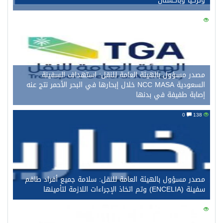
وتركيا وباكستان
0
149
مصدر مسؤول بالهيئة العامة للنقل: استهداف السفينة
السعودية NCC MASA خلال إبحارها في البحر الأحمر نتج عنه
إصابة طفيفة في بدنها
0
138
مصدر مسؤول بالهيئة العامة للنقل: سلامة جميع أفراد طاقم
سفينة (ENCELIA) وتم اتخاذ الإجراءات اللازمة لتأمينها
0
121