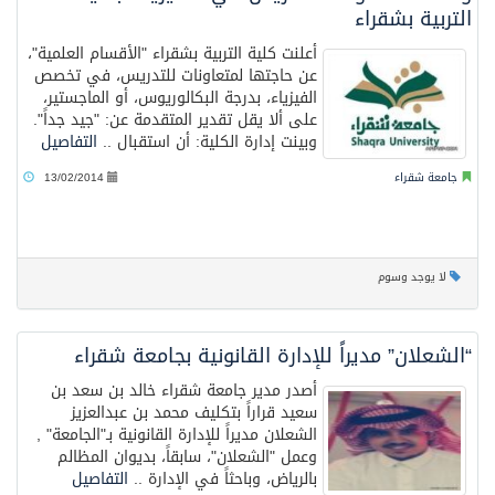
التربية بشقراء
أعلنت كلية التربية بشقراء "الأقسام العلمية"،
عن حاجتها لمتعاونات للتدريس، في تخصص
الفيزياء، بدرجة البكالوريوس، أو الماجستير،
على ألا يقل تقدير المتقدمة عن: "جيد جداً".
وبينت إدارة الكلية: أن استقبال ..
التفاصيل
جامعة شقراء
13/02/2014
لا يوجد وسوم
“الشعلان” مديراً للإدارة القانونية بجامعة شقراء
أصدر مدير جامعة شقراء خالد بن سعد بن
سعيد قراراً بتكليف محمد بن عبدالعزيز
الشعلان مديراً للإدارة القانونية بـ"الجامعة" ,
وعمل "الشعلان"، سابقاً، بديوان المظالم
بالرياض، وباحثاً في الإدارة ..
التفاصيل