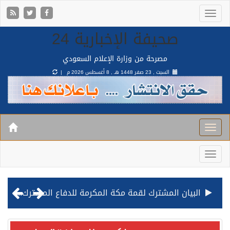
صحيفة الإخبارية 24
مصرحة من وزارة الإعلام السعودي
السبت , 23 صفر 1448 هـ ,
8 أغسطس 2026 م |
البيان المشترك لقمة مكة المكرمة للدفاع المشترك بين المملكة وتركيا وباكستان
قيادة القوات المشتركة للتحالف: نفذنا عملية رد عسكري متناسبة لأهداف عسكرية مشروعة تابعة للمليشيا الحوثية الإرهابية في محافظة الحديدة