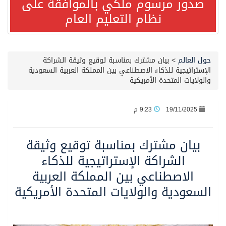
صدور مرسوم ملكي بالموافقة على
نظام التعليم العام
مصدر مسؤول بالهيئة العامة للنقل: استهداف السفينة السعودية NCC MASA خلال إبحارها في البحر الأحمر نتج عنه إصابة طفيفة في بدنها
صدور مرسوم ملكي بالموافقة على نظام التعليم العام
حول العالم
>
بيان مشترك بمناسبة توقيع وثيقة الشراكة
الإستراتيجية للذكاء الاصطناعي بين المملكة العربية السعودية
والولايات المتحدة الأمريكية
مصدر مسؤول بالهيئة العامة للنقل: سلامة جميع أفراد طاقم سفينة (ENCELIA) وتم اتخاذ الإجراءات اللازمة لتأمينها
19/11/2025
9:23 م
وزارة الموارد البشرية والتنمية الاجتماعية تمدد مهلة تصحيح أوضاع رخص العمل حتى نهاية العام الحالي
بيان مشترك بمناسبة توقيع وثيقة
خلال 3 أيام… التجمعات الصحية تتلقى رغبات أكثر من 87% من موظفي وزارة الصحة لعروض الانتقال
الشراكة الإستراتيجية للذكاء
الاصطناعي بين المملكة العربية
سمو ولي العهد يتلقى اتصالًا هاتفيًا من رئيس الوزراء الباكستاني
السعودية والولايات المتحدة الأمريكية
الهيئة العامة للأمن الغذائي تكثف جهودها للحد من الفقد والهدر الغذائي خلال موسم حج 1447هـ