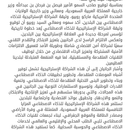
بمناسبة توقيع صاحب السمو الأمير فيصل بن فرحان بن عبدالله وزير
خارجية المملكة العربية السعودية، ومعالي وزير خارجية الولايات
المتحدة الأمريكية ماركو روبيو، وثيقة الشراكة الإستراتيجية للذكاء
الاصطناعي بين البلدين، أكد سموه ومعالي السيد روبيو أن توقيع
وثيقة الشراكة الإستراتيجية للذكاء الاصطناعي يُعد خطوة تاريخية
تؤسس لمرحلة جديدة في العلاقة الإستراتيجية بين البلدين،
وتعكس الالتزام الراسخ لدى الجانبين بتعزيز الابتكار والتقدم التقني،
سعيًا لشراكة أمن اقتصادي شاملة وطويلة الأمد لتعميق الالتزامات
الأمنية المشتركة وتعزيز الرخاء الاقتصادي من خلال توظيف
التقنيات المتقدمة والمستقبلية، لما فيه المنفعة المتبادلة لبلدينا
العظيمين.
وأشار الجانبان إلى أن هذه الشراكة الإستراتيجية تشمل توفير
أشباه الموصلات المتقدمة، وتطوير تطبيقات الذكاء الاصطناعي،
وبناء وتطوير البنى التحتية المتقدمة للذكاء الاصطناعي، وتنمية
القدرات الوطنية، وتوسيع الاستثمارات النوعية بين الجانبين في
هذه المجالات، والتي بدورها ستسهم في تعزيز الإنتاجية والابتكار،
والنمو والازدهار، وتحقيق عوائد اقتصادية واجتماعية للبلدين.
تستثمر هذه الشراكة الإستراتيجية للذكاء الاصطناعي المزايا
التنافسية للمملكة العربية السعودية، المتمثلة في وفرة الأراضي
ومصادر الطاقة والموقع الجغرافي، لبناء تجمعات تقنيات الذكاء
الاصطناعي تلبي الطلب المحلي والإقليمي والعالمي لخدمات
الذكاء الاصطناعي والحوسبة السحابية. كما تستفيد هذه الشراكة