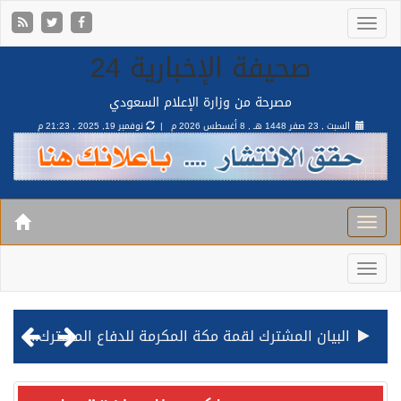
صحيفة الإخبارية 24
مصرحة من وزارة الإعلام السعودي
السبت , 23 صفر 1448 هـ ,
8 أغسطس 2026 م |
نوفمبر 19, 2025 , 21:23 م
البيان المشترك لقمة مكة المكرمة للدفاع المشترك بين المملكة وتركيا وباكستان
قيادة القوات المشتركة للتحالف: نفذنا عملية رد عسكري متناسبة لأهداف عسكرية مشروعة تابعة للمليشيا الحوثية الإرهابية في محافظة الحديدة