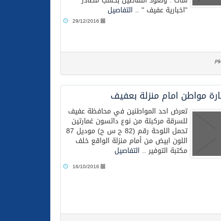
شات". وتعود التفاصيل بحسب مصادر
"اخبارية عفيف " ..
التفاصيل
29/12/2016
وم
ة مواطن امام منزلة بعفيف
تعرض احد المواطنين في محافظة عفيف
للسرقة مركبتة من نوع داتسون غمارتين
تحمل اللوحة رقم (82 ح س ح) موديل 87
اللون ابيض من أمام منزلة الواقع خلف
مكتبة التوفير ..
التفاصيل
16/10/2016