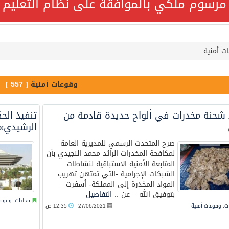
مرسوم ملكي بالموافقة على نظام التعليم ا
ة السعودية NCC MASA خلال إبحارها في البحر الأحمر نتج عنه إصابة طفيفة في بدنها
ت أمنية
قة على نظام التعليم العام
جميع أفراد طاقم سفينة (ENCELIA) وتم اتخاذ الإجراءات اللازمة لتأمينها
وقوعات أمنية
[ 557 ]
شحنة مخدرات في ألواح حديدة قادمة من
تنفيذ الح
لتنمية الاجتماعية تمدد مهلة تصحيح أوضاع رخص العمل حتى نهاية ا
الرشيدي» 
صرح المتحدث الرسمي للمديرية العامة
لمكافحة المخدرات الرائد محمد النجيدي بأن
المتابعة الأمنية الاستباقية لنشاطات
الشبكات الإجرامية -التي تمتهن تهريب
لًا هاتفيًا من رئيس الوزراء الباكستاني
المواد المخدرة إلى المملكة- أسفرت –
بتوفيق الله – عن ..
التفاصيل
محليات
,
وقوعا
ئي تكثف جهودها للحد من الفقد والهدر الغذائي خلال موسم حج 1447هـ
ت
,
وقوعات أمنية
27/06/2021
12:35 ص