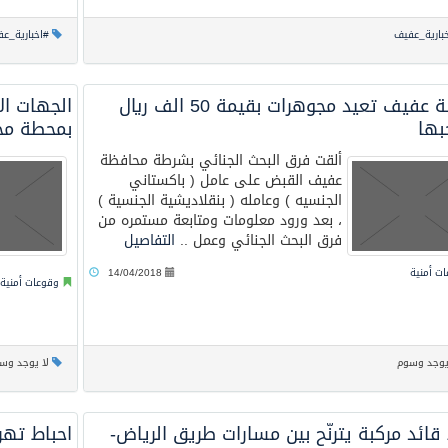
عيد الأضحى
بارية_عفيف
#اخبارية_ع
شرطة عفيف تعيد مجوهرات بقيمة 50 الف ريال
الجهات ا
بها
بمحطة مح
ألقت فرق البحث الجنائي بشرطة محافظة
عفيف القبض على عامل ( باكستاني
الجنسيه ) وعامله ( بنقلاديشية الجنسية )
، بعد ورود معلومات ومتابعة مستمره من
فرق البحث الجنائي وعمل ..
التفاصيل
ت أمنية
14/04/2018
وقوعات أمنية
يوجد وسوم
لا يوجد وس
ائد مركبة يترنّح بين مسارات طريق الرياض-
احباط تهر