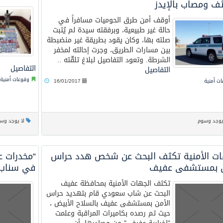
ئف ومصاب بالإيدز
أوقف أمن طرق الحوميات مسافراً في
حالة غير طبيعية، وبرفقته سيدة لم يُثبت
صلته بها، وكان يقود بطريقة غير منضبطة
بين مسارات الطريق، وجرت إحالته لمخفر
الشرطة. وتعود التفاصيل لبلاغ تلقّته ..
التفاصيل
التفاصيل
وقوعات أمنية
ت أمنية
16/01/2017
يوجد وسوم
لا يوجد وس
ات الأمنية تكثف البحث عن شخص هدد حراس
“مخدرات 
ن بمستشفى عفيف
في سناب
تكثف الجهات الأمنية بمحافظة عفيف
البحث عن شاب سعودي قام بتهديد حراس
الأمن بمستشفى عفيف بالسلاح الأبيض ،
حيث تم رصده بكاميرات المراقبة وعلمت