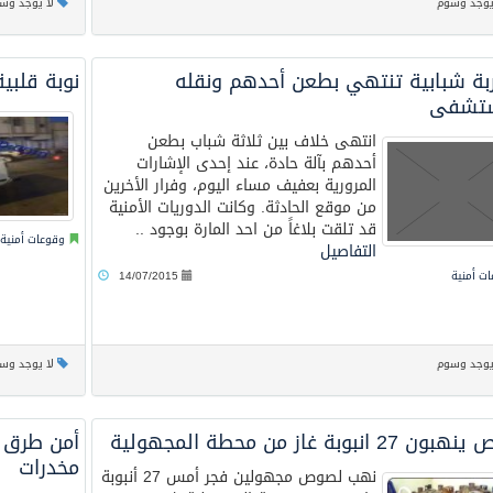
يوجد وسوم
لا يوجد وس
بة شبابية تنتهي بطعن أحدهم ونقله
نوبة قلبي
ستشفى
انتهى خلاف بين ثلاثة شباب بطعن
أحدهم بآلة حادة، عند إحدى الإشارات
المرورية بعفيف مساء اليوم، وفرار الأخرين
من موقع الحادثة. وكانت الدوريات الأمنية
قد تلقت بلاغاً من احد المارة بوجود ..
وقوعات أمنية
التفاصيل
ت أمنية
14/07/2015
يوجد وسوم
لا يوجد وس
2 انبوبة غاز من محطة المجهولية
أمن طرق 
مخدرات
نهب لصوص مجهولين فجر أمس 27 أنبوبة