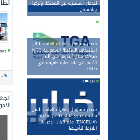
الطا
للدفاع المشترك بين المملكة وتركيا
وباكستان
0
146
مصدر مسؤول بالهيئة العامة للنقل:
استهداف السفينة السعودية NCC
وقوعا
MASA خلال إبحارها في البحر
الأحمر نتج عنه إصابة طفيفة في
بدنها
لا 
0
134
الجه
الأم
مصدر مسؤول بالهيئة العامة للنقل:
سلامة جميع أفراد طاقم سفينة
(ENCELIA) وتم اتخاذ الإجراءات
اللازمة لتأمينها