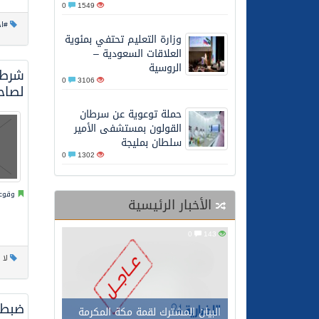
0
1549
27/05/2026
محافظ عفيف يؤدي صلاة 
#اخ
وزارة التعليم تحتفي بمئوية
العلاقات السعودية –
الروسية
0
3106
لصاح
حملة توعوية عن سرطان
القولون بمستشفى الأمير
سلطان بمليجة
0
1302
وقوعا
الأخبار الرئيسية
0
143
لا 
ضبط ق
البيان المشترك لقمة مكة المكرمة