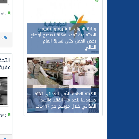
0
117
وقوعا
وزارة الموارد البشرية والتنمية
الاجتماعية تمدد مهلة تصحيح أوضاع
لا 
رخص العمل حتى نهاية العام
الحالي
التح
0
98
عفي
الهيئة العامة للأمن الغذائي تكثف
جهودها للحد من الفقد والهدر
الغذائي خلال موسم حج 1447هـ
وقوعا