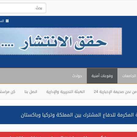
السبت , 3
 الجامعات
وقوعات أمنية
حوادث
من نحن صحيفة الإخبارية 24
الهيئة التحريرية والإدارية
اتصل بنا
كن مراسلاً
المكرمة للدفاع المشترك بين المملكة وتركيا وباكستان
حالف: نفذنا عملية رد عسكري متناسبة لأهداف عسكرية مشروعة تابعة لل