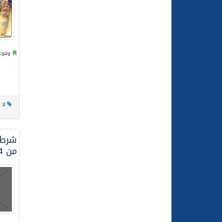
وقوعا
لا 
شرطة
من 24 ساعه من سرقتها