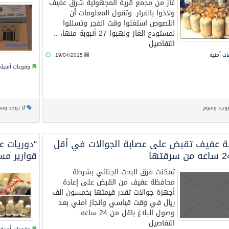
غاز من مجمع قرية المجهولية شرق عفيف
ولاذوا بالفرار. وتقول المعلومات أن
اللصوص استغلوا وقت الفجر وتسللوا
لمستودع الغاز ونهبوا 27 أنبوبة منها، ..
التفاصيل
ت أمنية
19/04/2015
وقوعات أمنية
يوجد وسوم
لا يوجد وس
 عفيف تقبض على عصابة الجوالات في أقل
“دوريات 
قوارير مس
تمكنت فرق البحث الجنائي بشرطة
محافظة عفيف من القبض على إعادة
أجهزة جوالات تقدر قيمتها بخمسون الف
ريال في وقت قياسي وانجاز امني بعد
وصول البلاغ باقل من 24 ساعه ..
التفاصيل