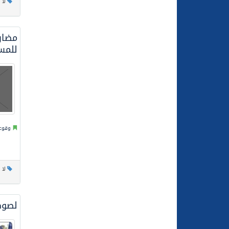
لا 
مضار
للم
وقوعا
لا 
لصوص ينهبون 7