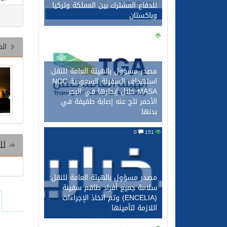
للدفاع المشترك بين المملكة وتركيا
وباكستان
0
161
الم
مصدر مسؤول بالهيئة العامة للنقل:
استهداف السفينة السعودية NCC
MASA خلال إبحارها في البحر
الأحمر نتج عنه إصابة طفيفة في
بدنها
0
151
للم
مصدر مسؤول بالهيئة العامة للنقل:
سلامة جميع أفراد طاقم سفينة
(ENCELIA) وتم اتخاذ الإجراءات
اللازمة لتأمينها