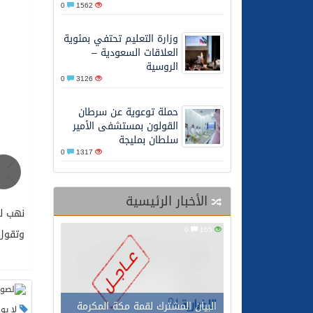
0
1562
27/05/2026
محافظ عفيف يؤدي صلاة 
وزارة التعليم تحتفي بمئوية
العلاقات السعودية –
الروسية
0
3126
حملة توعوية عن سرطان
القولون بمستشفى الأمير
سلطان بمليجة
0
1317
الأخبار الرئيسية
نهب لصوص مجهولين
0
165
وتقول ال
البيان المشترك لقمة مكة المكرمة
لا يو