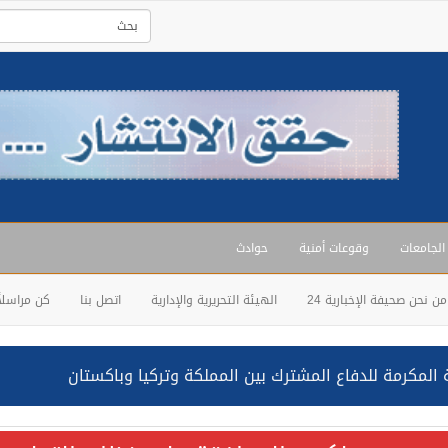
 الجامعات
وقوعات أمنية
حوادث
من نحن صحيفة الإخبارية 24
الهيئة التحريرية والإدارية
اتصل بنا
كن مراسلاً
المكرمة للدفاع المشترك بين المملكة وتركيا وباكستان
حالف: نفذنا عملية رد عسكري متناسبة لأهداف عسكرية مشروعة تابعة لل