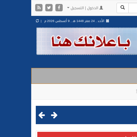
الدخول | التسجيل
الأحد , 24 صفر 1448 هـ ,
9 أغسطس 2026 م |
مليشيا الحوثية الإرهابية في محافظة الحديدة