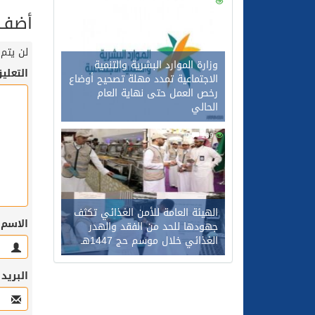
0
128
أضف ت
لن يتم 
وزارة الموارد البشرية والتنمية
التعلي
الاجتماعية تمدد مهلة تصحيح أوضاع
رخص العمل حتى نهاية العام
الحالي
0
109
الهيئة العامة للأمن الغذائي تكثف
الاسم
جهودها للحد من الفقد والهدر
الغذائي خلال موسم حج 1447هـ
البريد