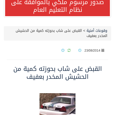
صدور مرسوم ملكي بالموافقة على
نظام التعليم العام
صدور مرسوم ملكي بالموافقة على نظام التعليم العام
مصدر مسؤول بالهيئة العامة للنقل: سلامة جميع أفراد طاقم سفينة (ENCELIA) وتم اتخاذ الإجراءات اللازمة لتأمينها
وقوعات أمنية
>
القبض على شاب بحوزته كمية من الحشيش
المخدر بعفيف
وزارة الموارد البشرية والتنمية الاجتماعية تمدد مهلة تصحيح أوضاع رخص العمل حتى نهاية العام الحالي
23/08/2014
خلال 3 أيام… التجمعات الصحية تتلقى رغبات أكثر من 87% من موظفي وزارة الصحة لعروض الانتقال
القبض على شاب بحوزته كمية من
سمو ولي العهد يتلقى اتصالًا هاتفيًا من رئيس الوزراء الباكستاني
الحشيش المخدر بعفيف
الهيئة العامة للأمن الغذائي تكثف جهودها للحد من الفقد والهدر الغذائي خلال موسم حج 1447هـ
محافظ عفيف يؤدي صلاة عيد الأضحى