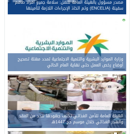
مصدر مسؤول بالهيئة العامة للنقل: سلامة جميع أفراد طاقم
سفينة (ENCELIA) وتم اتخاذ الإجراءات اللازمة لتأمينها
0
87
وزارة الموارد البشرية والتنمية الاجتماعية تمدد مهلة تصحيح
أوضاع رخص العمل حتى نهاية العام الحالي
0
69
الهيئة العامة للأمن الغذائي تكثف جهودها للحد من الفقد
والهدر الغذائي خلال موسم حج 1447هـ
0
72