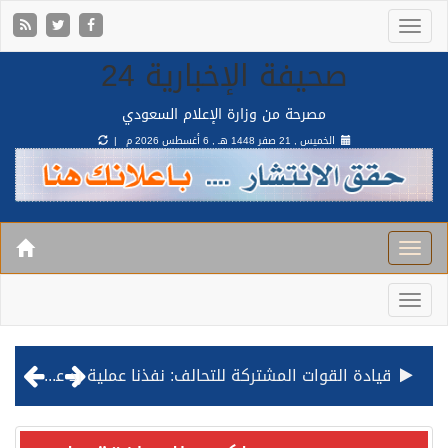
صحيفة الإخبارية 24
مصرحة من وزارة الإعلام السعودي
الخميس , 21 صفر 1448 هـ ,
6 أغسطس 2026 م |
قيادة القوات المشتركة للتحالف: نفذنا عملية رد عسكري متناسبة لأهداف عسكرية مشروعة تابعة للمليشيا الحوثية الإرهابية في محافظة الحديدة
مصدر مسؤول بالهيئة العامة للنقل: استهداف السفينة السعودية NCC MASA خلال إبحارها في البحر الأحمر نتج عنه إصابة طفيفة في بدنها