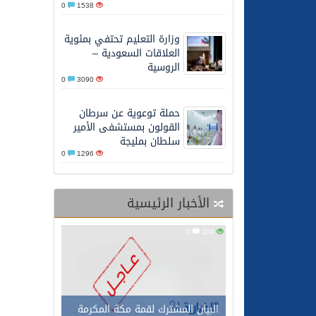
0
1538
27/05/2026
محافظ عفيف يؤدي صلاة 
وزارة التعليم تحتفي بمئوية
العلاقات السعودية –
الروسية
0
3090
حملة توعوية عن سرطان
القولون بمستشفى الأمير
سلطان بمليجة
0
1296
الأخبار الرئيسية
0
104
البيان المشترك لقمة مكة المكرمة