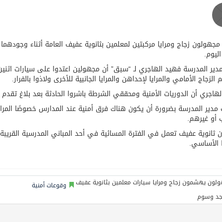
هولون زجاج ومرايا مركبتين لمعلمين بثانوية عفيف العامة أثناء وجودهما
ليوم.
دير المدرسة فهيد الهاجري لـ “سبق” أن مجهولين اعتدوا على سيارات اثني
الزجاج الأمامي والمرايا لإحداهن والمرايا الجانبية للأخرى ولاذوا بالفرار.
لهاجري أن الدوريات الأمنية ومحققي الشرطة باشروا الحادثة بعد بلاغ تقدم به
مدير المدرسة بضرورة أن يكون هناك فرق أمنية عند المدارس خصوصًا المراح
 أو غيرهم.
أن ثانوية عفيف تعمل في الفترة المسائية في أحد المباني المدرسية القريب
 الأساسي.
وقوعات أمنية
جد وسوم