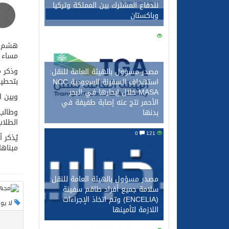
للدفاع المشترك بين المملكة وتركيا
وباكستان
0
134
هشم مج
مساء ا
وذكر م
مصدر مسؤول بالهيئة العامة للنقل:
بتحطيم 
استهداف السفينة السعودية NCC
MASA خلال إبحارها في البحر
وبين ا
الأحمر نتج عنه إصابة طفيفة في
وطالب 
بدنها
الطلاب
0
121
يُذكر 
مبناها
مصدر مسؤول بالهيئة العامة للنقل:
سلامة جميع أفراد طاقم سفينة
(ENCELIA) وتم اتخاذ الإجراءات
لا يو
اللازمة لتأمينها