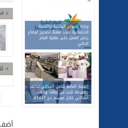
0
108
الم
وزارة الموارد البشرية والتنمية
الاجتماعية تمدد مهلة تصحيح أوضاع
رخص العمل حتى نهاية العام
الحالي
0
87
للم
الهيئة العامة للأمن الغذائي تكثف
جهودها للحد من الفقد والهدر
الغذائي خلال موسم حج 1447هـ
أضف ت