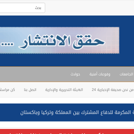
 الجامعات
وقوعات أمنية
حوادث
من نحن صحيفة الإخبارية 24
الهيئة التحريرية والإدارية
اتصل بنا
كن مراسلاً
المكرمة للدفاع المشترك بين المملكة وتركيا وباكستان
حالف: نفذنا عملية رد عسكري متناسبة لأهداف عسكرية مشروعة تابعة لل