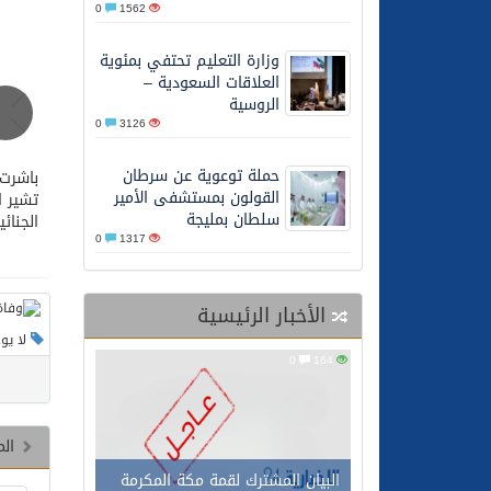
0
1562
27/05/2026
محافظ عفيف يؤدي صلاة 
وزارة التعليم تحتفي بمئوية
العلاقات السعودية –
الروسية
0
3126
حملة توعوية عن سرطان
القولون بمستشفى الأمير
تشير ا
سلطان بمليجة
الجنائي
0
1317
الأخبار الرئيسية
لا يو
0
164
الم
البيان المشترك لقمة مكة المكرمة