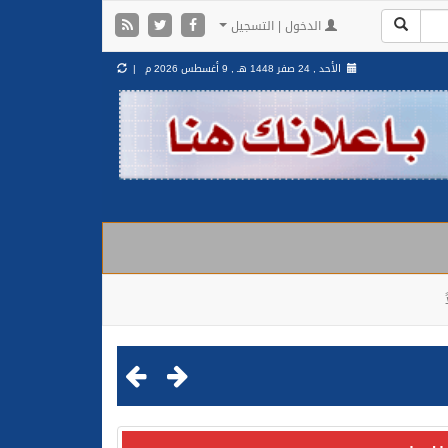
الدخول | التسجيل
الأحد , 24 صفر 1448 هـ ,
9 أغسطس 2026 م |
مليشيا الحوثية الإرهابية في محافظة الحديدة