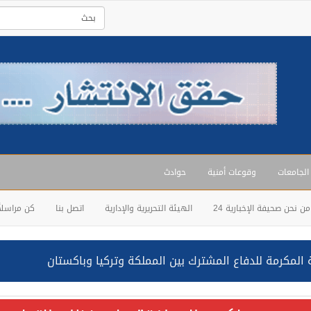
 الجامعات
وقوعات أمنية
حوادث
من نحن صحيفة الإخبارية 24
الهيئة التحريرية والإدارية
اتصل بنا
كن مراسلاً
المكرمة للدفاع المشترك بين المملكة وتركيا وباكستان
حالف: نفذنا عملية رد عسكري متناسبة لأهداف عسكرية مشروعة تابعة لل