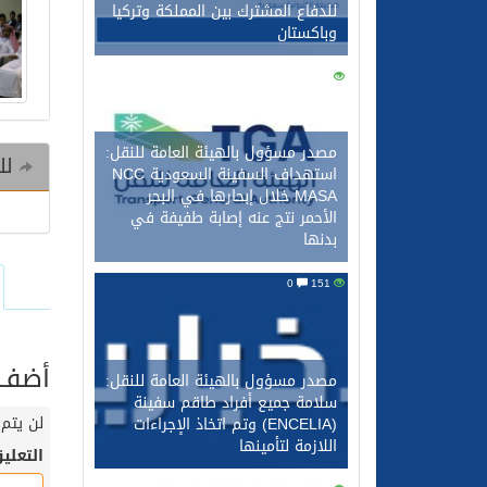
للدفاع المشترك بين المملكة وتركيا
وباكستان
0
161
مصدر مسؤول بالهيئة العامة للنقل:
للم
استهداف السفينة السعودية NCC
MASA خلال إبحارها في البحر
الأحمر نتج عنه إصابة طفيفة في
بدنها
0
151
أضف ت
مصدر مسؤول بالهيئة العامة للنقل:
سلامة جميع أفراد طاقم سفينة
لن يتم 
(ENCELIA) وتم اتخاذ الإجراءات
اللازمة لتأمينها
التعلي