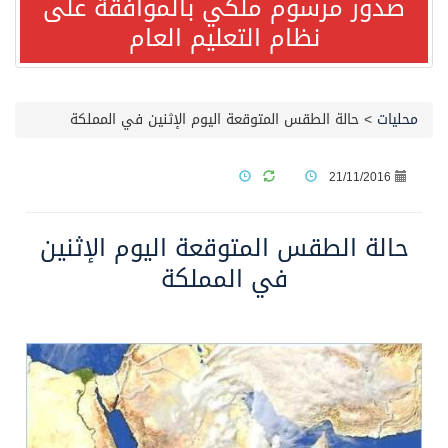
صدور مرسوم ملكي بالموافقة على
نظام التعليم العام
مصدر مسؤول بالهيئة العامة للنقل: استهداف السفينة السعودية NCC MASA خلال إبحارها في البحر الأحمر نتج عنه إصابة طفيفة في بدنها
صدور مرسوم ملكي بالموافقة على نظام التعليم العام
محليات
>
حالة الطقس المتوقعة اليوم الإثنين في المملكة
مصدر مسؤول بالهيئة العامة للنقل: سلامة جميع أفراد طاقم سفينة (ENCELIA) وتم اتخاذ الإجراءات اللازمة لتأمينها
21/11/2016
وزارة الموارد البشرية والتنمية الاجتماعية تمدد مهلة تصحيح أوضاع رخص العمل حتى نهاية العام الحالي
حالة الطقس المتوقعة اليوم الإثنين
في المملكة
خلال 3 أيام… التجمعات الصحية تتلقى رغبات أكثر من 87% من موظفي وزارة الصحة لعروض الانتقال
سمو ولي العهد يتلقى اتصالًا هاتفيًا من رئيس الوزراء الباكستاني
الهيئة العامة للأمن الغذائي تكثف جهودها للحد من الفقد والهدر الغذائي خلال موسم حج 1447هـ