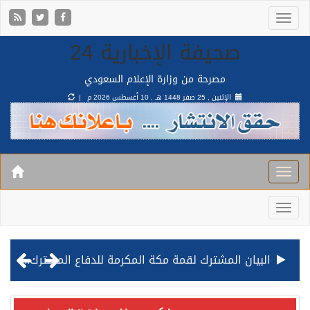
صحيفة الإخبارية 24
مصرحة من وزارة الإعلام السعودي
الإثنين , 25 صفر 1448 هـ ,
10 أغسطس 2026 م |
البيان المشترك لقمة مكة المكرمة للدفاع المشترك بين المملكة وتركيا وباكستان
قيادة القوات المشتركة للتحالف: نفذنا عملية رد عسكري متناسبة لأهداف عسكرية مشروعة تابعة للمليشيا الحوثية الإرهابية في محافظة الحديدة