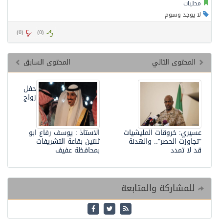
محليات
لا يوجد وسوم
)
0
(
)
0
(
المحتوى التالي
المحتوى السابق
حفل
زواج
عسيري: خروقات المليشيات
الاستاذ : يوسف رفاع ابو
"تجاوزت الحصر".. والهدنة
ثنتين بقاعة التشريفات
قد لا تمدد
بمحافظة عفيف
للمشاركة والمتابعة