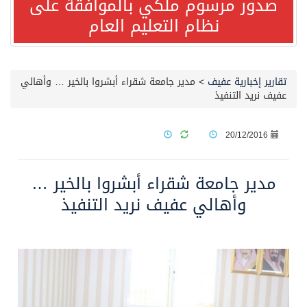
صدور مرسوم ملكي بالموافقة على
نظام التعليم العام
مصدر مسؤول بالهيئة العامة للنقل: استهداف السفينة السعودية NCC MASA خلال إبحارها في البحر الأحمر نتج عنه إصابة طفيفة في بدنها
صدور مرسوم ملكي بالموافقة على نظام التعليم العام
تقارير إخبارية عفيف
>
مدير جامعة شقراء أبشروا بالخير … وأهالي
عفيف نريد التنفيذ
مصدر مسؤول بالهيئة العامة للنقل: سلامة جميع أفراد طاقم سفينة (ENCELIA) وتم اتخاذ الإجراءات اللازمة لتأمينها
20/12/2016
وزارة الموارد البشرية والتنمية الاجتماعية تمدد مهلة تصحيح أوضاع رخص العمل حتى نهاية العام الحالي
مدير جامعة شقراء أبشروا بالخير …
خلال 3 أيام… التجمعات الصحية تتلقى رغبات أكثر من 87% من موظفي وزارة الصحة لعروض الانتقال
وأهالي عفيف نريد التنفيذ
سمو ولي العهد يتلقى اتصالًا هاتفيًا من رئيس الوزراء الباكستاني
الهيئة العامة للأمن الغذائي تكثف جهودها للحد من الفقد والهدر الغذائي خلال موسم حج 1447هـ