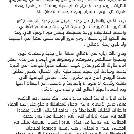
الكليات , وتم رصد الإحتياجات الجامعية وسلمت له وغادرنا ومعه
غادرت كل الوعود كسراب بقيعة يحسبه الظمآن ماءً .
تجدد الأمل والتفاؤل من جديد بتعيين مدير جديد للجامعة وهو
الدكتور : للدكتور خالد بن سعيد الذي عقد جلسة مع الأهالي
واستمع لمطالبهم ووعد بتحقيقها بنفس نبرة الوعود التي وعد
بها المدير الذي سبقه , ومع مرور الوقت تحقق منها الجزء البسيط
ولا تلبي رغبة الاهالي .
وفي ثالث زيارة فتح الاهالي معها آمال جديد وتطلعات كبيرة
وسجلوا مطالبهم وحقوقهم ووضعوها في اجتماع قبل عدة اشهر
امام طاولة الدكتور عدنان شيحه المكلف مديراً للجامعة التي اثمرت
بدعمه ومتابعة ابن عفيف عميد كلية ادارة الاعمال الدكتور مطلق
مقعد الروقي الذي تابع مشروع انشاء المباني الجامعية التي
ذهبت وكادت الا تعود الا بالمتابعة والاستثناء من الجهات العليا
وتم اعتماد المبلغ المالي لها والبدء في الانشاء .
جائت الزيارة الرابعة لمدير جديد ويحمل فكر جديد وهو الدكتور
عوض خزيم الأسمري والذي وصل للمحافظة واطلع على سير العمل
وانجازات الكليات بالمحافظة دون تواجد للأهالي الذين إفتقدوا
الثقه في هذه الزيارات التي تأتي روتينية عمل دون تحقيق
المطالب التي دونها في هذه الزيارة الجهات الرسمية تمثلت في
المجلس البلدي والمحلي , حيث ناقشوا ووضعوا احتياجات