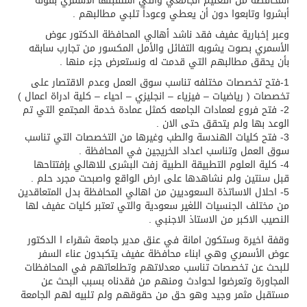
المحافظة من التعليم الجامعي والتي استقبلها الأسمري بقوله
أبشروا وتابعوا دون أن يعطي وعوداً تلبي مطالبهم .
وعبر إخبارية عفيف فقد ناشد أهالي المحافظة الدكتور عوض
الأسمري بصوت يشوبه التفائل والأمل المكسور من تجارب سابقه
بأن يحقق مطالبهم التي قدمت له ونستعرض جزء منها .
1-فتح تخصصات مختلفه تناسب سوق العمل وعدم الاقتصار على
تخصصات ( رياضيات – فيزياء – انجليزي – احياء – كلية ادراة اعمال )
2- فتح فروع لعمادات الجامعه كمثل عمادة خدمة المجتمع التي تم
الوعد بها ولم يتحقق حتى الان .
3- فتح كليات الهندسة والطب وغيرها من التخصصات التي تناسب
سوق العمل وتناسب اعداد الخريجين في المحافظة .
4- كلية العلوم التطبيقة الطبية زفت البشرى للاهالي بإفتتاحها
قبل سنتين ولم نشاهدها على ارض الواقع واصبحت مجرد حلم .
5- احلال الاساتذة السعوديين من اهالي المحافظة بدل المتعاقدين
من مختلف الجنسيات اللغير سعودية والتي تعتبر كليات عفيف لها
النصيب الاكبر من الاستاذ الاجنبي .
وقفة اخيرة وستكون امانة في عنق مدير جامعة شقراء ا الدكتور
عوض الأسمري وهي ابناء محافظة عفيف يتكبدون عناء السفر
للبحث عن تخصصات تناسب معدلاتهم وتطلعاتهم في المحافظات
المجاورة وتعرضوا لحوادث ومنهم من فقدناه بسبب البحث عن
مستقبل مثمر وجيد وهو حق من حقوقهم ولم تلبيه لهم الجامعة