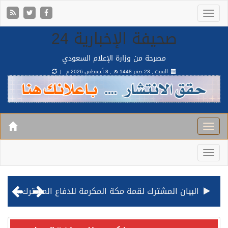
صحيفة الإخبارية 24
مصرحة من وزارة الإعلام السعودي
السبت , 23 صفر 1448 هـ ,
8 أغسطس 2026 م |
البيان المشترك لقمة مكة المكرمة للدفاع المشترك بين المملكة وتركيا وباكستان
قيادة القوات المشتركة للتحالف: نفذنا عملية رد عسكري متناسبة لأهداف عسكرية مشروعة تابعة للمليشيا الحوثية الإرهابية في محافظة الحديدة