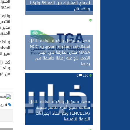
المتوا
للدفاع المشترك بين المملكة وتركيا
سحبوا 
وباكستان
وتابع:
160
0
اقتصرت
مدير م
المدرس
مصدر مسؤول بالهيئة العامة للنقل:
و اجتم
استهداف السفينة السعودية NCC
المعلم
MASA خلال إبحارها في البحر
سير ال
الأحمر نتج عنه إصابة طفيفة في
كما زا
بدنها
و تمت 
من قبل
0
150
مصدر مسؤول بالهيئة العامة للنقل:
لا يو
سلامة جميع أفراد طاقم سفينة
(ENCELIA) وتم اتخاذ الإجراءات
اللازمة لتأمينها