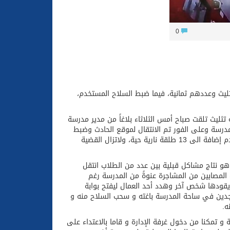
0
أعلنت شرطة عسير، القبض على المتورطين بمشاجرة داخل أحد مدارس محافظة ⁧ تثليث⁩ وعددهم ثمانية، فيما ضبط السلاح المستخدم،
ليث تلقت صباح أمس الثلاثاء بلاغاً من مدير مدرسة
مدرسة وعلى الفور تم الانتقال لموقع الحادث وضبط
المتورطين في المشاجرة وعددهم ثمانية وايقافهم، كما تم ضبط السلاح المستخدم إضافة الى 13 طلقة نارية حية، ولاتزال القضية
هو نتاج مشاكل قبلية بين عدد من الطلاب انتقل
المصابين من المشاجرة عنوةً من المدرسة رغم
يقودها شخص آخر وهدد أحد العمال ليفتح بوابة
واجدين في ساحة المدرسة باغته و سحب السلاح منه و
ه.
 تمكنا من دخول غرفة الإدارة و قاما بالاعتداء على