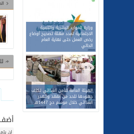
0
128
الم
وزارة الموارد البشرية والتنمية
الاجتماعية تمدد مهلة تصحيح أوضاع
رخص العمل حتى نهاية العام
الحالي
0
109
للم
الهيئة العامة للأمن الغذائي تكثف
جهودها للحد من الفقد والهدر
الغذائي خلال موسم حج 1447هـ
أضف ت
لن يتم 