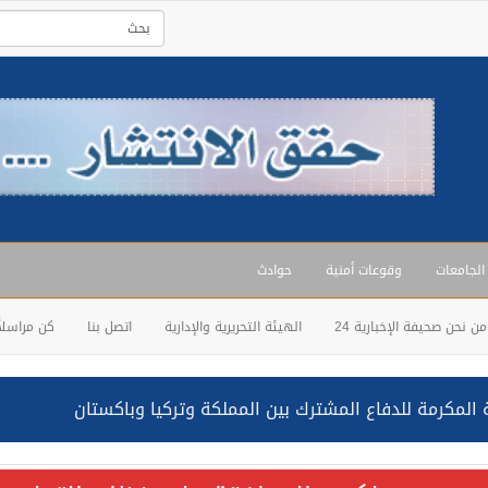
 الجامعات
وقوعات أمنية
حوادث
من نحن صحيفة الإخبارية 24
الهيئة التحريرية والإدارية
اتصل بنا
كن مراسلاً
المكرمة للدفاع المشترك بين المملكة وتركيا وباكستان
حالف: نفذنا عملية رد عسكري متناسبة لأهداف عسكرية مشروعة تابعة لل