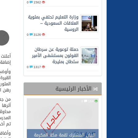
0
1562
27/05/2026
محافظ عفيف يؤدي صلاة 
وزارة التعليم تحتفي بمئوية
العلاقات السعودية –
الروسية
0
3126
حملة توعوية عن سرطان
القولون بمستشفى الأمير
سلطان بمليجة
إضافة إلى ١٣ طل
0
1317
وأوضح 
القيرة
الأخبار الرئيسية
رهن اس
من جهت
0
164
أثرها 
محاولة
المدرس
تم أخذ
وأضاف:
البيان المشترك لقمة مكة المكرمة