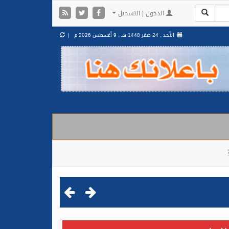
الدخول | التسجيل
الأحد , 24 صفر 1448 هـ ,
9 أغسطس 2026 م |
مليشيا الحوثية الإرهابية في محافظة الحديدة