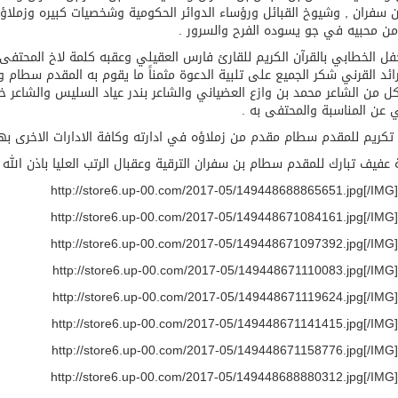
ن سفران , وشيوخ القبائل ورؤساء الدوائر الحكومية وشخصيات كبيره وزملاؤ
ن محبيه في جو يسوده الفرح والسرور .
حفل الخطابي بالقرآن الكريم للقارئ فارس العقيلي وعقبه كلمة لاخ المحتفى ب
رائد القرني شكر الجميع على تلبية الدعوة مثمناً ما يقوم به المقدم سطام
ل من الشاعر محمد بن وازع العضياني والشاعر بندر عياد السليس والشاعر خ
عن المناسبة والمحتفى به .
تكريم للمقدم سطام مقدم من زملاؤه في ادارته وكافة الادارات الاخرى بهدا
ة عفيف تبارك للمقدم سطام بن سفران الترقية وعقبال الرتب العليا باذن الله .