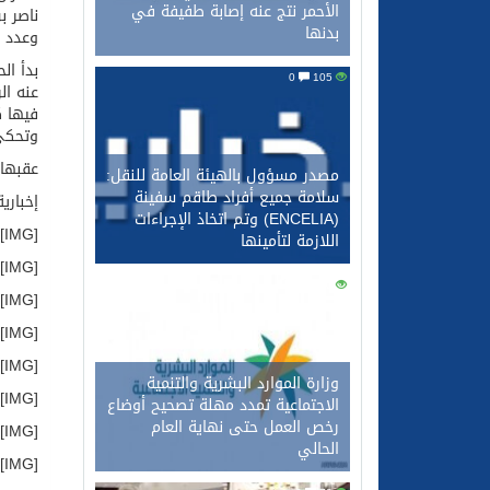
الأحمر نتج عنه إصابة طفيفة في
ناصر ب
بدنها
وعدد م
بدأ ال
0
105
عنه ال
فيها ك
وتحكي 
عقبها 
مصدر مسؤول بالهيئة العامة للنقل:
سلامة جميع أفراد طاقم سفينة
إخباري
(ENCELIA) وتم اتخاذ الإجراءات
[IMG]http://store6.up-00.com/2017-05/149448688865651.jpg[/IMG]
اللازمة لتأمينها
[IMG]http://store6.up-00.com/2017-05/149448671084161.jpg[/IMG]
0
90
[IMG]http://store6.up-00.com/2017-05/149448671097392.jpg[/IMG]
[IMG]http://store6.up-00.com/2017-05/149448671110083.jpg[/IMG]
[IMG]http://store6.up-00.com/2017-05/149448671119624.jpg[/IMG]
وزارة الموارد البشرية والتنمية
[IMG]http://store6.up-00.com/2017-05/149448671141415.jpg[/IMG]
الاجتماعية تمدد مهلة تصحيح أوضاع
رخص العمل حتى نهاية العام
[IMG]http://store6.up-00.com/2017-05/149448671158776.jpg[/IMG]
الحالي
[IMG]http://store6.up-00.com/2017-05/149448688880312.jpg[/IMG]