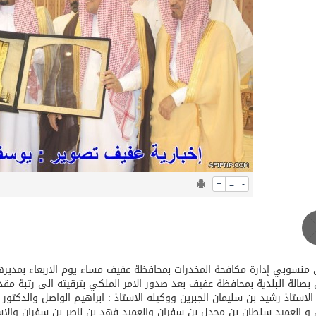
بة عرفة: الحج فريضة تتجلى فيها مظاهر التعارف والتآلف والتعا
+
=
-
منسوبي إدارة مكافحة المخدرات بمحافظة عفيف مساء يوم الاربعاء بمديره
بصالة البلدية بمحافظة عفيف بعد صدور الامر الملكي بترقيته الى رتبة مق
لاستاذ رشيد بن سليمان الجبرين ووكيله الاستاذ : ابراهيم الواصل والدكتو
و العميد سلطان بن مجدل بن سفران والعميد فهد بن ناصر بن سفران والاستا