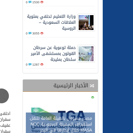
0
1530
26/05/2026
الشيخ علي الحذيفي في خط
وزارة التعليم تحتفي بمئوية
العلاقات السعودية –
الروسية
0
3055
حملة توعوية عن سرطان
القولون بمستشفى الأمير
سلطان بمليجة
0
1287
الأخبار الرئيسية
0
121
احتفى 
مصدر مسؤول بالهيئة العامة للنقل:
سفران 
استهداف السفينة السعودية NCC
عفيف ا
MASA خلال إبحارها في البحر
سفران 