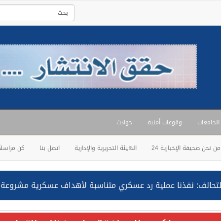
 الجامعات
وقوعات أمنية
حوادث
من نحن صحيفة الإخبارية 24
الهيئة التحريرية والإدارية
اتصل بنا
كن مراسلاً
حالف: نفذنا عملية رد عسكري متناسبة لأهداف عسكرية مشروعة تابعة لل
ة السعودية NCC MASA خلال إبحارها في البحر الأحمر نتج عنه إصابة طفيفة في بدنها