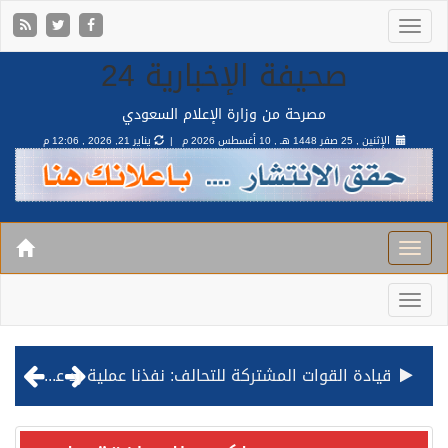
صحيفة الإخبارية 24
مصرحة من وزارة الإعلام السعودي
الإثنين , 25 صفر 1448 هـ ,
10 أغسطس 2026 م |
يناير 21, 2026 , 12:06 م
مصدر مسؤول بالهيئة العامة للنقل: استهداف السفينة السعودية NCC MASA خلال إبحارها في البحر الأحمر نتج عنه إصابة طفيفة في بدنها
صدور مرسوم ملكي بالموافقة على نظام التعليم العام