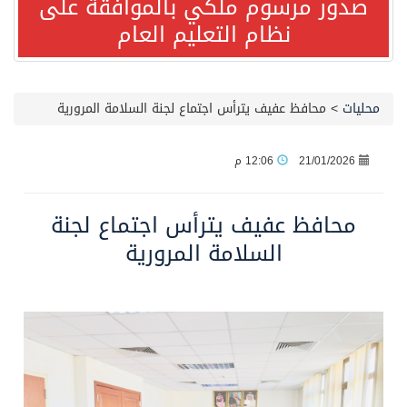
صدور مرسوم ملكي بالموافقة على
نظام التعليم العام
مصدر مسؤول بالهيئة العامة للنقل: سلامة جميع أفراد طاقم سفينة (ENCELIA) وتم اتخاذ الإجراءات اللازمة لتأمينها
وزارة الموارد البشرية والتنمية الاجتماعية تمدد مهلة تصحيح أوضاع رخص العمل حتى نهاية العام الحالي
محليات
>
محافظ عفيف يترأس اجتماع لجنة السلامة المرورية
خلال 3 أيام… التجمعات الصحية تتلقى رغبات أكثر من 87% من موظفي وزارة الصحة لعروض الانتقال
21/01/2026
12:06 م
سمو ولي العهد يتلقى اتصالًا هاتفيًا من رئيس الوزراء الباكستاني
محافظ عفيف يترأس اجتماع لجنة
السلامة المرورية
الهيئة العامة للأمن الغذائي تكثف جهودها للحد من الفقد والهدر الغذائي خلال موسم حج 1447هـ
محافظ عفيف يؤدي صلاة عيد الأضحى
البيان المشترك لقمة مكة المكرمة للدفاع المشترك بين المملكة وتركيا وباكستان