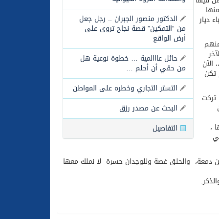
طن فيها
ون والتكافل بين أهل الإسلام
منها
الدكتور منصور الجبران .. رجل جعل
ء ديار
من “التمكين” قصة نجاح تروى على
أرض الواقع
منهم
آخر
حائل عااالمية … خطوة نوعية هل
 الآن
من حقي أن أحلم …
 تكن
التستر التجاري وخطره على المواطن
 تركت
البحث عن مصدر رزق
 ،
التفاصيل
ي
ي العين دمعة، والحلق غصة وللوجدان حسرة لا نملك معها
لذكر.