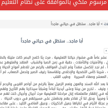
مرسوم ملكي بالموافقة على نظام التعليم ا
قة على نظام التعليم العام
ات
>
أبا ماجد.. ستظل في حياتي ماجداً
جميع أفراد طاقم سفينة (ENCELIA) وتم اتخاذ الإجراءات اللازمة لتأمينها
لتنمية الاجتماعية تمدد مهلة تصحيح أوضاع رخص العمل حتى نهاية ا
أبا ماجد.. ستظل في حياتي ماجداً
+
ر عاماً هي مشوار حياتنا التعليمية ، مرت بِنَا كلمح البصر كانت مليئة بالط
ل ، والأمنيات والتأملات ، حقبة في زمن الصبا والشباب المتقد والمتوهج عطا
اً ، لم نجد للكسل منفذاً ولم تتبدل المواقف بالرغم من تلاطم أمواج الحياة و
لًا هاتفيًا من رئيس الوزراء الباكستاني
ة ، شربنا كأس التضحية والإخلاص وتقاسمنا رغيف الصبر وتحمل الصعاب، لم أ
ل المعشر وصفاء السريرة وطيب القلب .
ئي تكثف جهودها للحد من الفقد والهدر الغذائي خلال موسم حج 1447هـ
ا بعد الله السند والعون ونعم الزميل عملاً بالرغم من أواصر القربى والرحم أب
د ونيف ، تخرج من بيننا وعلى أيدينا أبناءاً وشباباً سيذكرنا بهم التأريخ وله
له في إظهار ماتعلمناه إبان مراحلنا التعليمية مرت أجيال وأجيال كنت لهم مو
عيد الأضحى
ً ومربياً وحق لنا أن نفاخر بهم ونطمئن على مسيرتهم في دروب الحياة ، أ
ور عجلة الأيام في ثناياها جميل الذكريات ، وعبق الماضي التليد ، على مقاعد