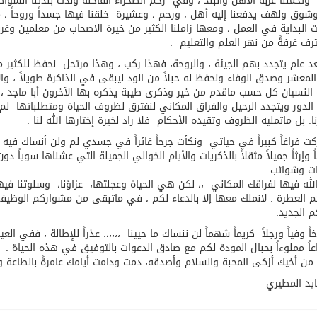
 وتحملنا غربة الأهل والبلد ، وفي رحم الصحراء القاحلة ولدت بلدتنا الشوا
بة عرفة: الحج فريضة تتجلى فيها مظاهر التعارف والتآلف والتعا
شوق ولهف يدفعنا إليه أهل ، ورحم ، وعشيرة خلقنا فيها جسداً وروحاً ، 
 البداية في العمل ، ومعها زاملنا الكثير من خيرة الاصحاب من معلمين وغربا
رف غرفةً من نهر العلم والتعليم .
بعد عام يتجدد بهم الجيئة ، والروحة، فهذا ركب ، وهذا مرتحل نحفظ للكثير 
معشر وصدق الوفاء ونحفظ له حبلاً من الود ليبقى في الذاكرة طويلاً ، وال
 النسيان كل حسب ماقدم من خير وذكرى طيبة يذكره بها الآخرون أبا ماجد ،،،
لدور ويتجدد الرحيل والفراق المكاني لنفترق لظروف الحياة ومتطلباتها لم
رنا. بل ماتمليه الظروف وتقيده الأحكام فلا راد لخيرة إختارها الله لنا .
كت فراغاً كبيراً في حياتي ونكأت جرحاً غائراً في جسدي لم ولن أنساك فيه
اً وإرثاً جميلاً مثقلاً بالذكريات والأيام الخوالي الجميلة التي عشناها سوياً دون
ت وشوائب .
 الله فيها لفراقك المكاني ،، لكن هي الحياة وعجلتها، عزاؤنا، وسلوتنا فيها
 العطرة . لانملك معها إلا بالدعاء لكم ، في ماتبقى من مشواركم الوظيف
 الجديد.
اً وفياً ورجلاً كريماً شهماً لن ننساك ما حيينا ،،،،،. عذراً للإطالة ، فف
اعاً مملوءاً بحبال المودة لكم مع صادق الدعوات بالتوفيق في هذه الحياة .
من أخيك أزكى المحبة والسلام وأصدقه، دمت ودامت أيامك عامرةً بالطاعة وا
ايد المطيري