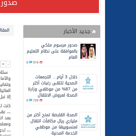
صدور 
24/07/2026
صدور مرسوم ملكي بالمواف
جديد الأخبار
المقال
23/07/2026
مصدر مسؤول بالهيئة العامة للنقل: سلامة 
صدور مرسوم ملكي
30/06/2026
وزارة الموارد البشرية وا
بالموافقة على نظام التعليم
العام
0
574
=
-
28/06/2026
خلال 3 أيام… التجمعات الصحية تتلقى رغبات أكثر من 87% من موظفي وزارة الصحة لعروض الانتقال
ستة عش
خلال 3 أيام… التجمعات
والآما
الصحية تتلقى رغبات أكثر
وتفاني
20/06/2026
سمو ولي العهد يتلقى اتصا
من 87% من موظفي وزارة
العاتي
الصحة لعروض الانتقال
إلا نب
0
725
27/05/2026
الهيئة العامة للأمن الغذا
كنت لن
،،، عق
الصحة القابضة تمنح أكثر من
بعد ال
ملياري ريال مكافآت انتقال
27/05/2026
محافظ عفيف يؤدي صلاة 
ومعلما
لمنسوبيها من موظفي
،،، تد
الخدمة المدنية