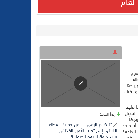
لعام
لعام الحالي
موح
ءاً
رياحها
رى فيك
ا ماجد
م الفضل
إقرأ المزيد
جهاً
“تنظيم الرعي … من حماية الغطاء
با ماجد
النباتي إلى تعزيز الأمن الغذائي
 الجامعة
واستدامة الثروة الحيوانية”