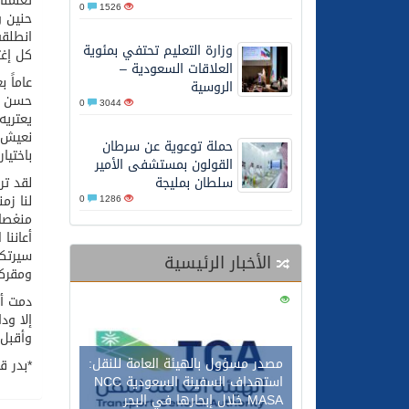
تعلمنا
0
1526
26/05/2026
الشيخ علي الحذيفي في خط
حنين و
انطلقت
وزارة التعليم تحتفي بمئوية
كل إغت
العلاقات السعودية –
عاماً 
الروسية
حسن ال
0
3044
يعتريه
نعيش ا
حملة توعوية عن سرطان
باختيا
القولون بمستشفى الأمير
سلطان بمليجة
لقد تر
لنا زمن
0
1286
منغصا
أعاننا
سيرتكم
الأخبار الرئيسية
ومقركم
دمت أخ
0
113
إلا ود
وأقبل 
مصدر مسؤول بالهيئة العامة للنقل:
*بدر ق
استهداف السفينة السعودية NCC
MASA خلال إبحارها في البحر