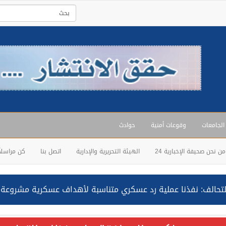
 الجامعات
وقوعات أمنية
حوادث
من نحن صحيفة الإخبارية 24
الهيئة التحريرية والإدارية
اتصل بنا
كن مراسلاً
حالف: نفذنا عملية رد عسكري متناسبة لأهداف عسكرية مشروعة تابعة لل
ة السعودية NCC MASA خلال إبحارها في البحر الأحمر نتج عنه إصابة طفيفة في بدنها