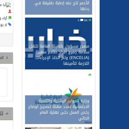
الأحمر نتج عنه إصابة طفيفة في
بدنها
آراء 
0
98
لا يو
مصدر مسؤول بالهيئة العامة للنقل:
سلامة جميع أفراد طاقم سفينة
(ENCELIA) وتم اتخاذ الإجراءات
الم
اللازمة لتأمينها
0
83
وزارة الموارد البشرية والتنمية
الاجتماعية تمدد مهلة تصحيح أوضاع
رخص العمل حتى نهاية العام
للم
الحالي