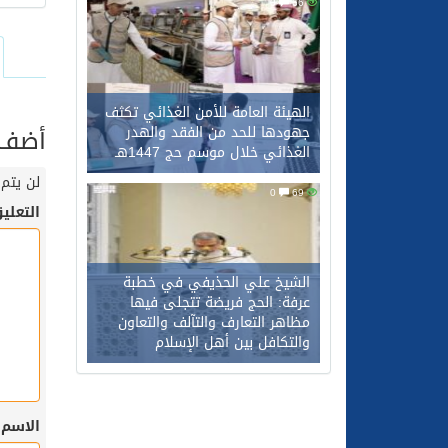
0
66
الهيئة العامة للأمن الغذائي تكثف
أضف ت
جهودها للحد من الفقد والهدر
الغذائي خلال موسم حج 1447هـ
لن يتم 
0
69
التعلي
الشيخ علي الحذيفي في خطبة
عرفة: الحج فريضة تتجلى فيها
مظاهر التعارف والتآلف والتعاون
والتكافل بين أهل الإسلام
الاسم