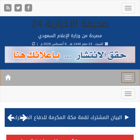
صحيفة الإخبارية 24
مصرحة من وزارة الإعلام السعودي
السبت , 23 صفر 1448 هـ ,
8 أغسطس 2026 م |
البيان المشترك لقمة مكة المكرمة للدفاع المشترك بين المملكة وتركيا وباكستان
قيادة القوات المشتركة للتحالف: نفذنا عملية رد عسكري متناسبة لأهداف عسكرية مشروعة تابعة للمليشيا الحوثية الإرهابية في محافظة الحديدة