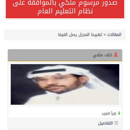
صدور مرسوم ملكي بالموافقة على
نظام التعليم العام
مصدر مسؤول بالهيئة العامة للنقل: استهداف السفينة السعودية NCC MASA خلال إبحارها في البحر الأحمر نتج عنه إصابة طفيفة في بدنها
صدور مرسوم ملكي بالموافقة على نظام التعليم العام
المقالات
>
تهبيط المجزل يصل الفيفا
مصدر مسؤول بالهيئة العامة للنقل: سلامة جميع أفراد طاقم سفينة (ENCELIA) وتم اتخاذ الإجراءات اللازمة لتأمينها
خلف ملفي
وزارة الموارد البشرية والتنمية الاجتماعية تمدد مهلة تصحيح أوضاع رخص العمل حتى نهاية العام الحالي
خلال 3 أيام… التجمعات الصحية تتلقى رغبات أكثر من 87% من موظفي وزارة الصحة لعروض الانتقال
سمو ولي العهد يتلقى اتصالًا هاتفيًا من رئيس الوزراء الباكستاني
إقرأ المزيد
الهيئة العامة للأمن الغذائي تكثف جهودها للحد من الفقد والهدر الغذائي خلال موسم حج 1447هـ
التفاصيل