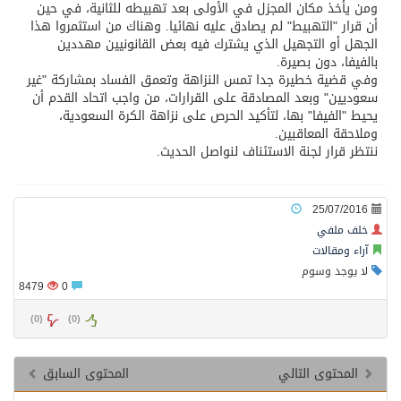
ومن يأخذ مكان المجزل في الأولى بعد تهبيطه للثانية، في حين
أن قرار "التهبيط" لم يصادق عليه نهائيا. وهناك من استثمروا هذا
الجهل أو التجهيل الذي يشترك فيه بعض القانونيين مهددين
بالفيفا، دون بصيرة.
وفي قضية خطيرة جدا تمس النزاهة وتعمق الفساد بمشاركة "غير
سعوديين" وبعد المصادقة على القرارات، من واجب اتحاد القدم أن
يحيط "الفيفا" بها، لتأكيد الحرص على نزاهة الكرة السعودية،
وملاحقة المعاقبين.
ننتظر قرار لجنة الاستئناف لنواصل الحديث.
25/07/2016
خلف ملفي
آراء ومقالات
لا يوجد وسوم
8479
0
)
0
(
)
0
(
المحتوى التالي
المحتوى السابق