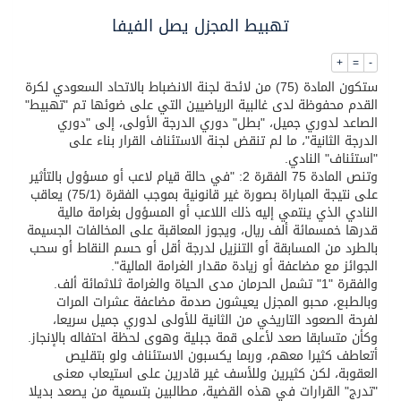
محافظ عفيف يؤدي صلاة عيد الأضحى
تهبيط المجزل يصل الفيفا
+
=
-
ستكون المادة (75) من لائحة لجنة الانضباط بالاتحاد السعودي لكرة
القدم محفوظة لدى غالبية الرياضيين التي على ضوئها تم "تهبيط"
الصاعد لدوري جميل، "بطل" دوري الدرجة الأولى، إلى "دوري
الدرجة الثانية"، ما لم تنقض لجنة الاستئناف القرار بناء على
"استئناف" النادي.
وتنص المادة 75 الفقرة 2: "في حالة قيام لاعب أو مسؤول بالتأثير
على نتيجة المباراة بصورة غير قانونية بموجب الفقرة (75/1) يعاقب
النادي الذي ينتمي إليه ذلك اللاعب أو المسؤول بغرامة مالية
قدرها خمسمائة ألف ريال، ويجوز المعاقبة على المخالفات الجسيمة
بالطرد من المسابقة أو التنزيل لدرجة أقل أو حسم النقاط أو سحب
الجوائز مع مضاعفة أو زيادة مقدار الغرامة المالية".
والفقرة "1" تشمل الحرمان مدى الحياة والغرامة ثلاثمائة ألف.
وبالطبع، محبو المجزل يعيشون صدمة مضاعفة عشرات المرات
لفرحة الصعود التاريخي من الثانية للأولى لدوري جميل سريعا،
وكأن متسابقا صعد لأعلى قمة جبلية وهوى لحظة احتفاله بالإنجاز.
أتعاطف كثيرا معهم، وربما يكسبون الاستئناف ولو بتقليص
العقوبة، لكن كثيرين وللأسف غير قادرين على استيعاب معنى
"تدرج" القرارات في هذه القضية، مطالبين بتسمية من يصعد بديلا