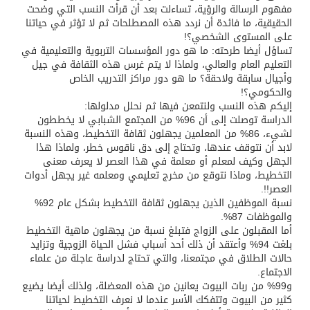
مفهوم الرسالة والرؤية، تساءلت بعد أن قرأت النسب التي وضحت
الحقيقية، ما فائدة أن نردد هذه المصطلحات ثم لا تؤثر في حياتنا
على المستوى الشخصي؟!
تساؤل أيضا طرحته: ما هو دور المؤسسات التربوية والتعليمية في
التعليم العام والعالي، ولماذا لا يتم غرس هذه الثقافة في جيل
وأجيال سابقة ولاحقة؟ ما هو دور مراكز التدريب الخاص
والحكومي؟!
إليكم هذه النسب ولنتمعن فيها ثم نحلل مدلولها:
الدراسة توصلت إلى أن 96% من المجتمع الشبابي لا يخططون
لشيء، 86% من المعلمين يجهلون ثقافة التخطيط، وهذه النسبة
لابد أن نتوقف عندها، وتحتاج إلى دق ناقوس خطر، ولماذا هذا
الجهل وكيف لمعلم أو معلمة في هذا العصر لا يعرف معنى
التخطيط، وماذا نتوقع من مخرج تعليمي ومعلمه غير يجهل أدوات
العصر!!.
نسبة الموظفين الذين يجهلون ثقافة التخطيط بشكل عام 92%
والموظفات 87%.
أما المقبلون على الزواج فتبلغ نسبة من يجهلون ماهية التخطيط
بلغت 94% وأعتقد أن ذلك أحد أسباب فشل الحياة الزوجية وتزايد
حالات الطلاق في مجتمعنا، والتي تحتاج لدراسة عاجلة من علماء
الاجتماع.
و99% من ربات البيوت يعانين من هذه المعضلة، ولذلك أيضا يضيع
كثير من البيوت وتتفكك الأسر عندما لا نعرف التخطيط لحياتنا