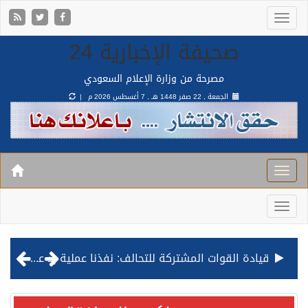
صحيفة الإخبارية 24
مصرحة من وزارة الإعلام السعودي
الجمعة , 22 صفر 1448 هـ ,
7 أغسطس 2026 م |
قيادة القوات المشتركة للتحالف: نفذنا عملية رد عسكري متناسبة لأهداف عسكرية مشروعة تابعة للمليشيا الحوثية الإرهابية في محافظة الحديدة
مصدر مسؤول بالهيئة العامة للنقل: استهداف السفينة السعودية NCC MASA خلال إبحارها في البحر الأحمر نتج عنه إصابة طفيفة في بدنها