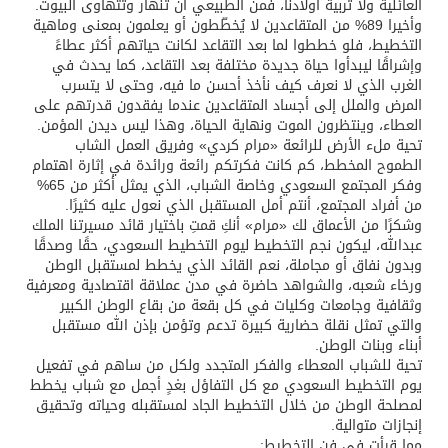
العائلية ولا تربية أولادنا، فمن الطبيعي أن تنهار وتتهاوى البيوت.
وأخيرا 89% من المتقاعدين لا يُخطّطون أو يعلمون بمعنى وماهية
التخطيط، فلو خططوا لما بعد التقاعد لكانت حياتهم أكثر عطاءً
وإشراقًا ليبدأوا حياة جديدة مختلفة بعد التقاعد، كما يحدث في
الغرب الذي لا نعرف كيف نأخذ أحسن ما فيه، وحتى لا يتسرب
المرض والملل إلى أجساد المتقاعدين عندما يفقدون قدرتهم على
العطاء، وينتظرون الموت ونهاية الحياة، وهذا ليس ديدن المؤمن.
تحية ملء الأرض للرائعة «مرام كردي» وفريق العمل الشاب
الطموح المخطط، كم كانت فكرتكم رائعة ورائدة في إثارة اهتمام
وفكر المجتمع السعودي وخاصة الشباب، الذي يمثل أكثر من 65%
من أفراد المجتمع، أنتم أمل المستقبل الذي نعول عليه كثيرًا.
وشكرًا من الأعماق لك «مرام» أنكِ قمتِ باختيار قائد مسيرتنا الملك
عبدالله، ليكون نجم التخطيط ليوم التخطيط السعودي، حقًا وصدقًا
وبدون نفاق أو مجاملة، نعم القائد الذي يخطط لمستقبل الوطن
ورخاء شعبه، والشواهد حاضرة في مدن عملاقة اقتصادية ومعرفية
وثقافية وجامعات وكليات في كل بقعة من بقاع الوطن الكبير
والتي تمثل نقلة حضارية كبيرة تدعم وتؤمن بإذن الله مستقبل
أبناء وبنات الوطن.
تحية للشباب المعطاء والفكر المتجدد ولكل من ساهم في تفعيل
يوم التخطيط السعودي مع كل التفاؤل بغدٍ أجمل مع شباب يخطط
لمصلحة الوطن من خلال التخطيط الجاد لمستقبله وحياته وتحقيق
إنجازات متوالية.
مما قرأت في فن التخطيط: