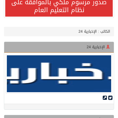
صدور مرسوم ملكي بالموافقة على
نظام التعليم العام
مصدر مسؤول بالهيئة العامة للنقل: استهداف السفينة السعودية NCC MASA خلال إبحارها في البحر الأحمر نتج عنه إصابة طفيفة في بدنها
صدور مرسوم ملكي بالموافقة على نظام التعليم العام
الكاتب : الإخبارية 24
مصدر مسؤول بالهيئة العامة للنقل: سلامة جميع أفراد طاقم سفينة (ENCELIA) وتم اتخاذ الإجراءات اللازمة لتأمينها
الإخبارية 24
وزارة الموارد البشرية والتنمية الاجتماعية تمدد مهلة تصحيح أوضاع رخص العمل حتى نهاية العام الحالي
خلال 3 أيام… التجمعات الصحية تتلقى رغبات أكثر من 87% من موظفي وزارة الصحة لعروض الانتقال
سمو ولي العهد يتلقى اتصالًا هاتفيًا من رئيس الوزراء الباكستاني
الهيئة العامة للأمن الغذائي تكثف جهودها للحد من الفقد والهدر الغذائي خلال موسم حج 1447هـ