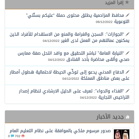
إقرأ المزيد
محافظ عفيف يؤدي صلاة عيد الأضحى
محافظ المزاحمية يطلق محتوى حملة “عليكم بسنّتي”
التوعوية
06/12/2022
“الجوازات”: السجن والغرامة والمنع من الاستقدام للأفراد الذين
يمكنون عمالتهم من العمل لدى الغير
04/12/2022
“النيابة العامة” تباشر التحقيق مع وافد انتحل صفة ممارس
صحي وألقى محاضرة بأحد الفنادق
04/12/2022
الدفاع المدني يدعو إلى توخِّي الحيطة لاحتمالية هطول أمطار
على بعض مناطق المملكة
04/12/2022
“الغذاء والدواء”: تعرف على الدليل الارشادي لنظام إصدار
التراخيص التجارية
04/12/2022
جديد الأخبار
صدور مرسوم ملكي بالموافقة على نظام التعليم العام
0
702