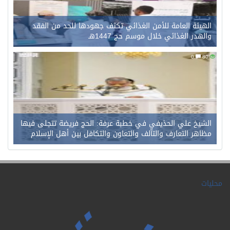
الهيئة العامة للأمن الغذائي تكثف جهودها للحد من الفقد
والهدر الغذائي خلال موسم حج 1447هـ
0
80
الشيخ علي الحذيفي في خطبة عرفة: الحج فريضة تتجلى فيها
مظاهر التعارف والتآلف والتعاون والتكافل بين أهل الإسلام
محليات