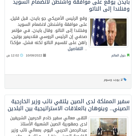
بايدن يوقع على موافقة واشنطن لانضمام السويد
وفنلندا إلى الناتو
وقع الرئيس الأمريكي جو بايدن، قبل قليل،
على موافقة واشنطن لانضمام السويد
وفنلندا إلى الناتو. وقال بايدن، في مؤتمر
صحفي إن الرئيس الروسي فلاديمير بوتين،
راهن على تقسيم الناتو لكنه فشل، مؤكدًا
..
التفاصيل
حول العالم
10/08/2022
12:02 ص
لا يوجد وسوم
سفير المملكة لدى الصين يلتقي نائب وزير الخارجية
الصيني.. وينوهان بالعلاقات الاستراتيجية بين البلدين
التقى معالي سفير خادم الحرمين الشريفين
لدى جمهورية الصين الشعبية الأستاذ
عبدالرحمن الحربي، اليوم، بمعالي نائب وزير