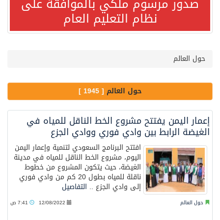
صدور مرسوم ملكي بالموافقة على
نظام التعليم العام
مصدر مسؤول بالهيئة العامة للنقل: سلامة جميع أفراد طاقم سفينة (ENCELIA) وتم اتخاذ الإجراءات اللازمة لتأمينها
وزارة الموارد البشرية والتنمية الاجتماعية تمدد مهلة تصحيح أوضاع رخص العمل حتى نهاية العام الحالي
حول العالم
خلال 3 أيام… التجمعات الصحية تتلقى رغبات أكثر من 87% من موظفي وزارة الصحة لعروض الانتقال
حول العالم
[ 1945 ]
سمو ولي العهد يتلقى اتصالًا هاتفيًا من رئيس الوزراء الباكستاني
إعمار اليمن يفتتح مشروع الخط الناقل للمياه في
الغيضة الرابط بين وادي فوري ووادي الجزع
الهيئة العامة للأمن الغذائي تكثف جهودها للحد من الفقد والهدر الغذائي خلال موسم حج 1447هـ
افتتح البرنامج السعودي لتنمية وإعمار اليمن
اليوم، مشروع الخط الناقل للمياه في مدينة
الغيضة، حيث يتكون المشروع من خطوط
محافظ عفيف يؤدي صلاة عيد الأضحى
ناقلة للمياه بطول 20 كم من وادي فوري
إلى وادي الجزع ..
التفاصيل
الشيخ علي الحذيفي في خطبة عرفة: الحج فريضة تتجلى فيها مظاهر التعارف والتآلف والتعاون والتكافل بين أهل الإسلام
حول العالم
12/08/2022
7:41 ص