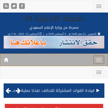
صحيفة الإخبارية 24
مصرحة من وزارة الإعلام السعودي
الخميس , 21 صفر 1448 هـ ,
6 أغسطس 2026 م |
أغسطس 12, 2022 , 7:41 ص
مصدر مسؤول بالهيئة العامة للنقل: استهداف السفينة السعودية NCC MASA خلال إبحارها في البحر الأحمر نتج عنه إصابة طفيفة في بدنها
صدور مرسوم ملكي بالموافقة على نظام التعليم العام