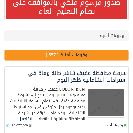
صدور مرسوم ملكي بالموافقة على
مصدر مسؤول بالهيئة العامة للنقل: استهداف السفينة السعودية NCC MASA خلال إبحارها في البحر الأحمر نتج عنه إصابة طفيفة في بدنها
نظام التعليم العام
صدور مرسوم ملكي بالموافقة على نظام التعليم العام
وقوعات أمنية
مصدر مسؤول بالهيئة العامة للنقل: سلامة جميع أفراد طاقم سفينة (ENCELIA) وتم اتخاذ الإجراءات اللازمة لتأمينها
وقوعات أمنية
[ 557 ]
وزارة الموارد البشرية والتنمية الاجتماعية تمدد مهلة تصحيح أوضاع رخص العمل حتى نهاية العام الحالي
شرطة محافظة عفيف تباشر حالة وفاة في
خلال 3 أيام… التجمعات الصحية تتلقى رغبات أكثر من 87% من موظفي وزارة الصحة لعروض الانتقال
استراحات الشامانية ظهر اليوم
[COLOR=blue]عفيف -إخبارية
سمو ولي العهد يتلقى اتصالًا هاتفيًا من رئيس الوزراء الباكستاني
عفيف[/COLOR]: وصل بلاغ إلى شرطة
محافظة عفيف في تمام الساعة الثانية عشر
يفيد بوجود رجل متوفي في أحد استراحات
الهيئة العامة للأمن الغذائي تكثف جهودها للحد من الفقد والهدر الغذائي خلال موسم حج 1447هـ
الشامانية ، وقد قامت فرقة من شرطة
المحافظة بمباشرة الواقعة ..
التفاصيل
وقوعات أمنية
30/07/2009
محافظ عفيف يؤدي صلاة عيد الأضحى