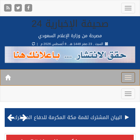
صحيفة الإخبارية 24
مصرحة من وزارة الإعلام السعودي
السبت , 23 صفر 1448 هـ ,
8 أغسطس 2026 م |
البيان المشترك لقمة مكة المكرمة للدفاع المشترك بين المملكة وتركيا وباكستان
قيادة القوات المشتركة للتحالف: نفذنا عملية رد عسكري متناسبة لأهداف عسكرية مشروعة تابعة للمليشيا الحوثية الإرهابية في محافظة الحديدة