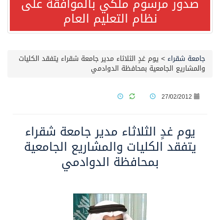
صدور مرسوم ملكي بالموافقة على
نظام التعليم العام
مصدر مسؤول بالهيئة العامة للنقل: استهداف السفينة السعودية NCC MASA خلال إبحارها في البحر الأحمر نتج عنه إصابة طفيفة في بدنها
صدور مرسوم ملكي بالموافقة على نظام التعليم العام
جامعة شقراء
>
يوم غدٍ الثلاثاء مدير جامعة شقراء يتفقد الكليات
والمشاريع الجامعية بمحافظة الدوادمي
مصدر مسؤول بالهيئة العامة للنقل: سلامة جميع أفراد طاقم سفينة (ENCELIA) وتم اتخاذ الإجراءات اللازمة لتأمينها
27/02/2012
وزارة الموارد البشرية والتنمية الاجتماعية تمدد مهلة تصحيح أوضاع رخص العمل حتى نهاية العام الحالي
يوم غدٍ الثلاثاء مدير جامعة شقراء
خلال 3 أيام… التجمعات الصحية تتلقى رغبات أكثر من 87% من موظفي وزارة الصحة لعروض الانتقال
يتفقد الكليات والمشاريع الجامعية
بمحافظة الدوادمي
سمو ولي العهد يتلقى اتصالًا هاتفيًا من رئيس الوزراء الباكستاني
الهيئة العامة للأمن الغذائي تكثف جهودها للحد من الفقد والهدر الغذائي خلال موسم حج 1447هـ