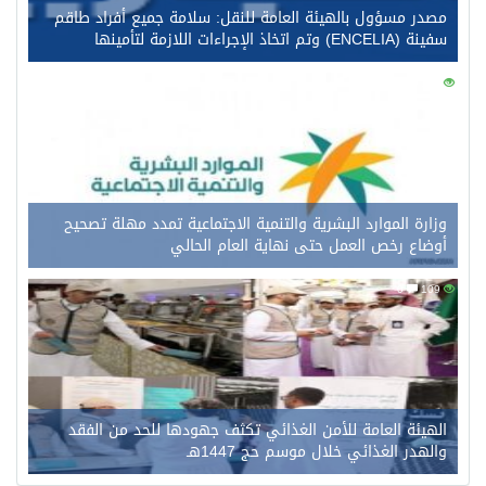
مصدر مسؤول بالهيئة العامة للنقل: سلامة جميع أفراد طاقم
سفينة (ENCELIA) وتم اتخاذ الإجراءات اللازمة لتأمينها
0
128
وزارة الموارد البشرية والتنمية الاجتماعية تمدد مهلة تصحيح
أوضاع رخص العمل حتى نهاية العام الحالي
0
109
الهيئة العامة للأمن الغذائي تكثف جهودها للحد من الفقد
والهدر الغذائي خلال موسم حج 1447هـ