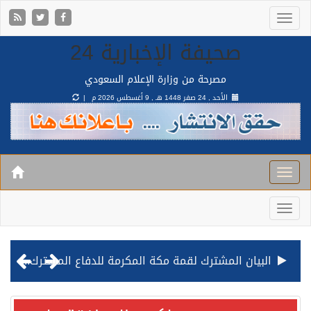
صحيفة الإخبارية 24
مصرحة من وزارة الإعلام السعودي
الأحد , 24 صفر 1448 هـ ,
9 أغسطس 2026 م |
البيان المشترك لقمة مكة المكرمة للدفاع المشترك بين المملكة وتركيا وباكستان
قيادة القوات المشتركة للتحالف: نفذنا عملية رد عسكري متناسبة لأهداف عسكرية مشروعة تابعة للمليشيا الحوثية الإرهابية في محافظة الحديدة