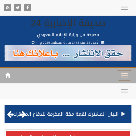
صحيفة الإخبارية 24
مصرحة من وزارة الإعلام السعودي
الأحد , 24 صفر 1448 هـ ,
9 أغسطس 2026 م |
البيان المشترك لقمة مكة المكرمة للدفاع المشترك بين المملكة وتركيا وباكستان
قيادة القوات المشتركة للتحالف: نفذنا عملية رد عسكري متناسبة لأهداف عسكرية مشروعة تابعة للمليشيا الحوثية الإرهابية في محافظة الحديدة