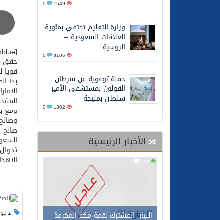
0
1549
27/05/2026
محافظ عفيف يؤدي صلاة 
وزارة التعليم تحتفي بمئوية
العلاقات السعودية –
الروسية
[COLOR=darkblue]إخبارية عفيف – مقرن الحمود :[/COLOR]
0
3106
حقق ال
قويا ل
حملة توعوية عن سرطان
بدأ ال
القولون بمستشفى الأمير
سلطان بمليجة
المنتخب 
0
1302
ومع بد
وصالح 
صالح ب
الأخبار الرئيسية
تدوال 
الاهدا
0
143
لا يو
البيان المشترك لقمة مكة المكرمة