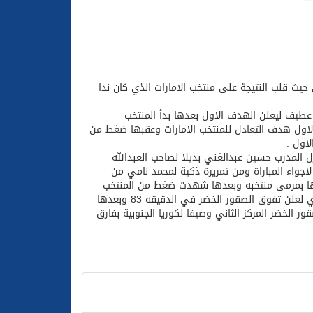
حيث قلب النتيجة على منتخب الامارات الذي كان ندا
عطيف ليعلن الهدف الاول بعدها بدأ المنتخب
 الخضر واحرز محمد الشحي في الدقيقة 38 من الشوط الاول هدف التعادل للمنتخب الامارات وعقبها ضغط من
زل المدرب حسين عبدالغني بديلا لصاحب العبدالله
اجواء المباراة ومن تمريرة ذكية لمحمد نامي من
لها بمرمى منتخبه وبعدها شهدت ضغط من المنتخب
السعودي ومن ارتداد كرة ركنية صالح بشير يصنع كرة جميلة ارتقى لها نايف هزازي لعلن تفوق الصقور الخضر في الدقيقه 83 وبعدها
ور الخضر المركز الثاني وصيفا لكوريا الجنوبية بفارق