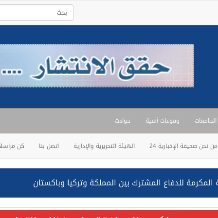
 الجامعات
وقوعات أمنية
حوادث
من نحن صحيفة الإخبارية 24
الهيئة التحريرية والإدارية
اتصل بنا
كن مراسلاً
المكرمة للدفاع المشترك بين المملكة وتركيا وباكستان
حالف: نفذنا عملية رد عسكري متناسبة لأهداف عسكرية مشروعة تابعة لل