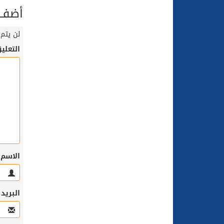
أضف ت
لن يتم 
التعلي
الاسم
البريد