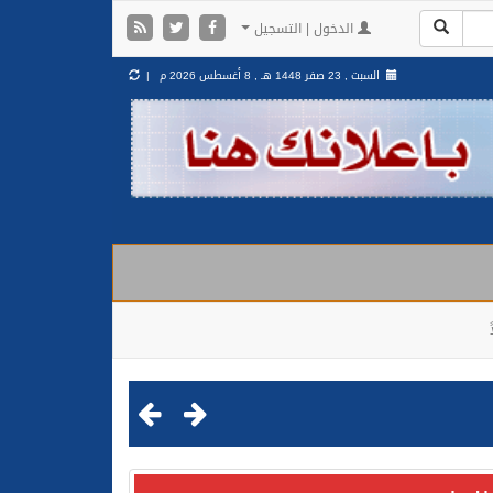
الدخول | التسجيل
السبت , 23 صفر 1448 هـ ,
8 أغسطس 2026 م |
مليشيا الحوثية الإرهابية في محافظة الحديدة