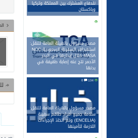
للدفاع المشترك بين المملكة وتركيا
وباكستان
0
146
الم
مصدر مسؤول بالهيئة العامة للنقل:
استهداف السفينة السعودية NCC
MASA خلال إبحارها في البحر
الأحمر نتج عنه إصابة طفيفة في
بدنها
0
134
للم
مصدر مسؤول بالهيئة العامة للنقل:
سلامة جميع أفراد طاقم سفينة
(ENCELIA) وتم اتخاذ الإجراءات
اللازمة لتأمينها