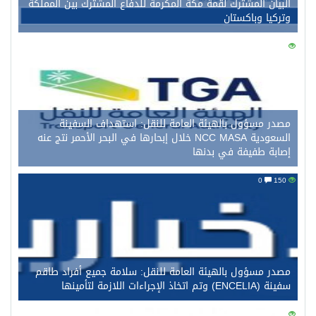
البيان المشترك لقمة مكة المكرمة للدفاع المشترك بين المملكة
وتركيا وباكستان
0
160
مصدر مسؤول بالهيئة العامة للنقل: استهداف السفينة
السعودية NCC MASA خلال إبحارها في البحر الأحمر نتج عنه
إصابة طفيفة في بدنها
0
150
مصدر مسؤول بالهيئة العامة للنقل: سلامة جميع أفراد طاقم
سفينة (ENCELIA) وتم اتخاذ الإجراءات اللازمة لتأمينها
0
128