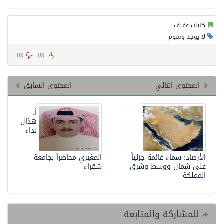
كليات عفيف
لا يوجد وسوم
)
0
(
)
0
(
المحتوى التالي
المحتوى السابق
أ.
هذال
نداء
الأرصاد: سماء غائمة جزئياً
المغيري محاضراً بجامعة
على شمال ووسط وشرق
شقراء
المملكة
للمشاركة والمتابعة