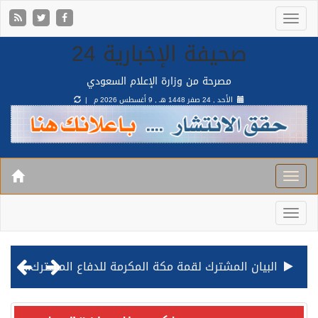
صحيفة الإخبارية 24
مصرحة من وزارة الإعلام السعودي
الأحد , 24 صفر 1448 هـ ,
9 أغسطس 2026 م |
البيان المشترك لقمة مكة المكرمة للدفاع المشترك بين المملكة وتركيا وباكستان
قيادة القوات المشتركة للتحالف: نفذنا عملية رد عسكري متناسبة لأهداف عسكرية مشروعة تابعة للمليشيا الحوثية الإرهابية في محافظة الحديدة