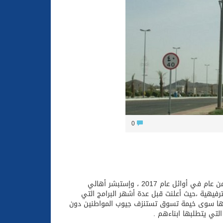
ون والتكافل بين أهل الإسلام
0
صدر قرار أمير منطقة الرياض بإعتماد لجنة التنشيط السياحي بمحافظة عفيف أكثر من عام في أوائل عام 2017 ، وإستبشر أهالي
ترفيهية ،حيث أعلنت قبل عدة أشهر البرامج التي
ظارها سوى خيمة تسوق تستنزف جيوب المواطنين دون
لتي يتطلبها ابناءهم .