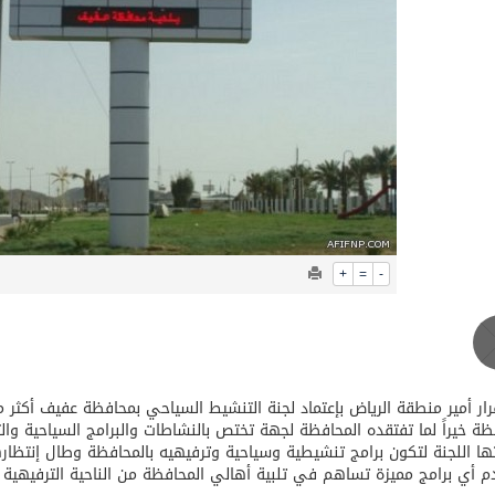
بة عرفة: الحج فريضة تتجلى فيها مظاهر التعارف والتآلف والتعا
+
=
-
ظة خيراً لما تفتقده المحافظة لجهة تختص بالنشاطات والبرامج السياحية وال
ها اللجنة لتكون برامج تنشيطية وسياحية وترفيهيه بالمحافظة وطال إنت
م أي برامج مميزة تساهم في تلبية أهالي المحافظة من الناحية الترفيهية ا