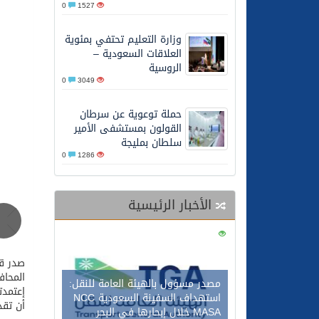
0
1527
26/05/2026
الشيخ علي الحذيفي في خط
وزارة التعليم تحتفي بمئوية
العلاقات السعودية –
الروسية
0
3049
حملة توعوية عن سرطان
القولون بمستشفى الأمير
سلطان بمليجة
0
1286
الأخبار الرئيسية
0
116
المحاف
مصدر مسؤول بالهيئة العامة للنقل:
إعتمدت
استهداف السفينة السعودية NCC
أن تقد
MASA خلال إبحارها في البحر