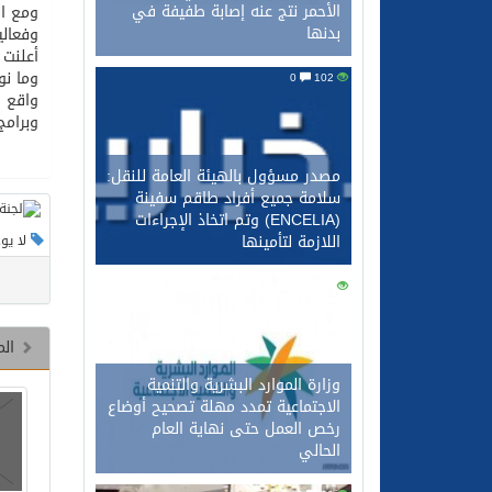
الأحمر نتج عنه إصابة طفيفة في
ومع ال
بدنها
وفعالي
أعلنت 
وما نو
0
102
واقع ا
وبرام
مصدر مسؤول بالهيئة العامة للنقل:
سلامة جميع أفراد طاقم سفينة
(ENCELIA) وتم اتخاذ الإجراءات
اللازمة لتأمينها
لا يو
0
88
الم
وزارة الموارد البشرية والتنمية
الاجتماعية تمدد مهلة تصحيح أوضاع
رخص العمل حتى نهاية العام
الحالي