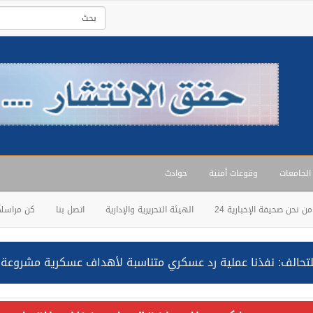
 الجامعات
وقوعات أمنية
حوادث
من نحن صحيفة الإخبارية 24
الهيئة التحريرية والإدارية
اتصل بنا
كن مراسلاً
حالف: نفذنا عملية رد عسكري متناسبة لأهداف عسكرية مشروعة تابعة لل
ة السعودية NCC MASA خلال إبحارها في البحر الأحمر نتج عنه إصابة طفيفة في بدنها