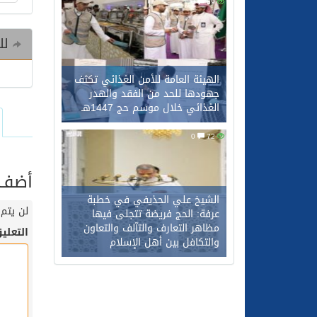
0
69
للم
الهيئة العامة للأمن الغذائي تكثف
جهودها للحد من الفقد والهدر
الغذائي خلال موسم حج 1447هـ
0
72
أضف ت
الشيخ علي الحذيفي في خطبة
لن يتم 
عرفة: الحج فريضة تتجلى فيها
مظاهر التعارف والتآلف والتعاون
التعلي
والتكافل بين أهل الإسلام