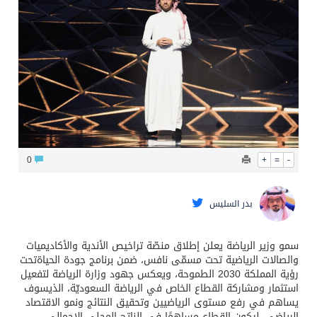
قيادة القوات المشتركة للتحالف: نفذنا عملية رد عسكري متناسبة لأهداف عسكرية مشروعة تابعة للمليشيا الحوثية الإرهابية في محافظة الحديدة
0
+
=
-
بدر السليس
سمو وزير
الرياضة
يعلن
إطلاق
منصّة
تراخيص
الأندية
والأكاديميات
والصالات
الرياضية
تحت
مسمّى
⁧‫
نافس،
ضمن
برنامج
جودة
الحياة
تحت
رؤية
المملكة
2030
الطموحة،
ويعكس
جهود
وزارة
الرياضة
لتفعيل
استثمار
ومشاركة
القطاع
الخاص
في
الرياضة
السعوديّة،
الذي
سوف
يساهم
في
رفع
مستوى
الرياضيين
وتحقيق
النتائج
ونمو
الاقتصاد
الرياضي،
ليكون
القطاع
مساهمًا
في
الناتج
المحلي
الإجمالي
.