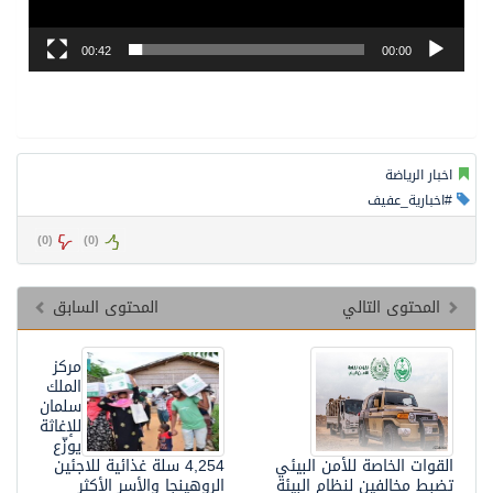
00:42
00:00
اخبار الرياضة
#اخبارية_عفيف
)
0
(
)
0
(
المحتوى التالي
المحتوى السابق
مركز
الملك
سلمان
للإغاثة
يوزّع
القوات الخاصة للأمن البيئي
4,254 سلة غذائية للاجئين
تضبط مخالفين لنظام البيئة
الروهينجا والأسر الأكثر