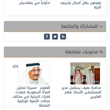
يقومون بنقل الرمال وتجريف
احتياجاً في بنغلاديش
التربة
للمشاركة والمتابعة
محتويات مشابهة
وزير
محافظ عفيف يستقبل مدير
التعليم : مسيرة تمكين
المستشفى الأستاذ فهم
المرأة السعودية شهدت
العتيبي
قفزات تاريخية في مختلف
مجالات التنمية الوطنية
الشاملة