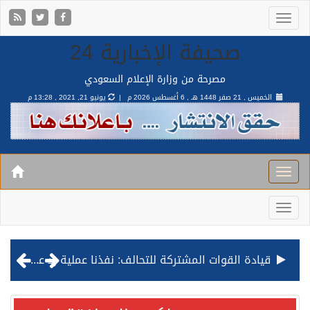
صحيفة الإخبارية 24
مصرحة من وزارة الإعلام السعودي
الخميس , 21 صفر 1448 هـ ,
6 أغسطس 2026 م |
يونيو 21, 2021 , 13:28 م
مصدر مسؤول بالهيئة العامة للنقل: استهداف السفينة السعودية NCC MASA خلال إبحارها في البحر الأحمر نتج عنه إصابة طفيفة في بدنها
صدور مرسوم ملكي بالموافقة على نظام التعليم العام