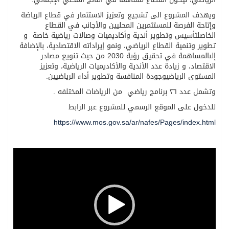
ويهدف
المشروع
الى
تشجيع
وتعزيز
الاستثمار
في
قطاع
الرياضة
وإتاحة
الفرصة
للمستثمرين
المحليين
والأجانب
في
القطاع
الخاص
لتأسيس
وتطوير
أندية
وأكاديميات
وصالات
رياضية
خاصة
و
تطوير
وتنمية
القطاع
الرياضي،
ونمو
إيراداته
الاقتصادية،
بالإضافة
إلى
المساهمة
في
تحقيق
رؤية
2030
من
حيث
تنويع
مصادر
الاقتصاد،
و
زيادة
عدد
الأندية
والأكاديميات
الرياضية،
وتعزيز
المستوى
الرياضي
وجودة
المنافسة
وتطوير
أداء
الرياضيين
.
وتشمل
عدد
٢٦
برنامج
رياضي
من
الرياضات
المختلفه
.
للدخول
على
الموقع
الرسمي
للمشروع
عبر
الرابط
https
:
//www.mos.gov.sa/ar/nafes/Pages/index.html
o
r