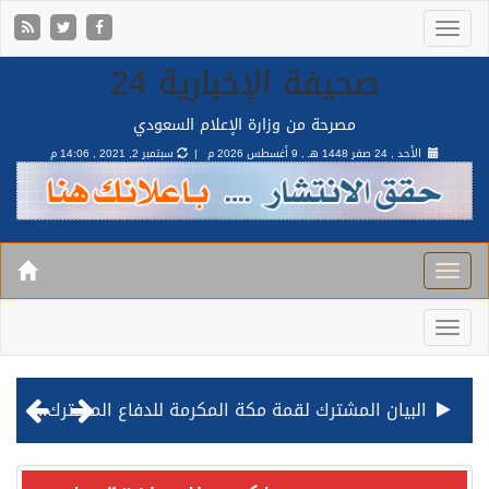
صحيفة الإخبارية 24
مصرحة من وزارة الإعلام السعودي
الأحد , 24 صفر 1448 هـ ,
9 أغسطس 2026 م |
سبتمبر 2, 2021 , 14:06 م
البيان المشترك لقمة مكة المكرمة للدفاع المشترك بين المملكة وتركيا وباكستان
قيادة القوات المشتركة للتحالف: نفذنا عملية رد عسكري متناسبة لأهداف عسكرية مشروعة تابعة للمليشيا الحوثية الإرهابية في محافظة الحديدة