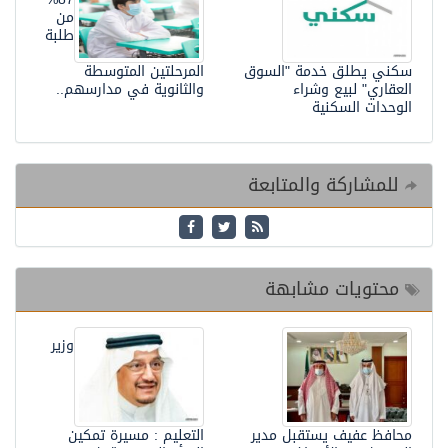
من
طلبة
سكني يطلق خدمة "السوق
المرحلتين المتوسطة
العقاري" لبيع وشراء
والثانوية في مدارسهم..
الوحدات السكنية
للمشاركة والمتابعة
محتويات مشابهة
وزير
محافظ عفيف يستقبل مدير
التعليم : مسيرة تمكين