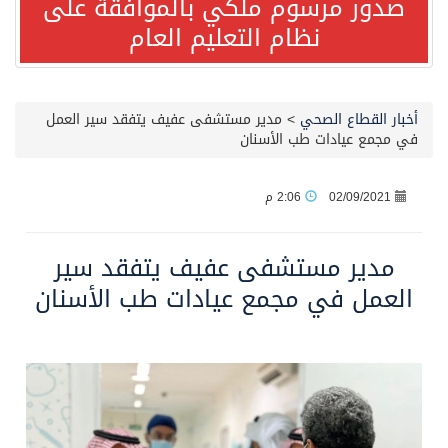
صدور مرسوم ملكي بالموافقة على
نظام التعليم العام
مصدر مسؤول بالهيئة العامة للنقل: استهداف السفينة السعودية NCC MASA خلال إبحارها في البحر الأحمر نتج عنه إصابة طفيفة في بدنها
صدور مرسوم ملكي بالموافقة على نظام التعليم العام
أخبار القطاع الصحي
>
مدير مستشفى عفيف يتفقد سير العمل
في مجمع عيادات طب الأسنان
مصدر مسؤول بالهيئة العامة للنقل: سلامة جميع أفراد طاقم سفينة (ENCELIA) وتم اتخاذ الإجراءات اللازمة لتأمينها
02/09/2021
2:06 م
وزارة الموارد البشرية والتنمية الاجتماعية تمدد مهلة تصحيح أوضاع رخص العمل حتى نهاية العام الحالي
مدير مستشفى عفيف يتفقد سير
خلال 3 أيام… التجمعات الصحية تتلقى رغبات أكثر من 87% من موظفي وزارة الصحة لعروض الانتقال
العمل في مجمع عيادات طب الأسنان
سمو ولي العهد يتلقى اتصالًا هاتفيًا من رئيس الوزراء الباكستاني
الهيئة العامة للأمن الغذائي تكثف جهودها للحد من الفقد والهدر الغذائي خلال موسم حج 1447هـ