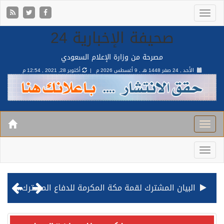
صحيفة الإخبارية 24
مصرحة من وزارة الإعلام السعودي
الأحد , 24 صفر 1448 هـ ,
9 أغسطس 2026 م |
أكتوبر 28, 2021 , 12:54 م
قيادة القوات المشتركة للتحالف: نفذنا عملية رد عسكري متناسبة لأهداف عسكرية مشروعة تابعة للمليشيا الحوثية الإرهابية في محافظة الحديدة
مصدر مسؤول بالهيئة العامة للنقل: استهداف السفينة السعودية NCC MASA خلال إبحارها في البحر الأحمر نتج عنه إصابة طفيفة في بدنها