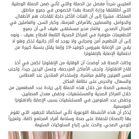
العتيبي شرحاً مفصل عن الحملة والتي تأتي ضمن الحملة الوطنية
التي أطلقتها وزارة الصحة بهذا الخصوص في جميع مناطق
المملكة، مشيرًا إلى أن الفئات الأكثر حاجة للقاحات هم الأطفال،
والحوامل، والمصابين بالأمراض المزمنة، وكبار السن، والعاملين في
المجال الصحي . واشار مدير مسشتفى عفيف الى أن جميع
التطعيمات متوفرة في المراكز الصحية التابعة لقطاع عفيف ، ونوه
إلى أن التطعيم آمن ومجاني ولا يوجد له آثار جانبية تذكر وهو لا
يقي من الإصابة بفيروس كوفيد-19 وإنما يقلل بنسبة كبيرة من
احتمالية الإصابة بالإنفلونزا.
وكانت الصحة قد أوضحت أن الوقاية من الإنفلونزا تكمن في أخذ
لقاح الانفلونزا، وتجنب الأماكن المزدحمة، وغسل اليدين جيداً، وتجنب
لمس العينين والفم مباشرة، وإستخدام المناديل عند العطاس
والسعال، والحرص على نظافة المكان.
وتسعى الصحة من خلال هذه الحملة إلى زيادة عدد المطعمين من
خلال المراكز الصحية والمستشفيات، وخفض معدل المصابين،
وخفض عدد المنومين في المستشفيات بسبب الإصابة بالانفلونزا
الموسمية.
يُذكر أن هذه الأنشطة التوعوية تأتي استكمالا للجهود التي تقوم
بها (الصحة) للحفاظ على صحة وسلامة أفراد المجتمع كافة، وتعزيزاً
للوعي الصحي، والحث على إتباع السلوكيات السليمة.