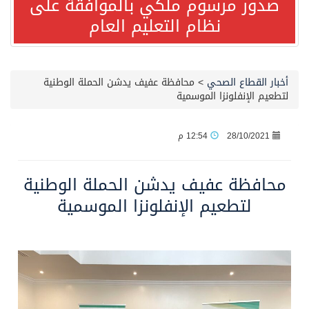
صدور مرسوم ملكي بالموافقة على
نظام التعليم العام
صدور مرسوم ملكي بالموافقة على نظام التعليم العام
مصدر مسؤول بالهيئة العامة للنقل: سلامة جميع أفراد طاقم سفينة (ENCELIA) وتم اتخاذ الإجراءات اللازمة لتأمينها
أخبار القطاع الصحي
>
محافظة عفيف يدشن الحملة الوطنية
لتطعيم الإنفلونزا الموسمية
وزارة الموارد البشرية والتنمية الاجتماعية تمدد مهلة تصحيح أوضاع رخص العمل حتى نهاية العام الحالي
28/10/2021
12:54 م
خلال 3 أيام… التجمعات الصحية تتلقى رغبات أكثر من 87% من موظفي وزارة الصحة لعروض الانتقال
محافظة عفيف يدشن الحملة الوطنية
سمو ولي العهد يتلقى اتصالًا هاتفيًا من رئيس الوزراء الباكستاني
لتطعيم الإنفلونزا الموسمية
الهيئة العامة للأمن الغذائي تكثف جهودها للحد من الفقد والهدر الغذائي خلال موسم حج 1447هـ
محافظ عفيف يؤدي صلاة عيد الأضحى