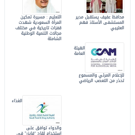
محافظ عفيف يستقبل مدير
التعليم : مسيرة تمكين
المستشفى الأستاذ فهم
المرأة السعودية شهدت
العتيبي
قفزات تاريخية في مختلف
مجالات التنمية الوطنية
الشاملة
الهيئة
العامة
للإعلام المرئي والمسموع
تحذر من التعصب الرياضي
الغذاء
والدواء توافق على
استخدام لقاح “فايزر” في