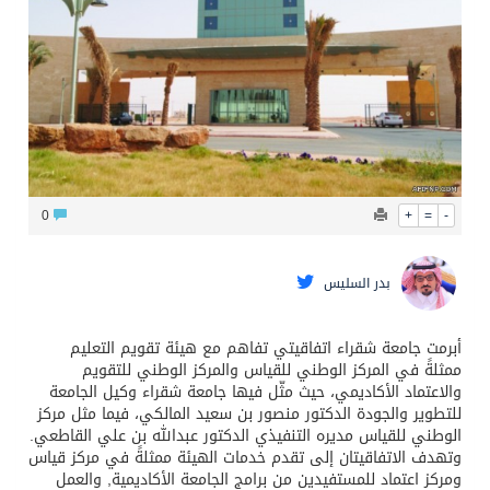
الشيخ علي الحذيفي في خطبة عرفة: الحج فريضة تتجلى فيها مظاهر التعارف والتآلف والتعاون والتكافل بين أهل الإسلام
0
+
=
-
بدر السليس
أبرمت جامعة شقراء اتفاقيتي تفاهم مع هيئة تقويم التعليم
ممثلةً في المركز الوطني للقياس والمركز الوطني للتقويم
والاعتماد الأكاديمي، حيث مثّل فيها جامعة شقراء وكيل الجامعة
للتطوير والجودة الدكتور منصور بن سعيد المالكي، فيما مثل مركز
الوطني للقياس مديره التنفيذي الدكتور عبدالله بن علي القاطعي.
وتهدف الاتفاقيتان إلى تقدم خدمات الهيئة ممثلةً في مركز قياس
ومركز اعتماد للمستفيدين من برامج الجامعة الأكاديمية, والعمل