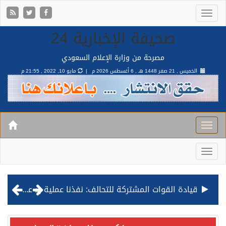
صحيفة الإخبارية 24
مصرحة من وزارة الإعلام السعودي
الخميس , 21 صفر 1448 هـ ,
6 أغسطس 2026 م |
مايو 10, 2022 , 21:55 م
قيادة القوات المشتركة للتحالف: نفذنا عملية رد عسكري متناسبة لأهداف عسكرية مشروعة تابعة للمليشيا الحوثية الإرهابية في محافظة الحديدة
مصدر مسؤول بالهيئة العامة للنقل: استهداف السفينة السعودية NCC MASA خلال إبحارها في البحر الأحمر نتج عنه إصابة طفيفة في بدنها