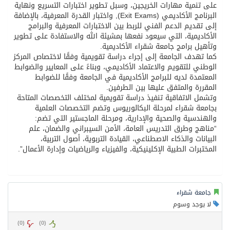
على تنمية مهارات الخريجين، وسبل تطوير اختبارات التسريع ونهاية
البرنامج الأكاديمي (Exit Exams), واختبار القدرة المعرفية، بالإضافة
إلى تقديم الدعم الفني للربط بين الاختبارات المعرفية والبرامج
الأكاديمية، التي سيعود نفعها بمشيئة الله والاستفادة على تطوير
وتأهيل برامج جامعة شقراء الأكاديمية.
كما تهدف الجامعة إلى إجراء دراسة تقويمية وفقًا لاختصاص المركز
الوطني للتقويم والاعتماد الأكاديمي، وبناءً على المعايير والضوابط
المعتمدة لديه للبرامج الأكاديمية في الجامعة وفقًا للضوابط
المقررة والمتفق عليها بين الطرفين.
وتشمل الاتفاقية تنفيذ دراسة تقويمية لمختلف التخصصات المتاحة
بجامعة شقراء لمرحلة البكالوريوس وتضم التخصصات العلمية
والهندسية والصحية والإدارية، ومرحلة الماجستير التي تضم:
“مناهج وطرق التدريس العامة، الأمن السيبراني والضمان، علم
البيانات والذكاء الاصطناعي، القيادة التربوية، أصول التربية،
المختبرات الطبية الإكلينيكية، والفيزياء والرياضيات وإدارة الأعمال”.
جامعة شقراء
لا يوجد وسوم
)
0
(
)
0
(