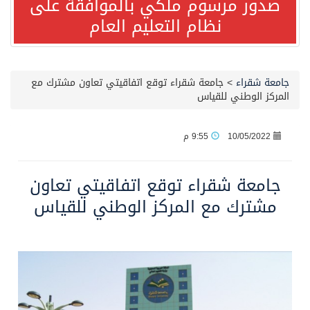
صدور مرسوم ملكي بالموافقة على
نظام التعليم العام
صدور مرسوم ملكي بالموافقة على نظام التعليم العام
مصدر مسؤول بالهيئة العامة للنقل: سلامة جميع أفراد طاقم سفينة (ENCELIA) وتم اتخاذ الإجراءات اللازمة لتأمينها
جامعة شقراء
>
جامعة شقراء توقع اتفاقيتي تعاون مشترك مع
المركز الوطني للقياس
وزارة الموارد البشرية والتنمية الاجتماعية تمدد مهلة تصحيح أوضاع رخص العمل حتى نهاية العام الحالي
10/05/2022
9:55 م
خلال 3 أيام… التجمعات الصحية تتلقى رغبات أكثر من 87% من موظفي وزارة الصحة لعروض الانتقال
جامعة شقراء توقع اتفاقيتي تعاون
سمو ولي العهد يتلقى اتصالًا هاتفيًا من رئيس الوزراء الباكستاني
مشترك مع المركز الوطني للقياس
الهيئة العامة للأمن الغذائي تكثف جهودها للحد من الفقد والهدر الغذائي خلال موسم حج 1447هـ
محافظ عفيف يؤدي صلاة عيد الأضحى