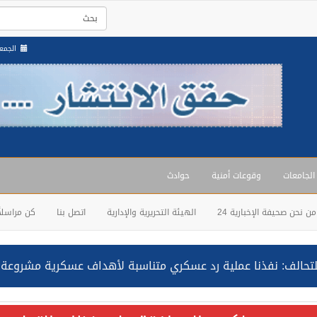
الجمعة , 22 صفر
 الجامعات
وقوعات أمنية
حوادث
من نحن صحيفة الإخبارية 24
الهيئة التحريرية والإدارية
اتصل بنا
كن مراسلاً
حالف: نفذنا عملية رد عسكري متناسبة لأهداف عسكرية مشروعة تابعة لل
ة السعودية NCC MASA خلال إبحارها في البحر الأحمر نتج عنه إصابة طفيفة في بدنها