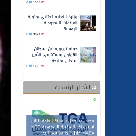
0
1533
26/05/2026
الشيخ علي الحذيفي في خط
وزارة التعليم تحتفي بمئوية
العلاقات السعودية –
الروسية
0
3074
حملة توعوية عن سرطان
القولون بمستشفى الأمير
سلطان بمليجة
0
1290
الأخبار الرئيسية
0
127
مصدر مسؤول بالهيئة العامة للنقل:
استهداف السفينة السعودية NCC
MASA خلال إبحارها في البحر