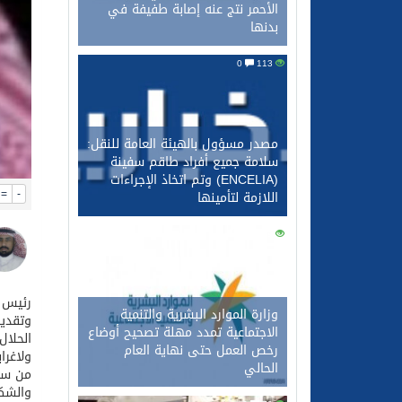
الأحمر نتج عنه إصابة طفيفة في
بدنها
0
113
مصدر مسؤول بالهيئة العامة للنقل:
سلامة جميع أفراد طاقم سفينة
(ENCELIA) وتم اتخاذ الإجراءات
=
-
اللازمة لتأمينها
0
99
رئيس ر
وزارة الموارد البشرية والتنمية
وتقدير
الاجتماعية تمدد مهلة تصحيح أوضاع
الحلال
رخص العمل حتى نهاية العام
ولاغرا
الحالي
من سمو
والشكر