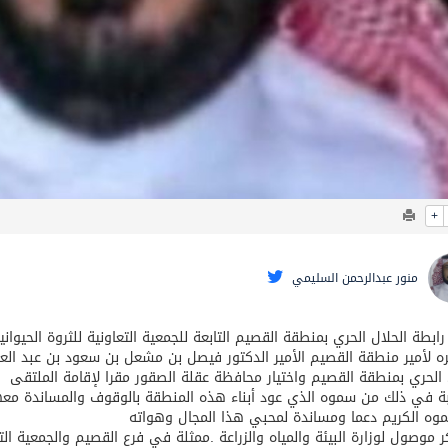
+
منور عبدالرحمن السليمي
ابطة الحلال الحري بمنطقة القصيم التابعة للجمعية التعاونية للثروة الحيوا
ه لأمير منطقة القصيم الأمير الدكتور فيصل بن مشعل بن سعود بن عبد العزي
 الحري بمنطقة القصيم واختيار محافظة عقلة الصقور مقرا لإقامة الملتقى
بة في ذلك من سموه الذي عود أبناء هذه المنطقة بالوقوف والمساندة مع
ه الكريم دعما ومساندة لمحبي هذا المجال وهواته
 موصول لوزارة البيئة والمياه والزراعة .ممثلة في فرع القصيم والجمعية التع