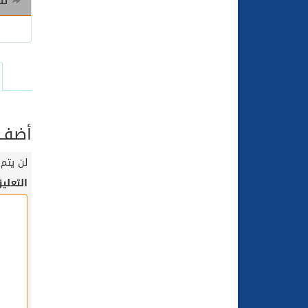
للم
أضف ت
لن يتم 
التعلي