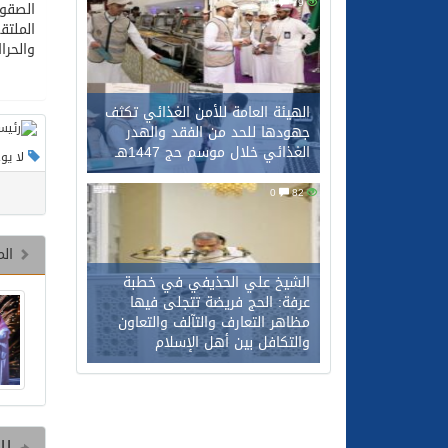
0
79
الصقو
الملتق
والحرا
الهيئة العامة للأمن الغذائي تكثف
جهودها للحد من الفقد والهدر
الغذائي خلال موسم حج 1447هـ
لا يو
0
82
الم
الشيخ علي الحذيفي في خطبة
عرفة: الحج فريضة تتجلى فيها
مظاهر التعارف والتآلف والتعاون
والتكافل بين أهل الإسلام