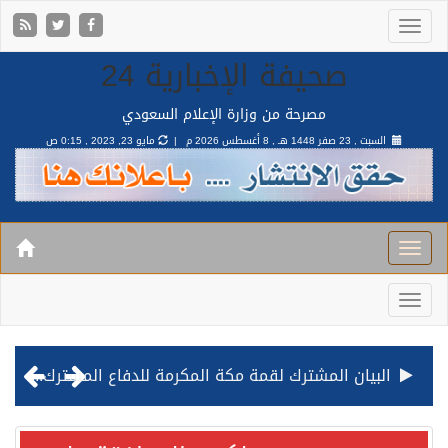
صحيفة الإخبارية 24
مصرحة من وزارة الإعلام السعودي
السبت , 23 صفر 1448 هـ ,
8 أغسطس 2026 م |
مايو 23, 2023 , 0:15 ص
قيادة القوات المشتركة للتحالف: نفذنا عملية رد عسكري متناسبة لأهداف عسكرية مشروعة تابعة للمليشيا الحوثية الإرهابية في محافظة الحديدة
مصدر مسؤول بالهيئة العامة للنقل: استهداف السفينة السعودية NCC MASA خلال إبحارها في البحر الأحمر نتج عنه إصابة طفيفة في بدنها