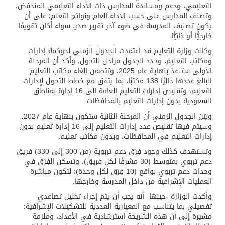
التعليمي، ودعم ومساندة المدارس ذات الأداء التعليمي المنخفض،
وتصنف المدارس على حسب الأداء العام ونواتج التعلم؛ على أن
يكون تصنيف المدرسة في ضوء آخر تقرير صدر، سواء أكان تقويمًا
خارجيًّا أو ذاتيًّا.
وكانت وزارة التعليم قد اعتمدت الجدول الزمني لحوكمة إدارات
ومكاتب التعليم، وحدد الجدول مراحل للتحول، وأكد أن المرحلة
الأولى ستنفذ بنهاية عام 2025، وتتضمن إلغاء مكاتب التعليم
البالغ عددها حاليًا 138 مكتبًا، بما يتفق مع خطط التحول لإدارات
التعليم، وتقليص إدارات التعليم العامة إلى 16 إدارة بمناطق
السعودية بدون إدارات التعليم بالمحافظات.
وبيّن الجدول الزمني أن المرحلة الثانية ستكون بنهاية عام 2027،
وسيتم فيها تقليص عدد إدارات التعليم إلى 16 إدارة تعليم بدون
إدارات التعليم في المحافظات، وبدون مكاتب تعليم.
وتستهدف كذلك وجود فِرَق دعم تربوية (من 300 إلى 330) فريق
دعم تربوي بمتوسط (30 مشرفًا لكل فريق)، وتسكن الفِرَق في
وحدات دعم تربوي بواقع (10 فِرَق لكل وحدة)؛ لتكون مباشرة
العمليات الإشرافية من داخل المدرسة وخارجها.
وأكدت الوزارة -حينها- أنه يجب أن يتم إجراء تحليل تصاعدي
تفصيلي بما يتناسب مع المعيارية العددية للتشكيلات الإشرافية؛
مشيرة إلى أن هذه الشريحة استرشادية في الأعداد، وملزمة