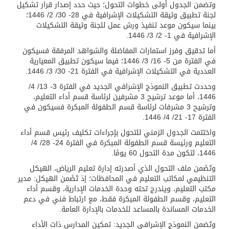
وتضمن الجدول أولى خطوات التحول؛ حيث حدد إصدار قرار تشكيل
لجنة تطبيق وثيقة التشكيلات الإشرافية في 28- 30/ 2/ 1446؛
بينما سيكون موعد تنفيذ ورش عمل للجنة وثيقة التشكيلات
الإشرافية في 1- 2/ 3/ 1446.
أما تدقيق وفرز استمارات المفاضلة والشواهد المرفقة فسيكون
في الفترة من 5- 16/ 3/ 1446؛ فيما سيكون تطبيق المعيارية
العددية في التشكيلات الإشرافية في الفترة 21- 30/ 3/ 1446.
وحددت تطبيق النموذج الإشرافي الجديد في الفترة 3- 13/ 4/
1446، أما موعد ترشيح 3 مشرفين لرئاسة قسم أداء التعليم،
وترشيح 3 مشرفات لرئاسة قسم الطفولة المبكرة فسيكون في
الفترة 17- 21/ 4/ 1446.
واختتمت الجدول الزمني للتحول بإجراءات تكليف رئيس قسم أداء
التعليم ورئيسة قسم الطفولة المبكرة في الفترة 24- 28/ 4/
1446، لتكون مدة التحول 60 يومًا.
وتَضَمن ملف التحول الذي أصدرته إدارة تعليم الرياض، الهيكل
التنظيمي لمكاتب التعليم في المحافظات؛ إذ تَضَمن الهيكل: مدير
مكتب التعليم، ويندرج تحته وحدة الخدمات الإدارية، وقسم أداء
التعليم، وقسم الطفولة المبكرة فقط، مع ارتباط فني في دعم
الخدمات المساندة بالمساعد للخدمات بالإدارة العامة.
وتَضمن النموذج الإشرافي الجديد: تمكين المدارس ذات الأداء