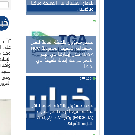
للدفاع المشترك بين المملكة وتركيا
=
-
وباكستان
0
140
ترأس س
مصدر مسؤول بالهيئة العامة للنقل:
على ال
استهداف السفينة السعودية NCC
وخلال 
MASA خلال إبحارها في البحر
السلام
الأحمر نتج عنه إصابة طفيفة في
وأكد س
بدنها
تنفيذ 
وفي خت
0
129
المرو
مصدر مسؤول بالهيئة العامة للنقل:
سلامة جميع أفراد طاقم سفينة
(ENCELIA) وتم اتخاذ الإجراءات
اللازمة لتأمينها