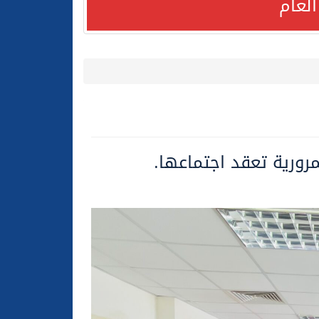
لعام
لعام الحالي
رورية تعقد اجتماعها.