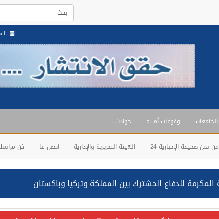
السبت , 23
 الجامعات
وقوعات أمنية
حوادث
من نحن صحيفة الإخبارية 24
الهيئة التحريرية والإدارية
اتصل بنا
كن مراسلاً
حالف: نفذنا عملية رد عسكري متناسبة لأهداف عسكرية مشروعة تابعة لل
ة السعودية NCC MASA خلال إبحارها في البحر الأحمر نتج عنه إصابة طفيفة في بدنها