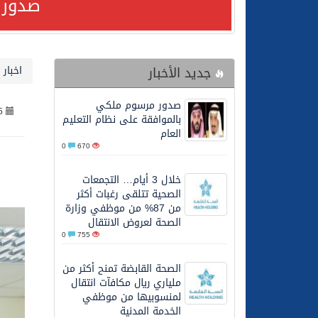
صدور 
24/07/2026
صدور مرسوم ملكي بالمواف
جديد الأخبار
اخبار
23/07/2026
مصدر مسؤول بالهيئة العامة للنقل: سلامة 
صدور مرسوم ملكي
5
30/06/2026
وزارة الموارد البشرية وا
بالموافقة على نظام التعليم
العام
0
670
28/06/2026
خلال 3 أيام… التجمعات الصحية تتلقى رغبات أكثر من 87% من موظفي وزارة الصحة لعروض الانتقال
خلال 3 أيام… التجمعات
الصحية تتلقى رغبات أكثر
20/06/2026
سمو ولي العهد يتلقى اتصا
من 87% من موظفي وزارة
الصحة لعروض الانتقال
0
755
27/05/2026
الهيئة العامة للأمن الغذا
الصحة القابضة تمنح أكثر من
ملياري ريال مكافآت انتقال
27/05/2026
محافظ عفيف يؤدي صلاة 
لمنسوبيها من موظفي
الخدمة المدنية