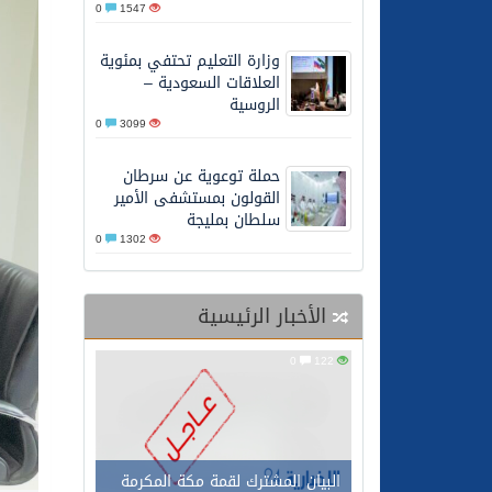
0
1547
07/08/2026
البيان المشترك لقمة مكة 
وزارة التعليم تحتفي بمئوية
العلاقات السعودية –
الروسية
0
3099
حملة توعوية عن سرطان
القولون بمستشفى الأمير
سلطان بمليجة
0
1302
الأخبار الرئيسية
0
122
البيان المشترك لقمة مكة المكرمة