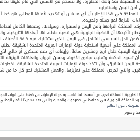
ة الشقيقة تعد بالغة الخطورة، ولا تنسجم مع الأسس التي قام عليها تحا
أمن اليمن واستقراره.
المملكة في هذا الإطار بأن أي مساس أو تهديد لأمنها الوطني هو خط أحمر
اءات اللازمة لمواجهته وتحييده.
كد المملكة التزامها بأمن اليمن واستقراره، وسيادته، ودعمها الكامل لفخ
إطار تأكيدها أن القضية الجنوبية هي قضية عادلة، لها أبعادها التاريخية، وال
 ضمن الحل السياسي الشامل في اليمن، الذي ستشارك فيه كافة الأطياف الي
المملكة على أهمية استجابة دولة الإمارات العربية المتحدة الشقيقة لطلب 
رية اليمنية خلال أربع وعشرين ساعة، وإيقاف أي دعم عسكري أو مالي لأي
 أن تسود الحكمة وتغليب مبادئ الأخوة، وحسن الجوار، والعلاقات الوثيقة ال
 اليمن الشقيق، وأن تتخذ دولة الإمارات العربية المتحدة الشقيقة الخطوات ا
ين، والتي تحرص المملكة على تعزيزها، والعمل المشترك نحو كل ما من شأنه
 متنوعه
,
حول العالم
جد وسوم