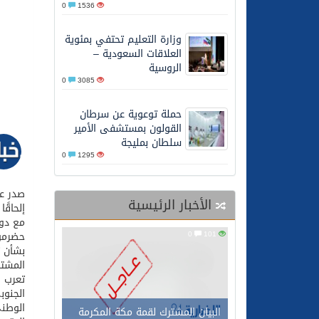
0
1536
27/05/2026
محافظ عفيف يؤدي صلاة 
وزارة التعليم تحتفي بمئوية
العلاقات السعودية –
الروسية
0
3085
حملة توعوية عن سرطان
القولون بمستشفى الأمير
سلطان بمليجة
0
1295
صدر عن
الأخبار الرئيسية
مع دول
101
0
حضرموت
بشأن ت
المشتر
تعرب ا
الجنوب
الوطني
البيان المشترك لقمة مكة المكرمة