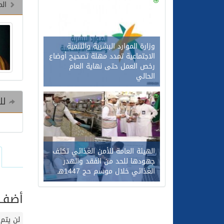
0
107
الم
وزارة الموارد البشرية والتنمية
الاجتماعية تمدد مهلة تصحيح أوضاع
رخص العمل حتى نهاية العام
الحالي
0
86
للم
الهيئة العامة للأمن الغذائي تكثف
جهودها للحد من الفقد والهدر
الغذائي خلال موسم حج 1447هـ
أضف ت
لن يتم 