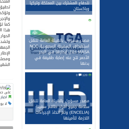
المتحد
للدفاع المشترك بين المملكة وتركيا
تحقيق 
وباكستان
وتؤكد 
والإجر
0
133
كما تؤ
هذا ال
الحوار
مصدر مسؤول بالهيئة العامة للنقل:
وتشدد 
استهداف السفينة السعودية NCC
الجمهو
MASA خلال إبحارها في البحر
الإطار
الأحمر نتج عنه إصابة طفيفة في
ومصلحة
بدنها
الشقيق
0
120
اخبار
مصدر مسؤول بالهيئة العامة للنقل:
لا يو
سلامة جميع أفراد طاقم سفينة
(ENCELIA) وتم اتخاذ الإجراءات
اللازمة لتأمينها