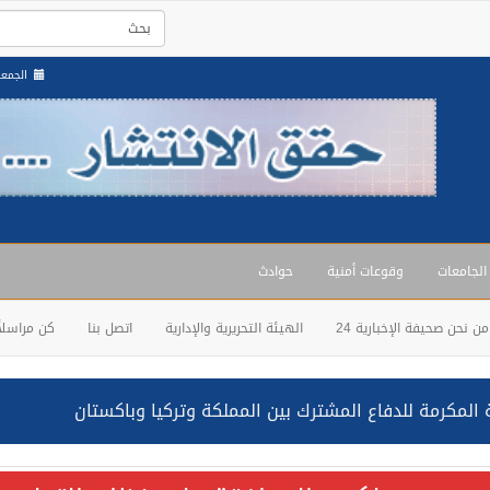
الجمعة , 22 صفر 8
 الجامعات
وقوعات أمنية
حوادث
من نحن صحيفة الإخبارية 24
الهيئة التحريرية والإدارية
اتصل بنا
كن مراسلاً
المكرمة للدفاع المشترك بين المملكة وتركيا وباكستان
حالف: نفذنا عملية رد عسكري متناسبة لأهداف عسكرية مشروعة تابعة لل