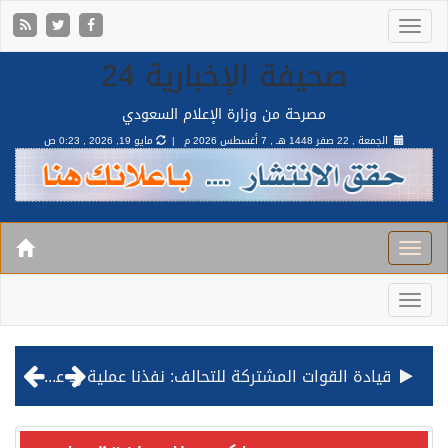
صحيفة الإخبارية 24
مصرحة من وزارة الإعلام السعودي
الجمعة , 22 صفر 1448 هـ ,
7 أغسطس 2026 م |
مايو 19, 2026 , 0:23 ص
قيادة القوات المشتركة للتحالف: نفذنا عملية رد عسكري متناسبة لأهداف عسكرية مشروعة تابعة للمليشيا الحوثية الإرهابية في محافظة الحديدة
مصدر مسؤول بالهيئة العامة للنقل: استهداف السفينة السعودية NCC MASA خلال إبحارها في البحر الأحمر نتج عنه إصابة طفيفة في بدنها