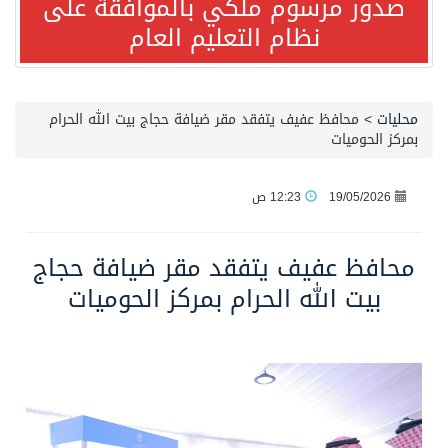
صدور مرسوم ملكي بالموافقة على
نظام التعليم العام
صدور مرسوم ملكي بالموافقة على نظام التعليم العام
مصدر مسؤول بالهيئة العامة للنقل: سلامة جميع أفراد طاقم سفينة (ENCELIA) وتم اتخاذ الإجراءات اللازمة لتأمينها
محليات
>
محافظ عفيف يتفقد مقر ضيافة حجاج بيت الله الحرام
بمركز الحوميات
وزارة الموارد البشرية والتنمية الاجتماعية تمدد مهلة تصحيح أوضاع رخص العمل حتى نهاية العام الحالي
19/05/2026
12:23 ص
خلال 3 أيام… التجمعات الصحية تتلقى رغبات أكثر من 87% من موظفي وزارة الصحة لعروض الانتقال
محافظ عفيف يتفقد مقر ضيافة حجاج
سمو ولي العهد يتلقى اتصالًا هاتفيًا من رئيس الوزراء الباكستاني
بيت الله الحرام بمركز الحوميات
الهيئة العامة للأمن الغذائي تكثف جهودها للحد من الفقد والهدر الغذائي خلال موسم حج 1447هـ
محافظ عفيف يؤدي صلاة عيد الأضحى