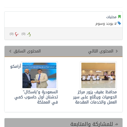
محليات
لا يوجد وسوم
)
0
(
)
0
(
المحتوى التالي
المحتوى السابق
أرامكو
محافظ عفيف يزور مركز
السعودية و"باسكال"
الحوميات ويطّلع على سير
تدشنان أول حاسوب كمي
العمل والخدمات المقدمة
في المملكة
للمشاركة والمتابعة