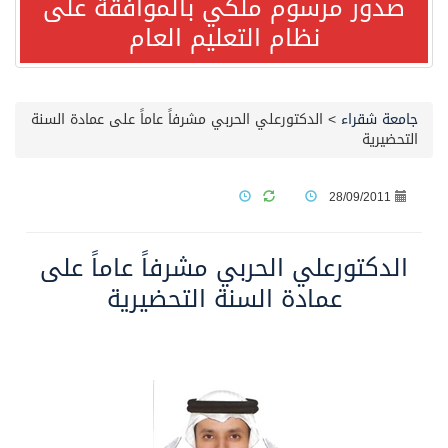
صدور مرسوم ملكي بالموافقة على
نظام التعليم العام
صدور مرسوم ملكي بالموافقة على نظام التعليم العام
مصدر مسؤول بالهيئة العامة للنقل: سلامة جميع أفراد طاقم سفينة (ENCELIA) وتم اتخاذ الإجراءات اللازمة لتأمينها
جامعة شقراء
>
الدكتورعلي الحربي مشرفاً عاماً على عمادة السنة
التحضيرية
وزارة الموارد البشرية والتنمية الاجتماعية تمدد مهلة تصحيح أوضاع رخص العمل حتى نهاية العام الحالي
28/09/2011
خلال 3 أيام… التجمعات الصحية تتلقى رغبات أكثر من 87% من موظفي وزارة الصحة لعروض الانتقال
الدكتورعلي الحربي مشرفاً عاماً على
سمو ولي العهد يتلقى اتصالًا هاتفيًا من رئيس الوزراء الباكستاني
عمادة السنة التحضيرية
الهيئة العامة للأمن الغذائي تكثف جهودها للحد من الفقد والهدر الغذائي خلال موسم حج 1447هـ
محافظ عفيف يؤدي صلاة عيد الأضحى