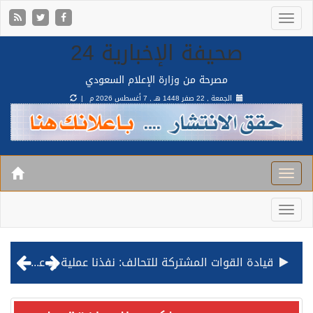
صحيفة الإخبارية 24
مصرحة من وزارة الإعلام السعودي
الجمعة , 22 صفر 1448 هـ ,
7 أغسطس 2026 م |
قيادة القوات المشتركة للتحالف: نفذنا عملية رد عسكري متناسبة لأهداف عسكرية مشروعة تابعة للمليشيا الحوثية الإرهابية في محافظة الحديدة
مصدر مسؤول بالهيئة العامة للنقل: استهداف السفينة السعودية NCC MASA خلال إبحارها في البحر الأحمر نتج عنه إصابة طفيفة في بدنها