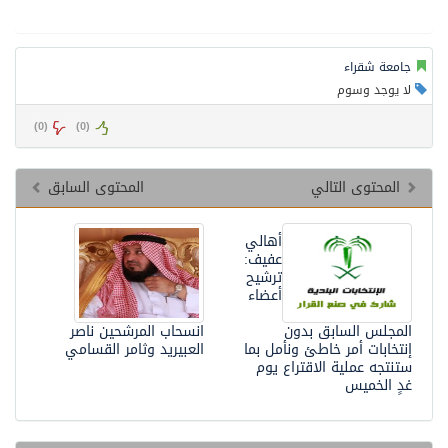
جامعة شقراء
لا يوجد وسوم
)
0
(
)
0
(
المحتوى التالي
المحتوى السابق
أهالي
عفيف:
ترشيح
أعضاء
المجلس السابق بدون
انسحاب المرشحين ناصر
إنتخابات أمر خاطئ ونأمل بما
العبيريد وثامر القسامي
ستنتجه عملية الاقتراع يوم
غدٍ الخميس