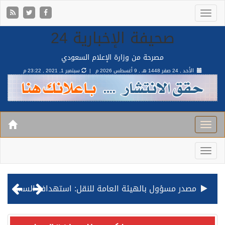
صحيفة الإخبارية 24
مصرحة من وزارة الإعلام السعودي
الأحد , 24 صفر 1448 هـ ,
9 أغسطس 2026 م |
سبتمبر 1, 2021 , 23:22 م
مصدر مسؤول بالهيئة العامة للنقل: استهداف السفينة السعودية NCC MASA خلال إبحارها في البحر الأحمر نتج عنه إصابة طفيفة في بدنها
صدور مرسوم ملكي بالموافقة على نظام التعليم العام