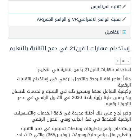
قيادة القوات المشتركة للتحالف: نفذنا عملية رد عسكري متناسبة لأهداف عسكرية مشروعة تابعة للمليشيا الحوثية الإرهابية في محافظة الحديدة
تقنية الميتافرس
تقنية الواقع الافتراضيVR و الواقع المعززAR
التفاصيل
إستخدام مهارات القرن21 في دمج التقنية بالتعليم
+
=
-
استخدام مهارات القرن21 بدمج التقنية في التعليم:
حالياً نعاصر لغة البرمجة والتحول الرقمي في إستخدام التقنيات
الرقمية
وكيفية التعامل معها وتسخير ذلك في التعليم والخدمات للانسان
ولا يخفى علينا رؤية بلادنا 2030 في التحول الرقمي في عصر
الثورة الرقمية
وخير نجاح على ذلك أمثلة عديدة في كافة الخدمات والتسهيلات
الرقمية المقدمة في هذا الجانب وهي التحول الرقمي
بإستخدام برامج وتطبيقات ومنصات تعليمية في دمج التقنية
بالتعليم مثل برامج مايكروسوفت (اوفيس365) والتي كانت احد