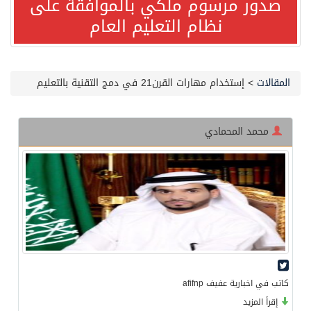
صدور مرسوم ملكي بالموافقة على
نظام التعليم العام
مصدر مسؤول بالهيئة العامة للنقل: سلامة جميع أفراد طاقم سفينة (ENCELIA) وتم اتخاذ الإجراءات اللازمة لتأمينها
وزارة الموارد البشرية والتنمية الاجتماعية تمدد مهلة تصحيح أوضاع رخص العمل حتى نهاية العام الحالي
المقالات
>
إستخدام مهارات القرن21 في دمج التقنية بالتعليم
خلال 3 أيام… التجمعات الصحية تتلقى رغبات أكثر من 87% من موظفي وزارة الصحة لعروض الانتقال
محمد المحمادي
سمو ولي العهد يتلقى اتصالًا هاتفيًا من رئيس الوزراء الباكستاني
الهيئة العامة للأمن الغذائي تكثف جهودها للحد من الفقد والهدر الغذائي خلال موسم حج 1447هـ
محافظ عفيف يؤدي صلاة عيد الأضحى
البيان المشترك لقمة مكة المكرمة للدفاع المشترك بين المملكة وتركيا وباكستان
كاتب في اخبارية عفيف afifnp
إقرأ المزيد