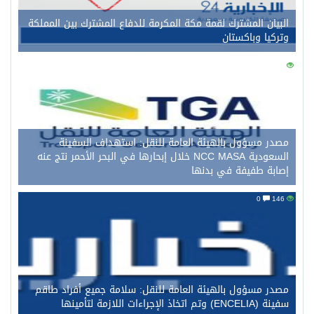
البيان المشترك لقمة مكة المكرمة للدفاع المشترك بين المملكة
وتركيا وباكستان
0
156
مصدر مسؤول بالهيئة العامة للنقل: استهداف السفينة
السعودية NCC MASA خلال إبحارها في البحر الأحمر نتج عنه
إصابة طفيفة في بدنها
0
146
مصدر مسؤول بالهيئة العامة للنقل: سلامة جميع أفراد طاقم
سفينة (ENCELIA) وتم اتخاذ الإجراءات اللازمة لتأمينها