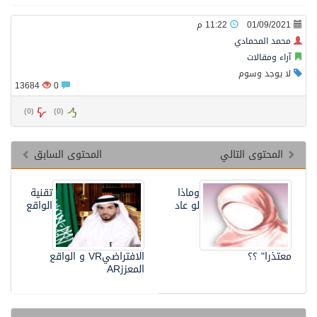
01/09/2021
11:22 م
محمد المحمادي
آراء ومقالات
لا يوجد وسوم
13684
0
)
0
(
)
0
(
المحتوى التالي
المحتوى السابق
وماذا
تقنية
لو عاد
الواقع
معتذرا" ؟؟
الافتراضيVR و الواقع
المعززAR